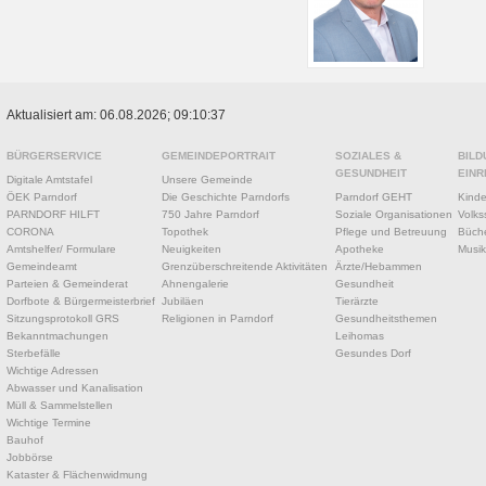
Aktualisiert am: 06.08.2026; 09:10:37
BÜRGERSERVICE
GEMEINDEPORTRAIT
SOZIALES &
BILD
GESUNDHEIT
EINR
Digitale Amtstafel
Unsere Gemeinde
ÖEK Parndorf
Die Geschichte Parndorfs
Parndorf GEHT
Kinde
PARNDORF HILFT
750 Jahre Parndorf
Soziale Organisationen
Volks
CORONA
Topothek
Pflege und Betreuung
Büche
Amtshelfer/ Formulare
Neuigkeiten
Apotheke
Musik
Gemeindeamt
Grenzüberschreitende Aktivitäten
Ärzte/Hebammen
Parteien & Gemeinderat
Ahnengalerie
Gesundheit
Dorfbote & Bürgermeisterbrief
Jubiläen
Tierärzte
Sitzungsprotokoll GRS
Religionen in Parndorf
Gesundheitsthemen
Bekanntmachungen
Leihomas
Sterbefälle
Gesundes Dorf
Wichtige Adressen
Abwasser und Kanalisation
Müll & Sammelstellen
Wichtige Termine
Bauhof
Jobbörse
Kataster & Flächenwidmung