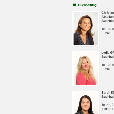
Buchhaltung
Christi
Abteilun
Buchhal
Tel.: 02
E-Mail:
Lydia G
Buchhal
Tel.: 02
E-Mail:
Sarah 
Buchhal
Tel:Nr.:
Email: