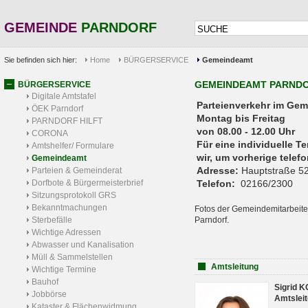
GEMEINDE
PARNDORF
Sie befinden sich hier:
Home
BÜRGERSERVICE
Gemeindeamt
GEMEINDEAMT PARND
BÜRGERSERVICE
Digitale Amtstafel
Parteienverkehr 
ÖEK Parndorf
Montag bis Freitag
PARNDORF HILFT
von 08.00 - 12.00 Uhr
CORONA
Für eine individuelle T
Amtshelfer/ Formulare
wir, um vorherige tele
Gemeindeamt
Adresse:
Hauptstraße 52
Parteien & Gemeinderat
Dorfbote & Bürgermeisterbrief
Telefon:
02166/2300
Sitzungsprotokoll GRS
Bekanntmachungen
Fotos der Gemeindemitarbeite
Sterbefälle
Parndorf.
Wichtige Adressen
Abwasser und Kanalisation
Müll & Sammelstellen
Amtsleitung
Wichtige Termine
Bauhof
Sigrid 
Jobbörse
Amtsleit
Kataster & Flächenwidmung