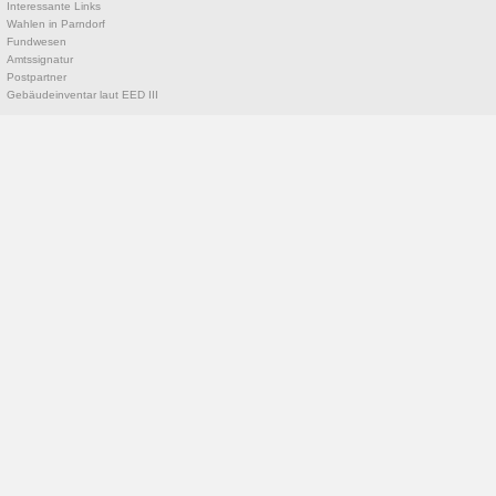
Interessante Links
Wahlen in Parndorf
Fundwesen
Amtssignatur
Postpartner
Gebäudeinventar laut EED III