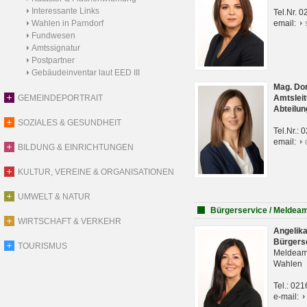
Interessante Links
Tel.Nr. 
Wahlen in Parndorf
email:
Fundwesen
Amtssignatur
Postpartner
Gebäudeinventar laut EED III
Mag. Do
GEMEINDEPORTRAIT
Amtsleit
Abteilun
SOZIALES & GESUNDHEIT
Tel.Nr.:
email:
BILDUNG & EINRICHTUNGEN
KULTUR, VEREINE & ORGANISATIONEN
UMWELT & NATUR
Bürgerservice / Meldea
WIRTSCHAFT & VERKEHR
Angelik
Bürgers
TOURISMUS
Meldeam
Wahlen
Tel.: 02
e-mail: