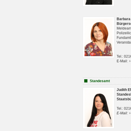
Barbara
Bürgers
Meldeam
Polizeil
Fundam
Veranst
Tel.: 02
E-Mail:
Standesamt
Judith 
Standes
Staatsb
Tel.: 02
E-Mail: