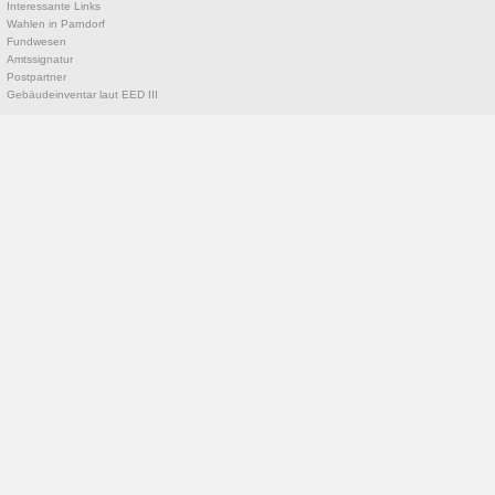
Interessante Links
Wahlen in Parndorf
Fundwesen
Amtssignatur
Postpartner
Gebäudeinventar laut EED III