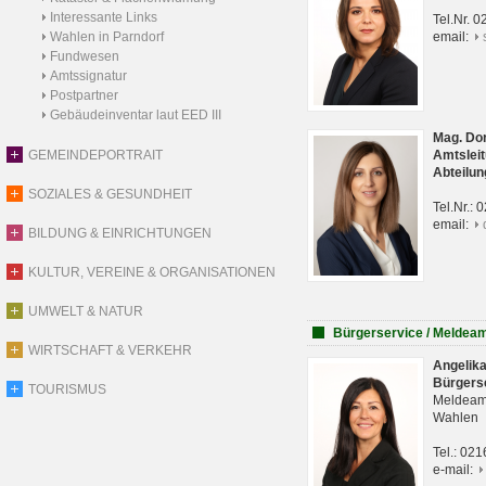
Interessante Links
Tel.Nr. 
Wahlen in Parndorf
email:
Fundwesen
Amtssignatur
Postpartner
Gebäudeinventar laut EED III
Mag. Do
GEMEINDEPORTRAIT
Amtsleit
Abteilun
SOZIALES & GESUNDHEIT
Tel.Nr.:
email:
BILDUNG & EINRICHTUNGEN
KULTUR, VEREINE & ORGANISATIONEN
UMWELT & NATUR
Bürgerservice / Meldea
WIRTSCHAFT & VERKEHR
Angelik
Bürgers
TOURISMUS
Meldeam
Wahlen
Tel.: 02
e-mail: