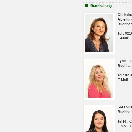
Buchhaltung
Christi
Abteilun
Buchhal
Tel.: 02
E-Mail:
Lydia G
Buchhal
Tel.: 02
E-Mail:
Sarah 
Buchhal
Tel:Nr.:
Email: