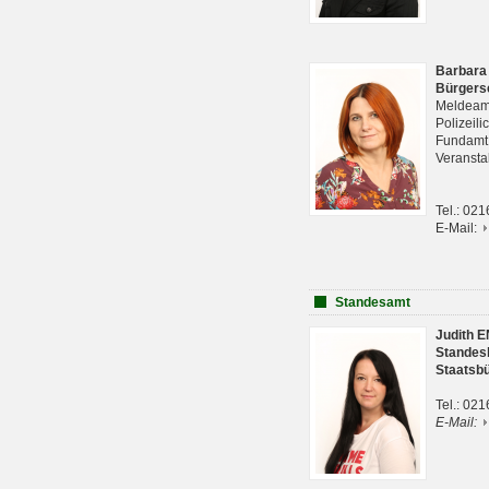
Barbara
Bürgers
Meldeam
Polizeil
Fundam
Veranst
Tel.: 02
E-Mail:
Standesamt
Judith 
Standes
Staatsb
Tel.: 02
E-Mail: