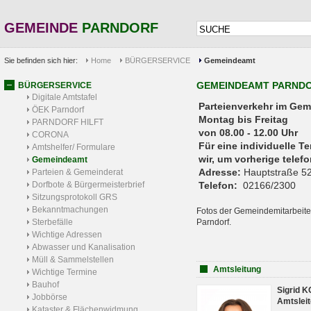
GEMEINDE
PARNDORF
Sie befinden sich hier:
Home
BÜRGERSERVICE
Gemeindeamt
GEMEINDEAMT PARND
BÜRGERSERVICE
Digitale Amtstafel
Parteienverkehr 
ÖEK Parndorf
Montag bis Freitag
PARNDORF HILFT
von 08.00 - 12.00 Uhr
CORONA
Für eine individuelle T
Amtshelfer/ Formulare
wir, um vorherige tele
Gemeindeamt
Adresse:
Hauptstraße 52
Parteien & Gemeinderat
Dorfbote & Bürgermeisterbrief
Telefon:
02166/2300
Sitzungsprotokoll GRS
Bekanntmachungen
Fotos der Gemeindemitarbeite
Sterbefälle
Parndorf.
Wichtige Adressen
Abwasser und Kanalisation
Müll & Sammelstellen
Amtsleitung
Wichtige Termine
Bauhof
Sigrid 
Jobbörse
Amtsleit
Kataster & Flächenwidmung