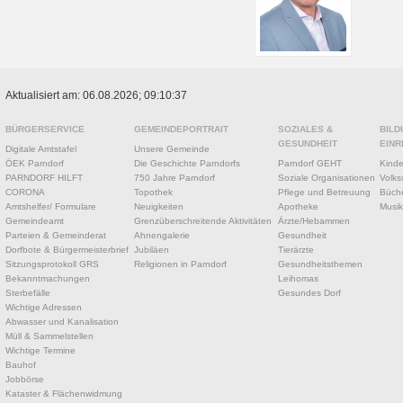
Aktualisiert am: 06.08.2026; 09:10:37
BÜRGERSERVICE
GEMEINDEPORTRAIT
SOZIALES &
BILD
GESUNDHEIT
EINR
Digitale Amtstafel
Unsere Gemeinde
ÖEK Parndorf
Die Geschichte Parndorfs
Parndorf GEHT
Kinde
PARNDORF HILFT
750 Jahre Parndorf
Soziale Organisationen
Volks
CORONA
Topothek
Pflege und Betreuung
Büche
Amtshelfer/ Formulare
Neuigkeiten
Apotheke
Musik
Gemeindeamt
Grenzüberschreitende Aktivitäten
Ärzte/Hebammen
Parteien & Gemeinderat
Ahnengalerie
Gesundheit
Dorfbote & Bürgermeisterbrief
Jubiläen
Tierärzte
Sitzungsprotokoll GRS
Religionen in Parndorf
Gesundheitsthemen
Bekanntmachungen
Leihomas
Sterbefälle
Gesundes Dorf
Wichtige Adressen
Abwasser und Kanalisation
Müll & Sammelstellen
Wichtige Termine
Bauhof
Jobbörse
Kataster & Flächenwidmung