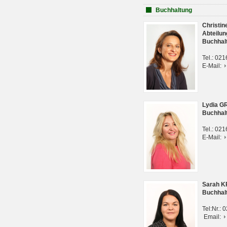
Buchhaltung
Christi
Abteilun
Buchhal
Tel.: 02
E-Mail:
Lydia G
Buchhal
Tel.: 02
E-Mail:
Sarah 
Buchhal
Tel:Nr.:
Email: