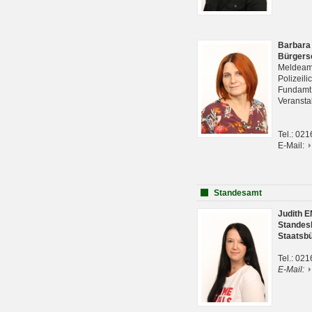
Barbara
Bürgers
Meldeam
Polizeil
Fundam
Veranst
Tel.: 02
E-Mail:
Standesamt
Judith 
Standes
Staatsb
Tel.: 02
E-Mail: