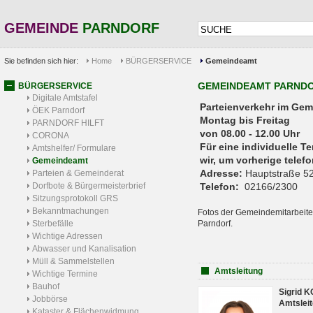
GEMEINDE
PARNDORF
Sie befinden sich hier:
Home
BÜRGERSERVICE
Gemeindeamt
GEMEINDEAMT PARND
BÜRGERSERVICE
Digitale Amtstafel
Parteienverkehr 
ÖEK Parndorf
Montag bis Freitag
PARNDORF HILFT
von 08.00 - 12.00 Uhr
CORONA
Für eine individuelle T
Amtshelfer/ Formulare
wir, um vorherige tele
Gemeindeamt
Adresse:
Hauptstraße 52
Parteien & Gemeinderat
Dorfbote & Bürgermeisterbrief
Telefon:
02166/2300
Sitzungsprotokoll GRS
Bekanntmachungen
Fotos der Gemeindemitarbeite
Sterbefälle
Parndorf.
Wichtige Adressen
Abwasser und Kanalisation
Müll & Sammelstellen
Amtsleitung
Wichtige Termine
Bauhof
Sigrid 
Jobbörse
Amtsleit
Kataster & Flächenwidmung