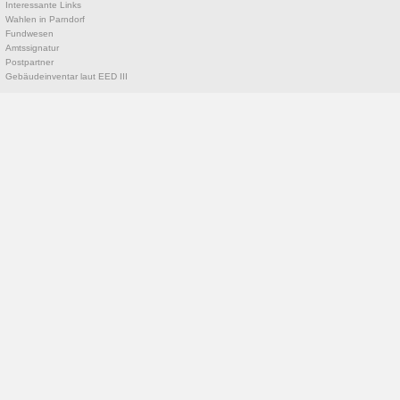
Interessante Links
Wahlen in Parndorf
Fundwesen
Amtssignatur
Postpartner
Gebäudeinventar laut EED III