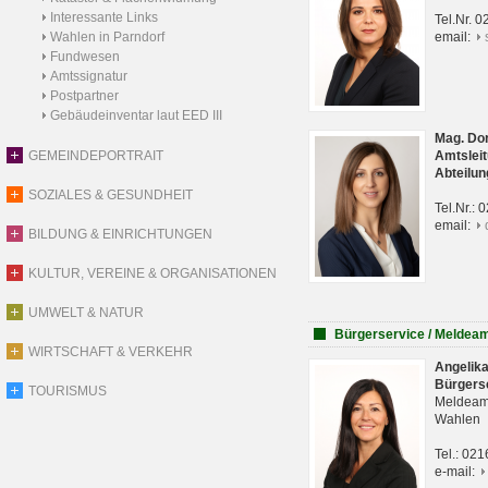
Interessante Links
Tel.Nr. 
Wahlen in Parndorf
email:
Fundwesen
Amtssignatur
Postpartner
Gebäudeinventar laut EED III
Mag. Do
GEMEINDEPORTRAIT
Amtsleit
Abteilun
SOZIALES & GESUNDHEIT
Tel.Nr.:
email:
BILDUNG & EINRICHTUNGEN
KULTUR, VEREINE & ORGANISATIONEN
UMWELT & NATUR
Bürgerservice / Meldea
WIRTSCHAFT & VERKEHR
Angelik
Bürgers
TOURISMUS
Meldeam
Wahlen
Tel.: 02
e-mail: