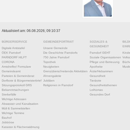
Aktualisiert am: 06.08.2026; 09:10:37
BÜRGERSERVICE
GEMEINDEPORTRAIT
SOZIALES &
BILD
GESUNDHEIT
EINR
Digitale Amtstafel
Unsere Gemeinde
ÖEK Parndorf
Die Geschichte Parndorfs
Parndorf GEHT
Kinde
PARNDORF HILFT
750 Jahre Parndorf
Soziale Organisationen
Volks
CORONA
Topothek
Pflege und Betreuung
Büche
Amtshelfer/ Formulare
Neuigkeiten
Apotheke
Musik
Gemeindeamt
Grenzüberschreitende Aktivitäten
Ärzte/Hebammen
Parteien & Gemeinderat
Ahnengalerie
Gesundheit
Dorfbote & Bürgermeisterbrief
Jubiläen
Tierärzte
Sitzungsprotokoll GRS
Religionen in Parndorf
Gesundheitsthemen
Bekanntmachungen
Leihomas
Sterbefälle
Gesundes Dorf
Wichtige Adressen
Abwasser und Kanalisation
Müll & Sammelstellen
Wichtige Termine
Bauhof
Jobbörse
Kataster & Flächenwidmung