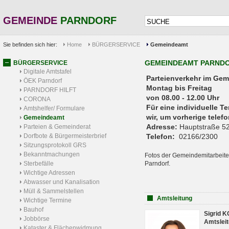
GEMEINDE
PARNDORF
Sie befinden sich hier:
Home
BÜRGERSERVICE
Gemeindeamt
GEMEINDEAMT PARND
BÜRGERSERVICE
Digitale Amtstafel
Parteienverkehr 
ÖEK Parndorf
Montag bis Freitag
PARNDORF HILFT
von 08.00 - 12.00 Uhr
CORONA
Für eine individuelle T
Amtshelfer/ Formulare
wir, um vorherige tele
Gemeindeamt
Adresse:
Hauptstraße 52
Parteien & Gemeinderat
Dorfbote & Bürgermeisterbrief
Telefon:
02166/2300
Sitzungsprotokoll GRS
Bekanntmachungen
Fotos der Gemeindemitarbeite
Sterbefälle
Parndorf.
Wichtige Adressen
Abwasser und Kanalisation
Müll & Sammelstellen
Amtsleitung
Wichtige Termine
Bauhof
Sigrid 
Jobbörse
Amtsleit
Kataster & Flächenwidmung