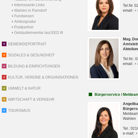
Interessante Links
Tel.Nr. 
Wahlen in Parndorf
email:
Fundwesen
Amtssignatur
Postpartner
Gebäudeinventar laut EED III
Mag. Do
GEMEINDEPORTRAIT
Amtsleit
Abteilun
SOZIALES & GESUNDHEIT
Tel.Nr.:
email:
BILDUNG & EINRICHTUNGEN
KULTUR, VEREINE & ORGANISATIONEN
UMWELT & NATUR
Bürgerservice / Meldea
WIRTSCHAFT & VERKEHR
Angelik
Bürgers
TOURISMUS
Meldeam
Wahlen
Tel.: 02
e-mail: