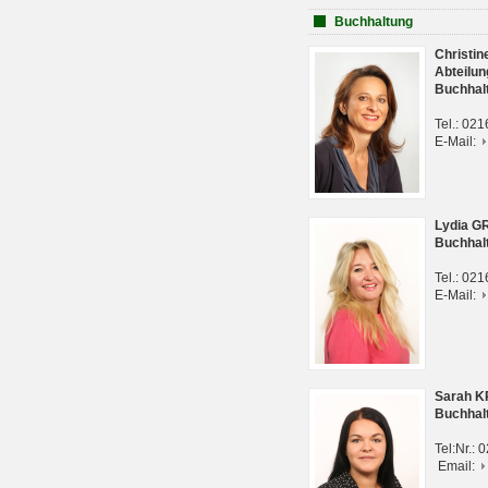
Buchhaltung
Christi
Abteilun
Buchhal
Tel.: 02
E-Mail:
Lydia G
Buchhal
Tel.: 02
E-Mail:
Sarah 
Buchhal
Tel:Nr.:
Email: