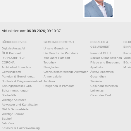
Aktualisiert am: 06.08.2026; 09:10:37
BÜRGERSERVICE
GEMEINDEPORTRAIT
SOZIALES &
BILD
GESUNDHEIT
EINR
Digitale Amtstafel
Unsere Gemeinde
ÖEK Parndorf
Die Geschichte Parndorfs
Parndorf GEHT
Kinde
PARNDORF HILFT
750 Jahre Parndorf
Soziale Organisationen
Volks
CORONA
Topothek
Pflege und Betreuung
Büche
Amtshelfer/ Formulare
Neuigkeiten
Apotheke
Musik
Gemeindeamt
Grenzüberschreitende Aktivitäten
Ärzte/Hebammen
Parteien & Gemeinderat
Ahnengalerie
Gesundheit
Dorfbote & Bürgermeisterbrief
Jubiläen
Tierärzte
Sitzungsprotokoll GRS
Religionen in Parndorf
Gesundheitsthemen
Bekanntmachungen
Leihomas
Sterbefälle
Gesundes Dorf
Wichtige Adressen
Abwasser und Kanalisation
Müll & Sammelstellen
Wichtige Termine
Bauhof
Jobbörse
Kataster & Flächenwidmung