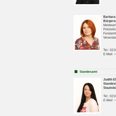
Barbara
Bürgers
Meldeam
Polizeil
Fundam
Veranst
Tel.: 02
E-Mail:
Standesamt
Judith 
Standes
Staatsb
Tel.: 02
E-Mail: