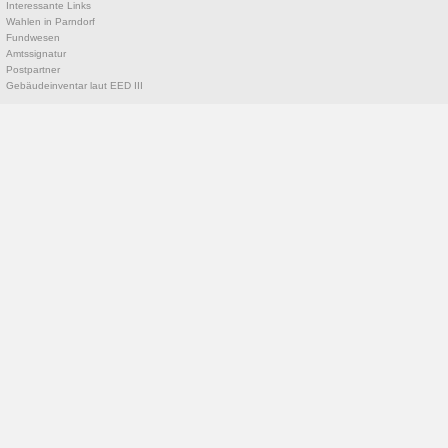
Interessante Links
Wahlen in Parndorf
Fundwesen
Amtssignatur
Postpartner
Gebäudeinventar laut EED III