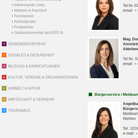
Interessante Links
Tel.Nr. 
Wahlen in Parndorf
email:
Fundwesen
Amtssignatur
Postpartner
Gebäudeinventar laut EED III
Mag. Do
GEMEINDEPORTRAIT
Amtsleit
Abteilun
SOZIALES & GESUNDHEIT
Tel.Nr.:
email:
BILDUNG & EINRICHTUNGEN
KULTUR, VEREINE & ORGANISATIONEN
UMWELT & NATUR
Bürgerservice / Meldea
WIRTSCHAFT & VERKEHR
Angelik
Bürgers
TOURISMUS
Meldeam
Wahlen
Tel.: 02
e-mail: