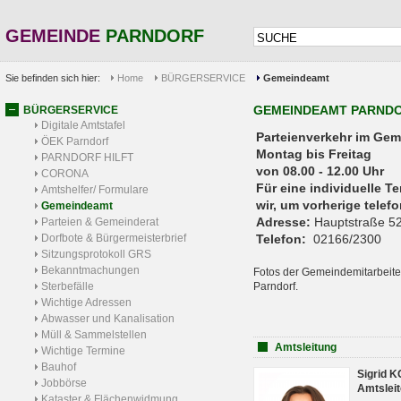
GEMEINDE
PARNDORF
Sie befinden sich hier:
Home
BÜRGERSERVICE
Gemeindeamt
GEMEINDEAMT PARND
BÜRGERSERVICE
Digitale Amtstafel
Parteienverkehr 
ÖEK Parndorf
Montag bis Freitag
PARNDORF HILFT
von 08.00 - 12.00 Uhr
CORONA
Für eine individuelle T
Amtshelfer/ Formulare
wir, um vorherige tele
Gemeindeamt
Adresse:
Hauptstraße 52
Parteien & Gemeinderat
Dorfbote & Bürgermeisterbrief
Telefon:
02166/2300
Sitzungsprotokoll GRS
Bekanntmachungen
Fotos der Gemeindemitarbeite
Sterbefälle
Parndorf.
Wichtige Adressen
Abwasser und Kanalisation
Müll & Sammelstellen
Amtsleitung
Wichtige Termine
Bauhof
Sigrid 
Jobbörse
Amtsleit
Kataster & Flächenwidmung