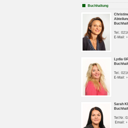
Buchhaltung
Christi
Abteilun
Buchhal
Tel.: 02
E-Mail:
Lydia G
Buchhal
Tel.: 02
E-Mail:
Sarah 
Buchhal
Tel:Nr.:
Email: