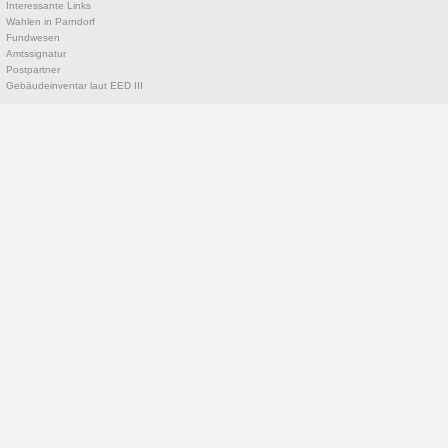
Interessante Links
Wahlen in Parndorf
Fundwesen
Amtssignatur
Postpartner
Gebäudeinventar laut EED III