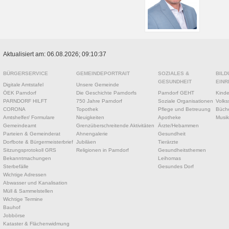
Aktualisiert am: 06.08.2026; 09:10:37
BÜRGERSERVICE
GEMEINDEPORTRAIT
SOZIALES &
BILD
GESUNDHEIT
EINR
Digitale Amtstafel
Unsere Gemeinde
ÖEK Parndorf
Die Geschichte Parndorfs
Parndorf GEHT
Kinde
PARNDORF HILFT
750 Jahre Parndorf
Soziale Organisationen
Volks
CORONA
Topothek
Pflege und Betreuung
Büche
Amtshelfer/ Formulare
Neuigkeiten
Apotheke
Musik
Gemeindeamt
Grenzüberschreitende Aktivitäten
Ärzte/Hebammen
Parteien & Gemeinderat
Ahnengalerie
Gesundheit
Dorfbote & Bürgermeisterbrief
Jubiläen
Tierärzte
Sitzungsprotokoll GRS
Religionen in Parndorf
Gesundheitsthemen
Bekanntmachungen
Leihomas
Sterbefälle
Gesundes Dorf
Wichtige Adressen
Abwasser und Kanalisation
Müll & Sammelstellen
Wichtige Termine
Bauhof
Jobbörse
Kataster & Flächenwidmung