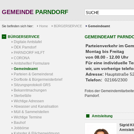
GEMEINDE
PARNDORF
Sie befinden sich hier:
Home
BÜRGERSERVICE
Gemeindeamt
GEMEINDEAMT PARND
BÜRGERSERVICE
Digitale Amtstafel
Parteienverkehr 
ÖEK Parndorf
Montag bis Freitag
PARNDORF HILFT
von 08.00 - 12.00 Uhr
CORONA
Für eine individuelle T
Amtshelfer/ Formulare
wir, um vorherige tele
Gemeindeamt
Adresse:
Hauptstraße 52
Parteien & Gemeinderat
Dorfbote & Bürgermeisterbrief
Telefon:
02166/2300
Sitzungsprotokoll GRS
Bekanntmachungen
Fotos der Gemeindemitarbeite
Sterbefälle
Parndorf.
Wichtige Adressen
Abwasser und Kanalisation
Müll & Sammelstellen
Amtsleitung
Wichtige Termine
Bauhof
Sigrid 
Jobbörse
Amtsleit
Kataster & Flächenwidmung