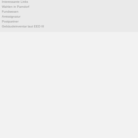
Interessante Links
Wahlen in Parndorf
Fundwesen
Amtssignatur
Postpartner
Gebäudeinventar laut EED III