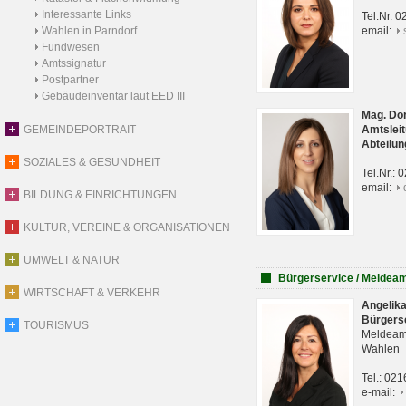
Interessante Links
Tel.Nr. 
Wahlen in Parndorf
email:
Fundwesen
Amtssignatur
Postpartner
Gebäudeinventar laut EED III
Mag. Do
GEMEINDEPORTRAIT
Amtsleit
Abteilun
SOZIALES & GESUNDHEIT
Tel.Nr.:
email:
BILDUNG & EINRICHTUNGEN
KULTUR, VEREINE & ORGANISATIONEN
UMWELT & NATUR
Bürgerservice / Meldea
WIRTSCHAFT & VERKEHR
Angelik
Bürgers
TOURISMUS
Meldeam
Wahlen
Tel.: 02
e-mail: