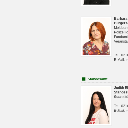
Barbara
Bürgers
Meldeam
Polizeil
Fundam
Veranst
Tel.: 02
E-Mail:
Standesamt
Judith 
Standes
Staatsb
Tel.: 02
E-Mail: