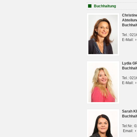
Buchhaltung
Christi
Abteilun
Buchhal
Tel.: 02
E-Mail:
Lydia G
Buchhal
Tel.: 02
E-Mail:
Sarah 
Buchhal
Tel:Nr.:
Email: