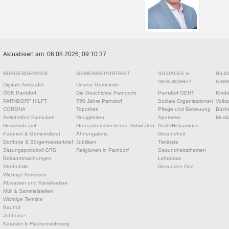
Aktualisiert am: 06.08.2026; 09:10:37
BÜRGERSERVICE
GEMEINDEPORTRAIT
SOZIALES &
BILD
GESUNDHEIT
EINR
Digitale Amtstafel
Unsere Gemeinde
ÖEK Parndorf
Die Geschichte Parndorfs
Parndorf GEHT
Kinde
PARNDORF HILFT
750 Jahre Parndorf
Soziale Organisationen
Volks
CORONA
Topothek
Pflege und Betreuung
Büche
Amtshelfer/ Formulare
Neuigkeiten
Apotheke
Musik
Gemeindeamt
Grenzüberschreitende Aktivitäten
Ärzte/Hebammen
Parteien & Gemeinderat
Ahnengalerie
Gesundheit
Dorfbote & Bürgermeisterbrief
Jubiläen
Tierärzte
Sitzungsprotokoll GRS
Religionen in Parndorf
Gesundheitsthemen
Bekanntmachungen
Leihomas
Sterbefälle
Gesundes Dorf
Wichtige Adressen
Abwasser und Kanalisation
Müll & Sammelstellen
Wichtige Termine
Bauhof
Jobbörse
Kataster & Flächenwidmung