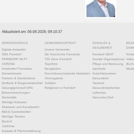
Aktualisiert am: 06.08.2026; 09:10:37
BÜRGERSERVICE
GEMEINDEPORTRAIT
SOZIALES &
BILD
GESUNDHEIT
EINR
Digitale Amtstafel
Unsere Gemeinde
ÖEK Parndorf
Die Geschichte Parndorfs
Parndorf GEHT
Kinde
PARNDORF HILFT
750 Jahre Parndorf
Soziale Organisationen
Volks
CORONA
Topothek
Pflege und Betreuung
Büche
Amtshelfer/ Formulare
Neuigkeiten
Apotheke
Musik
Gemeindeamt
Grenzüberschreitende Aktivitäten
Ärzte/Hebammen
Parteien & Gemeinderat
Ahnengalerie
Gesundheit
Dorfbote & Bürgermeisterbrief
Jubiläen
Tierärzte
Sitzungsprotokoll GRS
Religionen in Parndorf
Gesundheitsthemen
Bekanntmachungen
Leihomas
Sterbefälle
Gesundes Dorf
Wichtige Adressen
Abwasser und Kanalisation
Müll & Sammelstellen
Wichtige Termine
Bauhof
Jobbörse
Kataster & Flächenwidmung