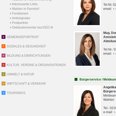
Interessante Links
Tel.Nr. 
Wahlen in Parndorf
email:
Fundwesen
Amtssignatur
Postpartner
Gebäudeinventar laut EED III
Mag. Do
GEMEINDEPORTRAIT
Amtsleit
Abteilun
SOZIALES & GESUNDHEIT
Tel.Nr.:
email:
BILDUNG & EINRICHTUNGEN
KULTUR, VEREINE & ORGANISATIONEN
UMWELT & NATUR
Bürgerservice / Meldea
WIRTSCHAFT & VERKEHR
Angelik
Bürgers
TOURISMUS
Meldeam
Wahlen
Tel.: 02
e-mail: