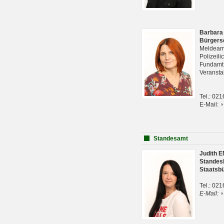
Barbara
Bürgers
Meldeam
Polizeil
Fundam
Veranst
Tel.: 02
E-Mail:
Standesamt
Judith 
Standes
Staatsb
Tel.: 02
E-Mail: