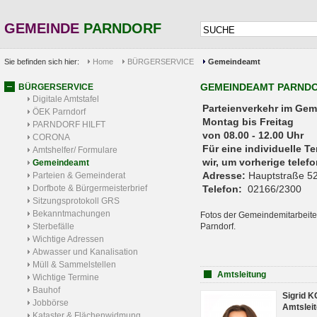
GEMEINDE
PARNDORF
Sie befinden sich hier:
Home
BÜRGERSERVICE
Gemeindeamt
GEMEINDEAMT PARND
BÜRGERSERVICE
Digitale Amtstafel
Parteienverkehr 
ÖEK Parndorf
Montag bis Freitag
PARNDORF HILFT
von 08.00 - 12.00 Uhr
CORONA
Für eine individuelle T
Amtshelfer/ Formulare
wir, um vorherige tele
Gemeindeamt
Adresse:
Hauptstraße 52
Parteien & Gemeinderat
Dorfbote & Bürgermeisterbrief
Telefon:
02166/2300
Sitzungsprotokoll GRS
Bekanntmachungen
Fotos der Gemeindemitarbeite
Sterbefälle
Parndorf.
Wichtige Adressen
Abwasser und Kanalisation
Müll & Sammelstellen
Amtsleitung
Wichtige Termine
Bauhof
Sigrid 
Jobbörse
Amtsleit
Kataster & Flächenwidmung