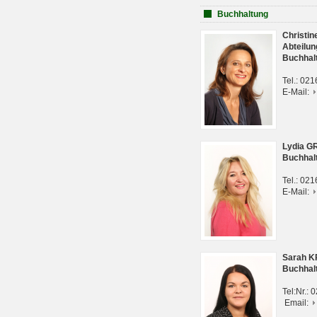
Buchhaltung
Christi
Abteilun
Buchhal
Tel.: 02
E-Mail:
Lydia G
Buchhal
Tel.: 02
E-Mail:
Sarah 
Buchhal
Tel:Nr.:
Email: