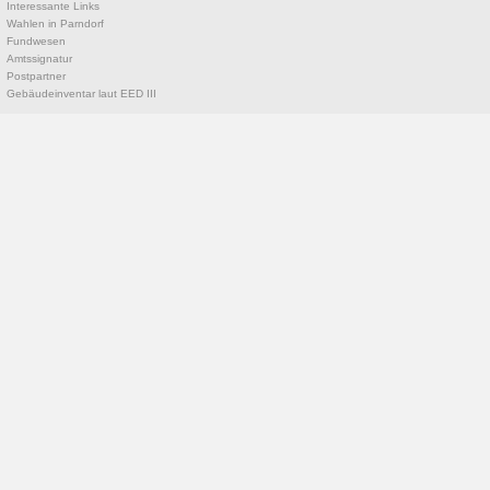
Interessante Links
Wahlen in Parndorf
Fundwesen
Amtssignatur
Postpartner
Gebäudeinventar laut EED III