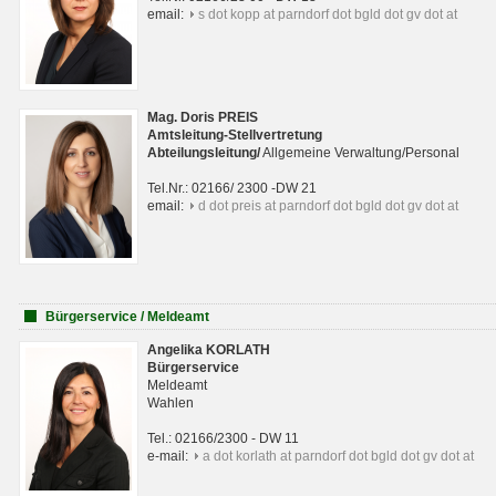
email:
s dot kopp at parndorf dot bgld dot gv dot at
Mag. Doris PREIS
Amtsleitung-Stellvertretung
Abteilungsleitun
g
/
Allgemeine Verwaltung/Personal
Tel.Nr.: 02166/ 2300 -DW 21
email:
d dot preis at parndorf dot bgld dot gv dot at
Bürgerservice / Meldeamt
Angelika KORLATH
Bürgerservice
Meldeamt
Wahlen
Tel.: 02166/2300 - DW 11
e-mail:
a dot korlath at parndorf dot bgld dot gv dot at