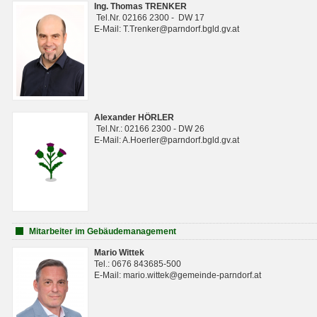
Ing. Thomas TRENKER
Tel.Nr. 02166 2300 - DW 17
E-Mail: T.Trenker@parndorf.bgld.gv.at
Alexander HÖRLER
Tel.Nr.: 02166 2300 - DW 26
E-Mail: A.Hoerler@parndorf.bgld.gv.at
Mitarbeiter im Gebäudemanagement
Mario Wittek
Tel.: 0676 843685-500
E-Mail: mario.wittek@gemeinde-parndorf.at