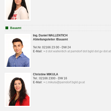
Bauamt
Ing. Daniel WALLENTICH
Abteilungsleiter /Bauamt
Tel.Nr. 02166 23 00 - DW 24
E-Mail:
d dot wallentich at parndorf dot bgld dot gv dot at
Christine MIKULA
Tel.: 02166 2300 - DW 16
E-Mail:
c.mikula@parndorf.bgld.gv.at