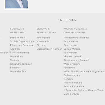
IMPRESSUM
SOZIALES &
BILDUNG &
KULTUR, VEREINE &
GESUNDHEIT
EINRICHTUNGEN
ORGANISATIONEN
s
Parndorf GEHT
Kindergärten
Veranstaltungskalender
Soziale Organisationen
Volksschule
Kulturvereine
Pflege und Betreuung
Bücherei
Sportvereine
Apotheke
Musikschule in Parndorf
Soziale Vereine
ivitäten
Ärzte/Hebammen
Naturvereine
Gesundheit
"das Wurzelwerk"
Tierärzte
Kinderfreunde Parndorf
Gesundheitsthemen
Weitere Vereine
Leihomas
Feuerwehr
Gesundes Dorf
NGO - Non-Governmental Organisatio
Dorferneuerung
Tierheim
Vereinsförderung
Service für Vereine
1.Parndorfer Grill- und Genuss Verein
Markt der Erde