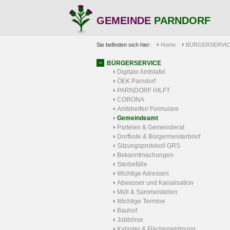
GEMEINDE
PARNDORF
Sie befinden sich hier:
Home
BÜRGERSERVI
BÜRGERSERVICE
Digitale Amtstafel
ÖEK Parndorf
PARNDORF HILFT
CORONA
Amtshelfer/ Formulare
Gemeindeamt
Parteien & Gemeinderat
Dorfbote & Bürgermeisterbrief
Sitzungsprotokoll GRS
Bekanntmachungen
Sterbefälle
Wichtige Adressen
Abwasser und Kanalisation
Müll & Sammelstellen
Wichtige Termine
Bauhof
Jobbörse
Kataster & Flächenwidmung