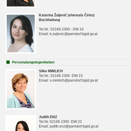
Katarina Žuljević (ehemals Čirko)
Buchhaltung
Tel.Nr.: 02166 2300 - DW 10
Email: k.zuljevic@parndorf.bgld.gv.at
Personalangelegenheiten
Silke MIMLICH
Tel.Nr.: 02166 2300 -DW 15
Email: s.mimlich@parndorf.bgld.gv.at
Judith ENZ
Tel.Nr. 02166 2300 -DW 22
Email: judith.enz@parndorf.bgld.gv.at