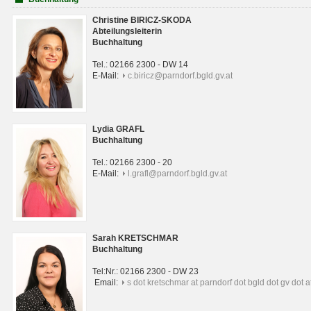
Christine BIRICZ-SKODA
Abteilungsleiterin
Buchhaltung
Tel.: 02166 2300 - DW 14
E-Mail:
c.biricz@parndorf.bgld.gv.at
Lydia GRAFL
Buchhaltung
Tel.: 02166 2300 - 20
E-Mail:
l.grafl@parndorf.bgld.gv.at
Sarah KRETSCHMAR
Buchhaltung
Tel:Nr.: 02166 2300 - DW 23
Email:
s dot kretschmar at parndorf dot bgld dot gv dot a