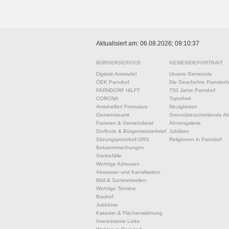
Aktualisiert am: 06.08.2026; 09:10:37
BÜRGERSERVICE
GEMEINDEPORTRAIT
Digitale Amtstafel
Unsere Gemeinde
ÖEK Parndorf
Die Geschichte Parndorf
PARNDORF HILFT
750 Jahre Parndorf
CORONA
Topothek
Amtshelfer/ Formulare
Neuigkeiten
Gemeindeamt
Grenzüberschreitende Akt
Parteien & Gemeinderat
Ahnengalerie
Dorfbote & Bürgermeisterbrief
Jubiläen
Sitzungsprotokoll GRS
Religionen in Parndorf
Bekanntmachungen
Sterbefälle
Wichtige Adressen
Abwasser und Kanalisation
Müll & Sammelstellen
Wichtige Termine
Bauhof
Jobbörse
Kataster & Flächenwidmung
Interessante Links