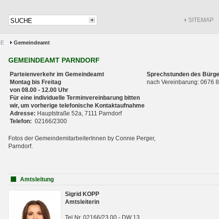
SITEMAP
CE
Gemeindeamt
GEMEINDEAMT PARNDORF
Parteienverkehr im Gemeindeamt
Sprechstunden des Bürge
Montag bis Freitag
nach Vereinbarung: 0676
von 08.00 - 12.00 Uhr
Für eine individuelle Terminvereinbarung bitten
wir, um vorherige telefonische Kontaktaufnahme
Adresse:
Hauptstraße 52a, 7111 Parndorf
Telefon:
02166/2300
Fotos der GemeindemitarbeiterInnen by Connie Perger,
Parndorf.
Amtsleitung
Sigrid KOPP
Amtsleiterin
Tel.Nr. 02166/23 00 - DW 13