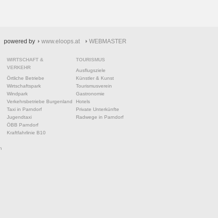
powered by
www.eloops.at
WEBMASTER
WIRTSCHAFT &
TOURISMUS
VERKEHR
Ausflugsziele
Örtliche Betriebe
Künstler & Kunst
Wirtschaftspark
Tourismusverein
Windpark
Gastronomie
Verkehrsbetriebe Burgenland
Hotels
Taxi in Parndorf
Private Unterkünfte
Jugendtaxi
Radwege in Parndorf
ÖBB Parndorf
Kraftfahrlinie B10
n