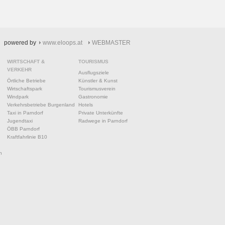
powered by
www.eloops.at
WEBMASTER
WIRTSCHAFT &
TOURISMUS
VERKEHR
Ausflugsziele
Örtliche Betriebe
Künstler & Kunst
Wirtschaftspark
Tourismusverein
Windpark
Gastronomie
Verkehrsbetriebe Burgenland
Hotels
Taxi in Parndorf
Private Unterkünfte
Jugendtaxi
Radwege in Parndorf
ÖBB Parndorf
Kraftfahrlinie B10
n