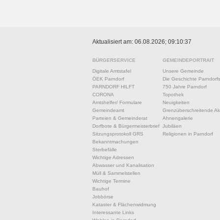
Aktualisiert am: 06.08.2026; 09:10:37
BÜRGERSERVICE
GEMEINDEPORTRAIT
Digitale Amtstafel
Unsere Gemeinde
ÖEK Parndorf
Die Geschichte Parndorf
PARNDORF HILFT
750 Jahre Parndorf
CORONA
Topothek
Amtshelfer/ Formulare
Neuigkeiten
Gemeindeamt
Grenzüberschreitende Akt
Parteien & Gemeinderat
Ahnengalerie
Dorfbote & Bürgermeisterbrief
Jubiläen
Sitzungsprotokoll GRS
Religionen in Parndorf
Bekanntmachungen
Sterbefälle
Wichtige Adressen
Abwasser und Kanalisation
Müll & Sammelstellen
Wichtige Termine
Bauhof
Jobbörse
Kataster & Flächenwidmung
Interessante Links