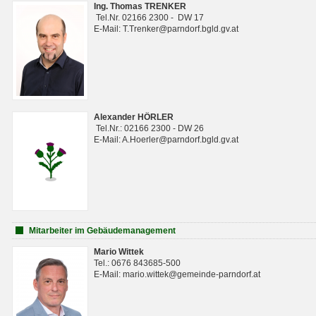
Ing. Thomas TRENKER
Tel.Nr. 02166 2300 - DW 17
E-Mail: T.Trenker@parndorf.bgld.gv.at
Alexander HÖRLER
Tel.Nr.: 02166 2300 - DW 26
E-Mail: A.Hoerler@parndorf.bgld.gv.at
Mitarbeiter im Gebäudemanagement
Mario Wittek
Tel.: 0676 843685-500
E-Mail: mario.wittek@gemeinde-parndorf.at