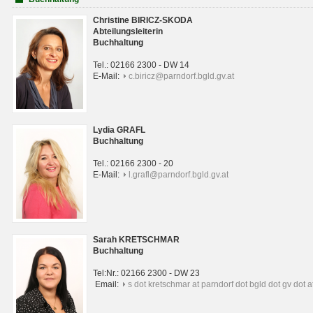
Christine BIRICZ-SKODA
Abteilungsleiterin
Buchhaltung
Tel.: 02166 2300 - DW 14
E-Mail:
c.biricz@parndorf.bgld.gv.at
Lydia GRAFL
Buchhaltung
Tel.: 02166 2300 - 20
E-Mail:
l.grafl@parndorf.bgld.gv.at
Sarah KRETSCHMAR
Buchhaltung
Tel:Nr.: 02166 2300 - DW 23
Email:
s dot kretschmar at parndorf dot bgld dot gv dot a