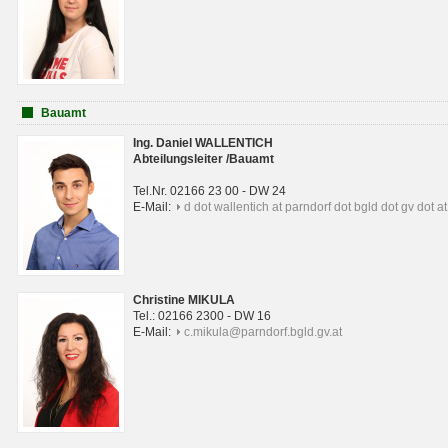
Bauamt
Ing. Daniel WALLENTICH
Abteilungsleiter /Bauamt
Tel.Nr. 02166 23 00 - DW 24
E-Mail:
d dot wallentich at parndorf dot bgld dot gv dot at
Christine MIKULA
Tel.: 02166 2300 - DW 16
E-Mail:
c.mikula@parndorf.bgld.gv.at