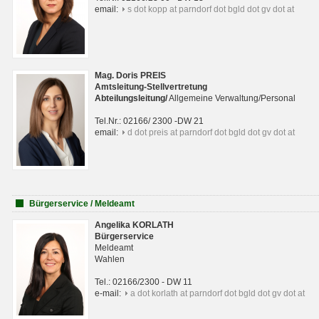
email:
s dot kopp at parndorf dot bgld dot gv dot at
Mag. Doris PREIS
Amtsleitung-Stellvertretung
Abteilungsleitun
g
/
Allgemeine Verwaltung/Personal
Tel.Nr.: 02166/ 2300 -DW 21
email:
d dot preis at parndorf dot bgld dot gv dot at
Bürgerservice / Meldeamt
Angelika KORLATH
Bürgerservice
Meldeamt
Wahlen
Tel.: 02166/2300 - DW 11
e-mail:
a dot korlath at parndorf dot bgld dot gv dot at