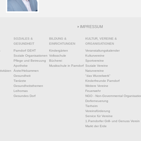
IMPRESSUM
SOZIALES &
BILDUNG &
KULTUR, VEREINE &
GESUNDHEIT
EINRICHTUNGEN
ORGANISATIONEN
s
Parndorf GEHT
Kindergärten
Veranstaltungskalender
Soziale Organisationen
Volksschule
Kulturvereine
Pflege und Betreuung
Bücherei
Sportvereine
Apotheke
Musikschule in Parndorf
Soziale Vereine
ivitäten
Ärzte/Hebammen
Naturvereine
Gesundheit
"das Wurzelwerk"
Tierärzte
Kinderfreunde Parndorf
Gesundheitsthemen
Weitere Vereine
Leihomas
Feuerwehr
Gesundes Dorf
NGO - Non-Governmental Organisatio
Dorferneuerung
Tierheim
Vereinsförderung
Service für Vereine
1.Parndorfer Grill- und Genuss Verein
Markt der Erde