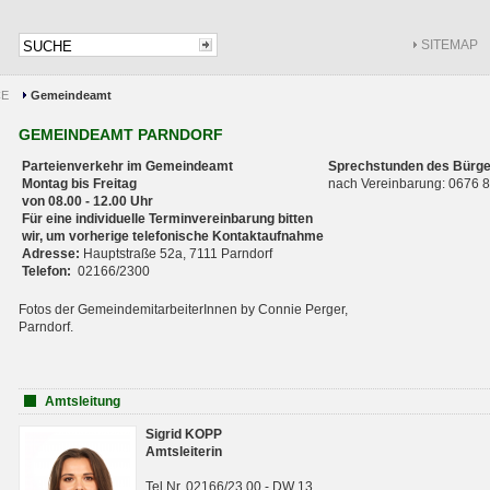
SITEMAP
CE
Gemeindeamt
GEMEINDEAMT PARNDORF
Parteienverkehr im Gemeindeamt
Sprechstunden des Bürge
Montag bis Freitag
nach Vereinbarung: 0676
von 08.00 - 12.00 Uhr
Für eine individuelle Terminvereinbarung bitten
wir, um vorherige telefonische Kontaktaufnahme
Adresse:
Hauptstraße 52a, 7111 Parndorf
Telefon:
02166/2300
Fotos der GemeindemitarbeiterInnen by Connie Perger,
Parndorf.
Amtsleitung
Sigrid KOPP
Amtsleiterin
Tel.Nr. 02166/23 00 - DW 13