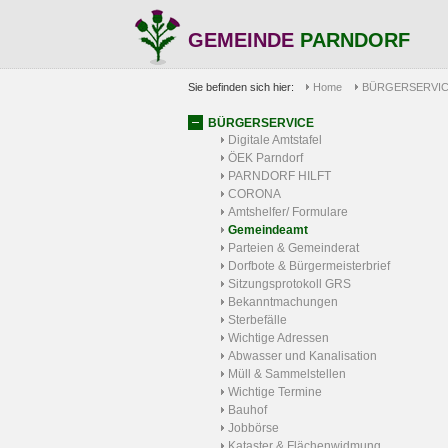
GEMEINDE
PARNDORF
Sie befinden sich hier:
Home
BÜRGERSERVI
BÜRGERSERVICE
Digitale Amtstafel
ÖEK Parndorf
PARNDORF HILFT
CORONA
Amtshelfer/ Formulare
Gemeindeamt
Parteien & Gemeinderat
Dorfbote & Bürgermeisterbrief
Sitzungsprotokoll GRS
Bekanntmachungen
Sterbefälle
Wichtige Adressen
Abwasser und Kanalisation
Müll & Sammelstellen
Wichtige Termine
Bauhof
Jobbörse
Kataster & Flächenwidmung