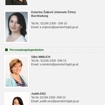
Katarina Žuljević (ehemals Čirko)
Buchhaltung
Tel.Nr.: 02166 2300 - DW 10
Email: k.zuljevic@parndorf.bgld.gv.at
Personalangelegenheiten
Silke MIMLICH
Tel.Nr.: 02166 2300 -DW 15
Email: s.mimlich@parndorf.bgld.gv.at
Judith ENZ
Tel.Nr. 02166 2300 -DW 22
Email: judith.enz@parndorf.bgld.gv.at