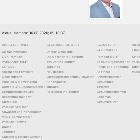
Aktualisiert am: 06.08.2026; 09:10:37
BÜRGERSERVICE
GEMEINDEPORTRAIT
SOZIALES &
BILD
GESUNDHEIT
EINR
Digitale Amtstafel
Unsere Gemeinde
ÖEK Parndorf
Die Geschichte Parndorfs
Parndorf GEHT
Kinde
PARNDORF HILFT
750 Jahre Parndorf
Soziale Organisationen
Volks
CORONA
Topothek
Pflege und Betreuung
Büche
Amtshelfer/ Formulare
Neuigkeiten
Apotheke
Musik
Gemeindeamt
Grenzüberschreitende Aktivitäten
Ärzte/Hebammen
Parteien & Gemeinderat
Ahnengalerie
Gesundheit
Dorfbote & Bürgermeisterbrief
Jubiläen
Tierärzte
Sitzungsprotokoll GRS
Religionen in Parndorf
Gesundheitsthemen
Bekanntmachungen
Leihomas
Sterbefälle
Gesundes Dorf
Wichtige Adressen
Abwasser und Kanalisation
Müll & Sammelstellen
Wichtige Termine
Bauhof
Jobbörse
Kataster & Flächenwidmung