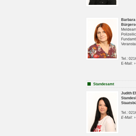
Barbara
Bürgers
Meldeam
Polizeil
Fundam
Veranst
Tel.: 02
E-Mail:
Standesamt
Judith 
Standes
Staatsb
Tel.: 02
E-Mail: