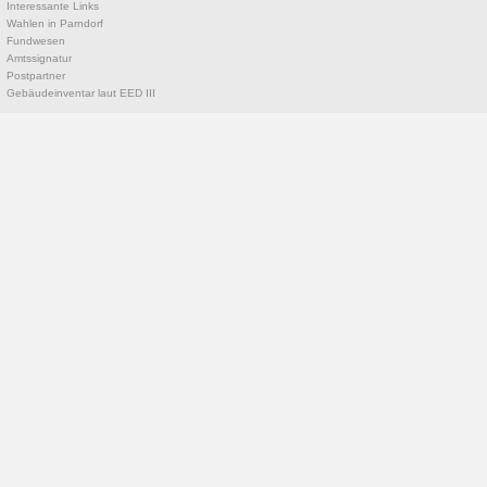
Interessante Links
Wahlen in Parndorf
Fundwesen
Amtssignatur
Postpartner
Gebäudeinventar laut EED III