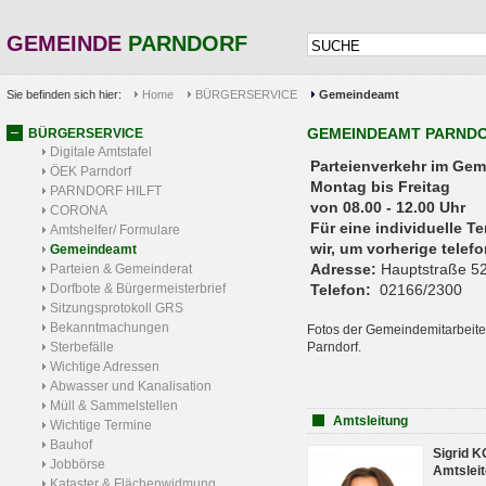
GEMEINDE
PARNDORF
Sie befinden sich hier:
Home
BÜRGERSERVICE
Gemeindeamt
GEMEINDEAMT PARND
BÜRGERSERVICE
Digitale Amtstafel
Parteienverkehr 
ÖEK Parndorf
Montag bis Freitag
PARNDORF HILFT
von 08.00 - 12.00 Uhr
CORONA
Für eine individuelle T
Amtshelfer/ Formulare
wir, um vorherige tele
Gemeindeamt
Adresse:
Hauptstraße 52
Parteien & Gemeinderat
Dorfbote & Bürgermeisterbrief
Telefon:
02166/2300
Sitzungsprotokoll GRS
Bekanntmachungen
Fotos der Gemeindemitarbeite
Sterbefälle
Parndorf.
Wichtige Adressen
Abwasser und Kanalisation
Müll & Sammelstellen
Amtsleitung
Wichtige Termine
Bauhof
Sigrid 
Jobbörse
Amtsleit
Kataster & Flächenwidmung