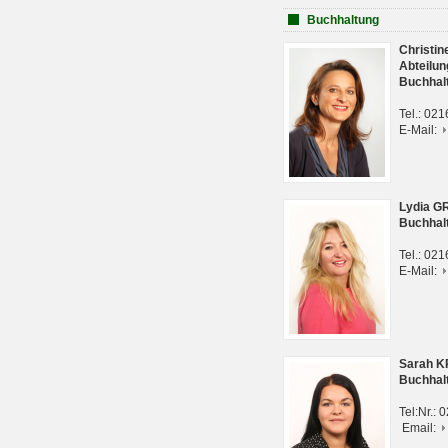
Buchhaltung
Christi
Abteilun
Buchhal
Tel.: 02
E-Mail:
Lydia G
Buchhal
Tel.: 02
E-Mail:
Sarah 
Buchhal
Tel:Nr.:
Email: