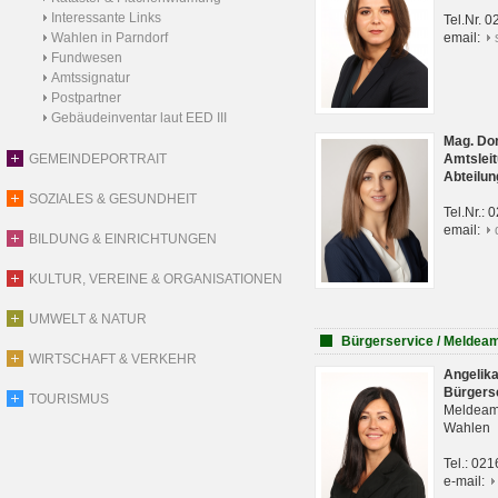
Interessante Links
Tel.Nr. 
Wahlen in Parndorf
email:
Fundwesen
Amtssignatur
Postpartner
Gebäudeinventar laut EED III
Mag. Do
GEMEINDEPORTRAIT
Amtsleit
Abteilun
SOZIALES & GESUNDHEIT
Tel.Nr.:
email:
BILDUNG & EINRICHTUNGEN
KULTUR, VEREINE & ORGANISATIONEN
UMWELT & NATUR
Bürgerservice / Meldea
WIRTSCHAFT & VERKEHR
Angelik
Bürgers
TOURISMUS
Meldeam
Wahlen
Tel.: 02
e-mail: