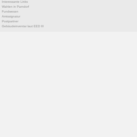
Interessante Links
Wahlen in Parndorf
Fundwesen
Amtssignatur
Postpartner
Gebäudeinventar laut EED III