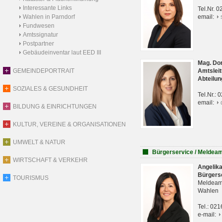
Interessante Links
Tel.Nr. 
Wahlen in Parndorf
email:
Fundwesen
Amtssignatur
Postpartner
Gebäudeinventar laut EED III
Mag. Do
GEMEINDEPORTRAIT
Amtsleit
Abteilun
SOZIALES & GESUNDHEIT
Tel.Nr.:
email:
BILDUNG & EINRICHTUNGEN
KULTUR, VEREINE & ORGANISATIONEN
UMWELT & NATUR
Bürgerservice / Meldea
WIRTSCHAFT & VERKEHR
Angelik
Bürgers
TOURISMUS
Meldeam
Wahlen
Tel.: 02
e-mail: