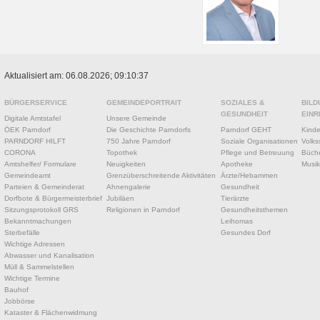
Aktualisiert am: 06.08.2026; 09:10:37
BÜRGERSERVICE
GEMEINDEPORTRAIT
SOZIALES &
BILD
GESUNDHEIT
EINR
Digitale Amtstafel
Unsere Gemeinde
ÖEK Parndorf
Die Geschichte Parndorfs
Parndorf GEHT
Kinde
PARNDORF HILFT
750 Jahre Parndorf
Soziale Organisationen
Volks
CORONA
Topothek
Pflege und Betreuung
Büche
Amtshelfer/ Formulare
Neuigkeiten
Apotheke
Musik
Gemeindeamt
Grenzüberschreitende Aktivitäten
Ärzte/Hebammen
Parteien & Gemeinderat
Ahnengalerie
Gesundheit
Dorfbote & Bürgermeisterbrief
Jubiläen
Tierärzte
Sitzungsprotokoll GRS
Religionen in Parndorf
Gesundheitsthemen
Bekanntmachungen
Leihomas
Sterbefälle
Gesundes Dorf
Wichtige Adressen
Abwasser und Kanalisation
Müll & Sammelstellen
Wichtige Termine
Bauhof
Jobbörse
Kataster & Flächenwidmung