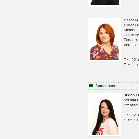
Barbara
Bürgers
Meldeam
Polizeil
Fundam
Veranst
Tel.: 02
E-Mail:
Standesamt
Judith 
Standes
Staatsb
Tel.: 02
E-Mail: