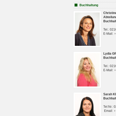
Buchhaltung
Christi
Abteilun
Buchhal
Tel.: 02
E-Mail:
Lydia G
Buchhal
Tel.: 02
E-Mail:
Sarah 
Buchhal
Tel:Nr.:
Email: