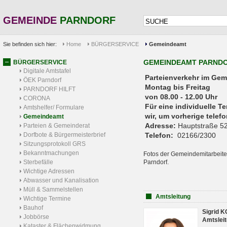
GEMEINDE
PARNDORF
Sie befinden sich hier:
Home
BÜRGERSERVICE
Gemeindeamt
GEMEINDEAMT PARND
BÜRGERSERVICE
Digitale Amtstafel
Parteienverkehr 
ÖEK Parndorf
Montag bis Freitag
PARNDORF HILFT
von 08.00 - 12.00 Uhr
CORONA
Für eine individuelle T
Amtshelfer/ Formulare
wir, um vorherige tele
Gemeindeamt
Adresse:
Hauptstraße 52
Parteien & Gemeinderat
Dorfbote & Bürgermeisterbrief
Telefon:
02166/2300
Sitzungsprotokoll GRS
Bekanntmachungen
Fotos der Gemeindemitarbeite
Sterbefälle
Parndorf.
Wichtige Adressen
Abwasser und Kanalisation
Müll & Sammelstellen
Amtsleitung
Wichtige Termine
Bauhof
Sigrid 
Jobbörse
Amtsleit
Kataster & Flächenwidmung