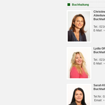
Buchhaltung
Christi
Abteilun
Buchhal
Tel.: 02
E-Mail:
Lydia G
Buchhal
Tel.: 02
E-Mail:
Sarah 
Buchhal
Tel:Nr.:
Email: