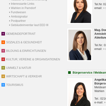
Interessante Links
Tel.Nr. 
Wahlen in Parndorf
email:
Fundwesen
Amtssignatur
Postpartner
Gebäudeinventar laut EED III
Mag. Do
GEMEINDEPORTRAIT
Amtsleit
Abteilun
SOZIALES & GESUNDHEIT
Tel.Nr.:
email:
BILDUNG & EINRICHTUNGEN
KULTUR, VEREINE & ORGANISATIONEN
UMWELT & NATUR
Bürgerservice / Meldea
WIRTSCHAFT & VERKEHR
Angelik
Bürgers
TOURISMUS
Meldeam
Wahlen
Tel.: 02
e-mail: