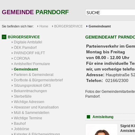
GEMEINDE
PARNDORF
Sie befinden sich hier:
Home
BÜRGERSERVICE
Gemeindeamt
GEMEINDEAMT PARND
BÜRGERSERVICE
Digitale Amtstafel
Parteienverkehr 
ÖEK Parndorf
Montag bis Freitag
PARNDORF HILFT
von 08.00 - 12.00 Uhr
CORONA
Für eine individuelle T
Amtshelfer/ Formulare
wir, um vorherige tele
Gemeindeamt
Adresse:
Hauptstraße 52
Parteien & Gemeinderat
Dorfbote & Bürgermeisterbrief
Telefon:
02166/2300
Sitzungsprotokoll GRS
Bekanntmachungen
Fotos der Gemeindemitarbeite
Sterbefälle
Parndorf.
Wichtige Adressen
Abwasser und Kanalisation
Müll & Sammelstellen
Amtsleitung
Wichtige Termine
Bauhof
Sigrid 
Jobbörse
Amtsleit
Kataster & Flächenwidmung