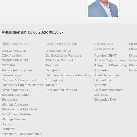
Aktualisiert am: 06.08.2026; 09:10:37
BÜRGERSERVICE
GEMEINDEPORTRAIT
SOZIALES &
BILD
GESUNDHEIT
EINR
Digitale Amtstafel
Unsere Gemeinde
ÖEK Parndorf
Die Geschichte Parndorfs
Parndorf GEHT
Kinde
PARNDORF HILFT
750 Jahre Parndorf
Soziale Organisationen
Volks
CORONA
Topothek
Pflege und Betreuung
Büche
Amtshelfer/ Formulare
Neuigkeiten
Apotheke
Musik
Gemeindeamt
Grenzüberschreitende Aktivitäten
Ärzte/Hebammen
Parteien & Gemeinderat
Ahnengalerie
Gesundheit
Dorfbote & Bürgermeisterbrief
Jubiläen
Tierärzte
Sitzungsprotokoll GRS
Religionen in Parndorf
Gesundheitsthemen
Bekanntmachungen
Leihomas
Sterbefälle
Gesundes Dorf
Wichtige Adressen
Abwasser und Kanalisation
Müll & Sammelstellen
Wichtige Termine
Bauhof
Jobbörse
Kataster & Flächenwidmung