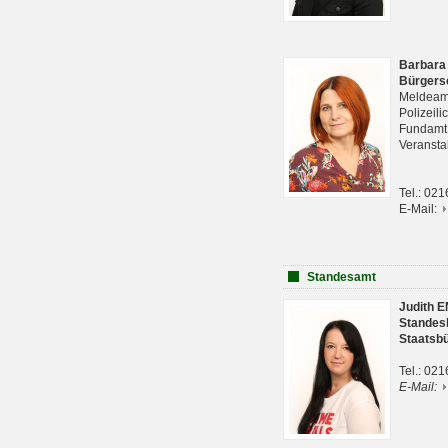
Barbara
Bürgers
Meldeam
Polizeil
Fundam
Veranst
Tel.: 02
E-Mail:
Standesamt
Judith 
Standes
Staatsb
Tel.: 02
E-Mail: