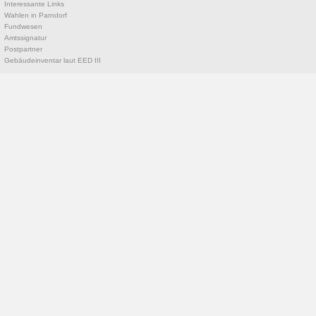
Interessante Links
Wahlen in Parndorf
Fundwesen
Amtssignatur
Postpartner
Gebäudeinventar laut EED III