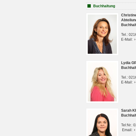
Buchhaltung
Christi
Abteilun
Buchhal
Tel.: 02
E-Mail:
Lydia G
Buchhal
Tel.: 02
E-Mail:
Sarah 
Buchhal
Tel:Nr.:
Email: