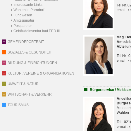
Interessante Links
Tel.Nr. 
Wahlen in Parndorf
email:
Fundwesen
Amtssignatur
Postpartner
Gebäudeinventar laut EED III
Mag. Do
GEMEINDEPORTRAIT
Amtsleit
Abteilun
SOZIALES & GESUNDHEIT
Tel.Nr.:
email:
BILDUNG & EINRICHTUNGEN
KULTUR, VEREINE & ORGANISATIONEN
UMWELT & NATUR
Bürgerservice / Meldea
WIRTSCHAFT & VERKEHR
Angelik
Bürgers
TOURISMUS
Meldeam
Wahlen
Tel.: 02
e-mail: