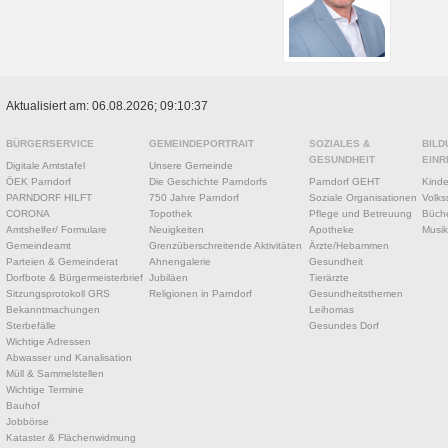
Aktualisiert am: 06.08.2026; 09:10:37
BÜRGERSERVICE
GEMEINDEPORTRAIT
SOZIALES &
BILD
GESUNDHEIT
EINR
Digitale Amtstafel
Unsere Gemeinde
ÖEK Parndorf
Die Geschichte Parndorfs
Parndorf GEHT
Kinde
PARNDORF HILFT
750 Jahre Parndorf
Soziale Organisationen
Volks
CORONA
Topothek
Pflege und Betreuung
Büche
Amtshelfer/ Formulare
Neuigkeiten
Apotheke
Musik
Gemeindeamt
Grenzüberschreitende Aktivitäten
Ärzte/Hebammen
Parteien & Gemeinderat
Ahnengalerie
Gesundheit
Dorfbote & Bürgermeisterbrief
Jubiläen
Tierärzte
Sitzungsprotokoll GRS
Religionen in Parndorf
Gesundheitsthemen
Bekanntmachungen
Leihomas
Sterbefälle
Gesundes Dorf
Wichtige Adressen
Abwasser und Kanalisation
Müll & Sammelstellen
Wichtige Termine
Bauhof
Jobbörse
Kataster & Flächenwidmung