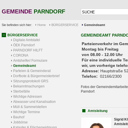
GEMEINDE
PARNDORF
Sie befinden sich hier:
Home
BÜRGERSERVICE
Gemeindeamt
GEMEINDEAMT PARND
BÜRGERSERVICE
Digitale Amtstafel
Parteienverkehr 
ÖEK Parndorf
Montag bis Freitag
PARNDORF HILFT
von 08.00 - 12.00 Uhr
CORONA
Für eine individuelle T
Amtshelfer/ Formulare
wir, um vorherige tele
Gemeindeamt
Adresse:
Hauptstraße 52
Parteien & Gemeinderat
Dorfbote & Bürgermeisterbrief
Telefon:
02166/2300
Sitzungsprotokoll GRS
Bekanntmachungen
Fotos der Gemeindemitarbeite
Sterbefälle
Parndorf.
Wichtige Adressen
Abwasser und Kanalisation
Müll & Sammelstellen
Amtsleitung
Wichtige Termine
Bauhof
Sigrid 
Jobbörse
Amtsleit
Kataster & Flächenwidmung