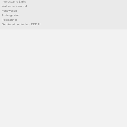
Interessante Links
Wahlen in Parndorf
Fundwesen
Amtssignatur
Postpartner
Gebäudeinventar laut EED III