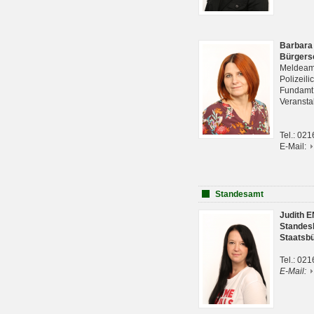
Barbara
Bürgers
Meldeam
Polizeil
Fundam
Veranst
Tel.: 02
E-Mail:
Standesamt
Judith 
Standes
Staatsb
Tel.: 02
E-Mail: