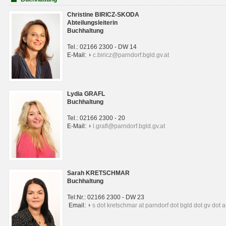
Christine BIRICZ-SKODA
Abteilungsleiterin
Buchhaltung
Tel.: 02166 2300 - DW 14
E-Mail:
c.biricz@parndorf.bgld.gv.at
Lydia GRAFL
Buchhaltung
Tel.: 02166 2300 - 20
E-Mail:
l.grafl@parndorf.bgld.gv.at
Sarah KRETSCHMAR
Buchhaltung
Tel:Nr.: 02166 2300 - DW 23
Email:
s dot kretschmar at parndorf dot bgld dot gv dot a