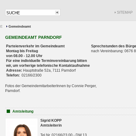
SITEMAP
CE
Gemeindeamt
GEMEINDEAMT PARNDORF
Parteienverkehr im Gemeindeamt
Sprechstunden des Bürge
Montag bis Freitag
nach Vereinbarung: 0676
von 08.00 - 12.00 Uhr
Für eine individuelle Terminvereinbarung bitten
wir, um vorherige telefonische Kontaktaufnahme
Adresse:
Hauptstraße 52a, 7111 Parndorf
Telefon:
02166/2300
Fotos der GemeindemitarbeiterInnen by Connie Perger,
Parndorf.
Amtsleitung
Sigrid KOPP
Amtsleiterin
Tel.Nr. 02166/23 00 - DW 13