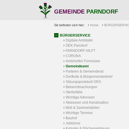
GEMEINDE
PARNDORF
Sie befinden sich hier:
Home
BÜRGERSERVI
BÜRGERSERVICE
Digitale Amtstafel
ÖEK Parndorf
PARNDORF HILFT
CORONA
Amtshelfer/ Formulare
Gemeindeamt
Parteien & Gemeinderat
Dorfbote & Bürgermeisterbrief
Sitzungsprotokoll GRS
Bekanntmachungen
Sterbefälle
Wichtige Adressen
Abwasser und Kanalisation
Müll & Sammelstellen
Wichtige Termine
Bauhof
Jobbörse
Kataster & Flächenwidmung