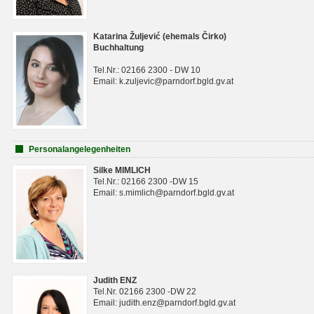
Katarina Žuljević (ehemals Čirko)
Buchhaltung
Tel.Nr.: 02166 2300 - DW 10
Email: k.zuljevic@parndorf.bgld.gv.at
Personalangelegenheiten
Silke MIMLICH
Tel.Nr.: 02166 2300 -DW 15
Email: s.mimlich@parndorf.bgld.gv.at
Judith ENZ
Tel.Nr. 02166 2300 -DW 22
Email: judith.enz@parndorf.bgld.gv.at