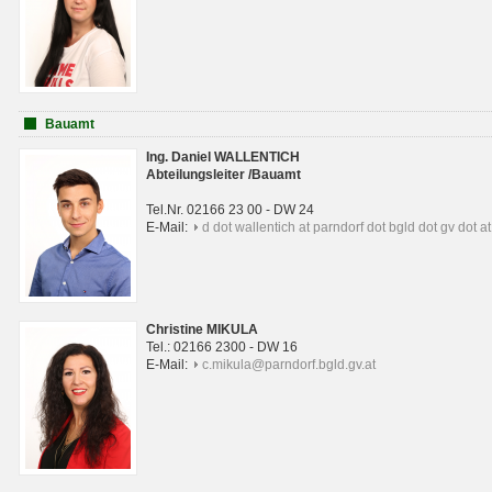
Bauamt
Ing. Daniel WALLENTICH
Abteilungsleiter /Bauamt
Tel.Nr. 02166 23 00 - DW 24
E-Mail:
d dot wallentich at parndorf dot bgld dot gv dot at
Christine MIKULA
Tel.: 02166 2300 - DW 16
E-Mail:
c.mikula@parndorf.bgld.gv.at