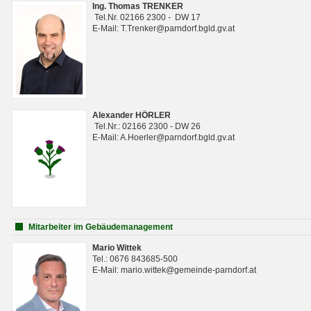
Ing. Thomas TRENKER
Tel.Nr. 02166 2300 - DW 17
E-Mail: T.Trenker@parndorf.bgld.gv.at
Alexander HÖRLER
Tel.Nr.: 02166 2300 - DW 26
E-Mail: A.Hoerler@parndorf.bgld.gv.at
Mitarbeiter im Gebäudemanagement
Mario Wittek
Tel.: 0676 843685-500
E-Mail: mario.wittek@gemeinde-parndorf.at