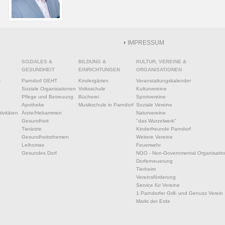
IMPRESSUM
SOZIALES &
BILDUNG &
KULTUR, VEREINE &
GESUNDHEIT
EINRICHTUNGEN
ORGANISATIONEN
s
Parndorf GEHT
Kindergärten
Veranstaltungskalender
Soziale Organisationen
Volksschule
Kulturvereine
Pflege und Betreuung
Bücherei
Sportvereine
Apotheke
Musikschule in Parndorf
Soziale Vereine
ivitäten
Ärzte/Hebammen
Naturvereine
Gesundheit
"das Wurzelwerk"
Tierärzte
Kinderfreunde Parndorf
Gesundheitsthemen
Weitere Vereine
Leihomas
Feuerwehr
Gesundes Dorf
NGO - Non-Governmental Organisatio
Dorferneuerung
Tierheim
Vereinsförderung
Service für Vereine
1.Parndorfer Grill- und Genuss Verein
Markt der Erde