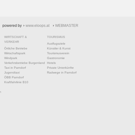
powered by
www.eloops.at
WEBMASTER
WIRTSCHAFT &
TOURISMUS
VERKEHR
Ausflugsziele
Örtliche Betriebe
Künstler & Kunst
Wirtschaftspark
Tourismusverein
Windpark
Gastronomie
Verkehrsbetriebe Burgenland
Hotels
Taxi in Parndorf
Private Unterkünfte
Jugendtaxi
Radwege in Parndorf
ÖBB Parndorf
Kraftfahrlinie B10
n