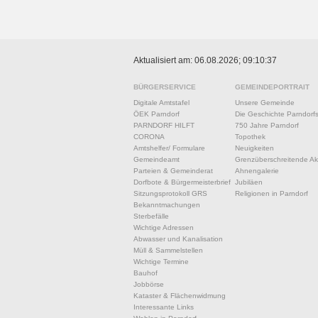
Aktualisiert am: 06.08.2026; 09:10:37
BÜRGERSERVICE
GEMEINDEPORTRAIT
Digitale Amtstafel
Unsere Gemeinde
ÖEK Parndorf
Die Geschichte Parndorf
PARNDORF HILFT
750 Jahre Parndorf
CORONA
Topothek
Amtshelfer/ Formulare
Neuigkeiten
Gemeindeamt
Grenzüberschreitende Akt
Parteien & Gemeinderat
Ahnengalerie
Dorfbote & Bürgermeisterbrief
Jubiläen
Sitzungsprotokoll GRS
Religionen in Parndorf
Bekanntmachungen
Sterbefälle
Wichtige Adressen
Abwasser und Kanalisation
Müll & Sammelstellen
Wichtige Termine
Bauhof
Jobbörse
Kataster & Flächenwidmung
Interessante Links