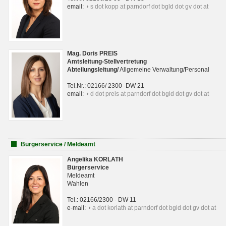
email:
s dot kopp at parndorf dot bgld dot gv dot at
Mag. Doris PREIS
Amtsleitung-Stellvertretung
Abteilungsleitun
g
/
Allgemeine Verwaltung/Personal
Tel.Nr.: 02166/ 2300 -DW 21
email:
d dot preis at parndorf dot bgld dot gv dot at
Bürgerservice / Meldeamt
Angelika KORLATH
Bürgerservice
Meldeamt
Wahlen
Tel.: 02166/2300 - DW 11
e-mail:
a dot korlath at parndorf dot bgld dot gv dot at