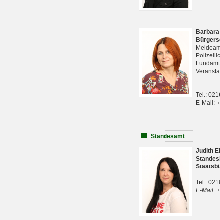
Barbara
Bürgers
Meldeam
Polizeil
Fundam
Veranst
Tel.: 02
E-Mail:
Standesamt
Judith 
Standes
Staatsb
Tel.: 02
E-Mail: