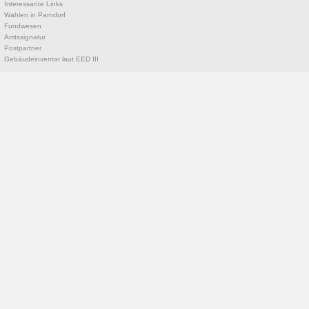
Interessante Links
Wahlen in Parndorf
Fundwesen
Amtssignatur
Postpartner
Gebäudeinventar laut EED III