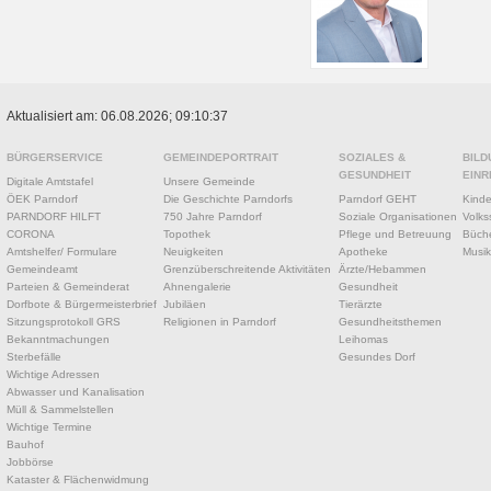
Aktualisiert am: 06.08.2026; 09:10:37
BÜRGERSERVICE
GEMEINDEPORTRAIT
SOZIALES &
BILD
GESUNDHEIT
EINR
Digitale Amtstafel
Unsere Gemeinde
ÖEK Parndorf
Die Geschichte Parndorfs
Parndorf GEHT
Kinde
PARNDORF HILFT
750 Jahre Parndorf
Soziale Organisationen
Volks
CORONA
Topothek
Pflege und Betreuung
Büche
Amtshelfer/ Formulare
Neuigkeiten
Apotheke
Musik
Gemeindeamt
Grenzüberschreitende Aktivitäten
Ärzte/Hebammen
Parteien & Gemeinderat
Ahnengalerie
Gesundheit
Dorfbote & Bürgermeisterbrief
Jubiläen
Tierärzte
Sitzungsprotokoll GRS
Religionen in Parndorf
Gesundheitsthemen
Bekanntmachungen
Leihomas
Sterbefälle
Gesundes Dorf
Wichtige Adressen
Abwasser und Kanalisation
Müll & Sammelstellen
Wichtige Termine
Bauhof
Jobbörse
Kataster & Flächenwidmung