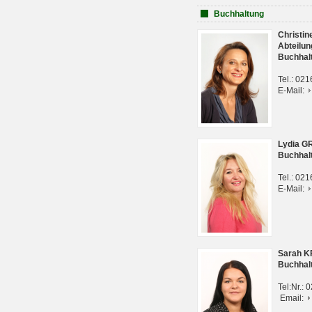
Buchhaltung
Christi
Abteilun
Buchhal
Tel.: 02
E-Mail:
Lydia G
Buchhal
Tel.: 02
E-Mail:
Sarah 
Buchhal
Tel:Nr.:
Email: