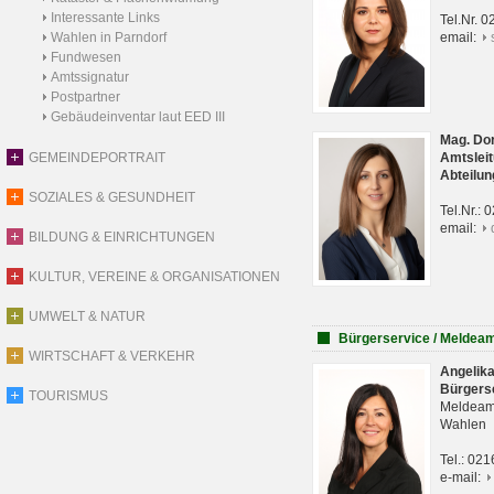
Interessante Links
Tel.Nr. 
Wahlen in Parndorf
email:
Fundwesen
Amtssignatur
Postpartner
Gebäudeinventar laut EED III
Mag. Do
GEMEINDEPORTRAIT
Amtsleit
Abteilun
SOZIALES & GESUNDHEIT
Tel.Nr.:
email:
BILDUNG & EINRICHTUNGEN
KULTUR, VEREINE & ORGANISATIONEN
UMWELT & NATUR
Bürgerservice / Meldea
WIRTSCHAFT & VERKEHR
Angelik
Bürgers
TOURISMUS
Meldeam
Wahlen
Tel.: 02
e-mail: