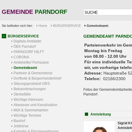
GEMEINDE
PARNDORF
Sie befinden sich hier:
Home
BÜRGERSERVICE
Gemeindeamt
GEMEINDEAMT PARND
BÜRGERSERVICE
Digitale Amtstafel
Parteienverkehr 
ÖEK Parndorf
Montag bis Freitag
PARNDORF HILFT
von 08.00 - 12.00 Uhr
CORONA
Für eine individuelle T
Amtshelfer/ Formulare
wir, um vorherige tele
Gemeindeamt
Adresse:
Hauptstraße 52
Parteien & Gemeinderat
Dorfbote & Bürgermeisterbrief
Telefon:
02166/2300
Sitzungsprotokoll GRS
Bekanntmachungen
Fotos der Gemeindemitarbeite
Sterbefälle
Parndorf.
Wichtige Adressen
Abwasser und Kanalisation
Müll & Sammelstellen
Amtsleitung
Wichtige Termine
Bauhof
Sigrid 
Jobbörse
Amtsleit
Kataster & Flächenwidmung