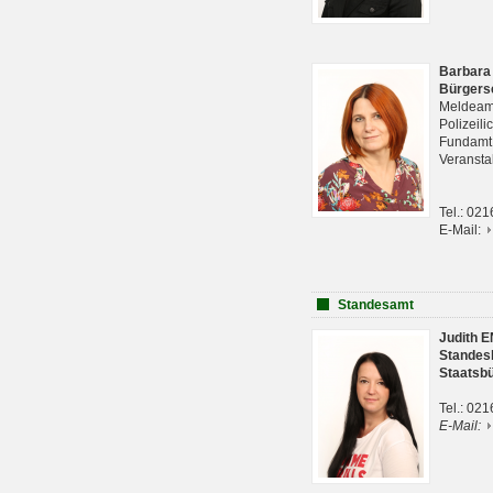
Barbara
Bürgers
Meldeam
Polizeil
Fundam
Veranst
Tel.: 02
E-Mail:
Standesamt
Judith 
Standes
Staatsb
Tel.: 02
E-Mail: