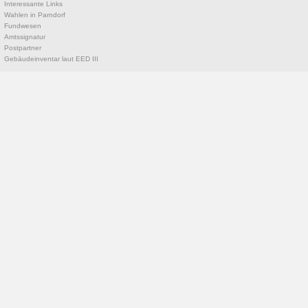
Interessante Links
Wahlen in Parndorf
Fundwesen
Amtssignatur
Postpartner
Gebäudeinventar laut EED III