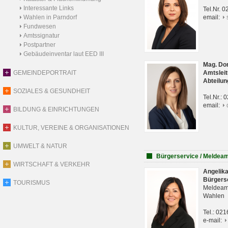
Interessante Links
Tel.Nr. 
Wahlen in Parndorf
email:
Fundwesen
Amtssignatur
Postpartner
Gebäudeinventar laut EED III
Mag. Do
GEMEINDEPORTRAIT
Amtsleit
Abteilun
SOZIALES & GESUNDHEIT
Tel.Nr.:
email:
BILDUNG & EINRICHTUNGEN
KULTUR, VEREINE & ORGANISATIONEN
UMWELT & NATUR
Bürgerservice / Meldea
WIRTSCHAFT & VERKEHR
Angelik
Bürgers
TOURISMUS
Meldeam
Wahlen
Tel.: 02
e-mail: