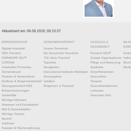
Aktualisiert am: 06.08.2026; 09:10:37
BÜRGERSERVICE
GEMEINDEPORTRAIT
SOZIALES &
BILD
GESUNDHEIT
EINR
Digitale Amtstafel
Unsere Gemeinde
ÖEK Parndorf
Die Geschichte Parndorfs
Parndorf GEHT
Kinde
PARNDORF HILFT
750 Jahre Parndorf
Soziale Organisationen
Volks
CORONA
Topothek
Pflege und Betreuung
Büche
Amtshelfer/ Formulare
Neuigkeiten
Apotheke
Musik
Gemeindeamt
Grenzüberschreitende Aktivitäten
Ärzte/Hebammen
Parteien & Gemeinderat
Ahnengalerie
Gesundheit
Dorfbote & Bürgermeisterbrief
Jubiläen
Tierärzte
Sitzungsprotokoll GRS
Religionen in Parndorf
Gesundheitsthemen
Bekanntmachungen
Leihomas
Sterbefälle
Gesundes Dorf
Wichtige Adressen
Abwasser und Kanalisation
Müll & Sammelstellen
Wichtige Termine
Bauhof
Jobbörse
Kataster & Flächenwidmung