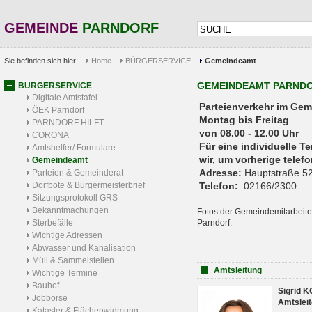
GEMEINDE
PARNDORF
Sie befinden sich hier:
Home
BÜRGERSERVICE
Gemeindeamt
GEMEINDEAMT PARND
BÜRGERSERVICE
Digitale Amtstafel
Parteienverkehr 
ÖEK Parndorf
Montag bis Freitag
PARNDORF HILFT
von 08.00 - 12.00 Uhr
CORONA
Für eine individuelle T
Amtshelfer/ Formulare
wir, um vorherige tele
Gemeindeamt
Adresse:
Hauptstraße 52
Parteien & Gemeinderat
Dorfbote & Bürgermeisterbrief
Telefon:
02166/2300
Sitzungsprotokoll GRS
Bekanntmachungen
Fotos der Gemeindemitarbeite
Sterbefälle
Parndorf.
Wichtige Adressen
Abwasser und Kanalisation
Müll & Sammelstellen
Amtsleitung
Wichtige Termine
Bauhof
Sigrid 
Jobbörse
Amtsleit
Kataster & Flächenwidmung