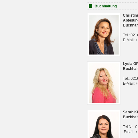
Buchhaltung
Christi
Abteilun
Buchhal
Tel.: 02
E-Mail:
Lydia G
Buchhal
Tel.: 02
E-Mail:
Sarah 
Buchhal
Tel:Nr.:
Email: