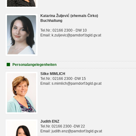
Katarina Žuljević (ehemals Čirko)
Buchhaltung
Tel.Nr.: 02166 2300 - DW 10
Email: k.zuljevic@parndorf.bgld.gv.at
Personalangelegenheiten
Silke MIMLICH
Tel.Nr.: 02166 2300 -DW 15
Email: s.mimlich@parndorf.bgld.gv.at
Judith ENZ
Tel.Nr. 02166 2300 -DW 22
Email: judith.enz@parndorf.bgld.gv.at