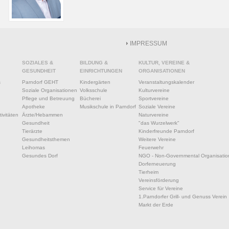
IMPRESSUM
SOZIALES &
BILDUNG &
KULTUR, VEREINE &
GESUNDHEIT
EINRICHTUNGEN
ORGANISATIONEN
s
Parndorf GEHT
Kindergärten
Veranstaltungskalender
Soziale Organisationen
Volksschule
Kulturvereine
Pflege und Betreuung
Bücherei
Sportvereine
Apotheke
Musikschule in Parndorf
Soziale Vereine
ivitäten
Ärzte/Hebammen
Naturvereine
Gesundheit
"das Wurzelwerk"
Tierärzte
Kinderfreunde Parndorf
Gesundheitsthemen
Weitere Vereine
Leihomas
Feuerwehr
Gesundes Dorf
NGO - Non-Governmental Organisatio
Dorferneuerung
Tierheim
Vereinsförderung
Service für Vereine
1.Parndorfer Grill- und Genuss Verein
Markt der Erde