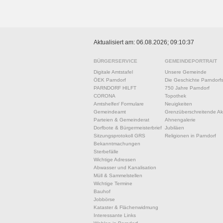
Aktualisiert am: 06.08.2026; 09:10:37
BÜRGERSERVICE
GEMEINDEPORTRAIT
Digitale Amtstafel
Unsere Gemeinde
ÖEK Parndorf
Die Geschichte Parndorf
PARNDORF HILFT
750 Jahre Parndorf
CORONA
Topothek
Amtshelfer/ Formulare
Neuigkeiten
Gemeindeamt
Grenzüberschreitende Akt
Parteien & Gemeinderat
Ahnengalerie
Dorfbote & Bürgermeisterbrief
Jubiläen
Sitzungsprotokoll GRS
Religionen in Parndorf
Bekanntmachungen
Sterbefälle
Wichtige Adressen
Abwasser und Kanalisation
Müll & Sammelstellen
Wichtige Termine
Bauhof
Jobbörse
Kataster & Flächenwidmung
Interessante Links