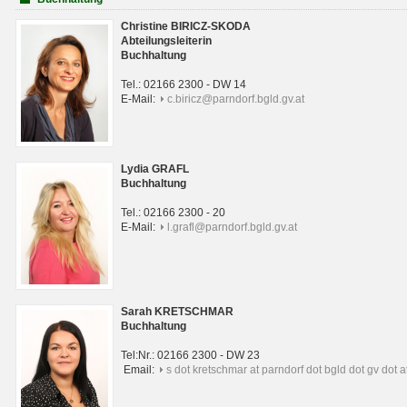
Christine BIRICZ-SKODA
Abteilungsleiterin
Buchhaltung
Tel.: 02166 2300 - DW 14
E-Mail:
c.biricz@parndorf.bgld.gv.at
Lydia GRAFL
Buchhaltung
Tel.: 02166 2300 - 20
E-Mail:
l.grafl@parndorf.bgld.gv.at
Sarah KRETSCHMAR
Buchhaltung
Tel:Nr.: 02166 2300 - DW 23
Email:
s dot kretschmar at parndorf dot bgld dot gv dot a