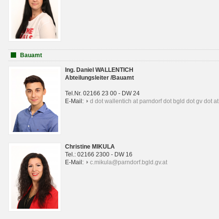
Bauamt
Ing. Daniel WALLENTICH
Abteilungsleiter /Bauamt
Tel.Nr. 02166 23 00 - DW 24
E-Mail:
d dot wallentich at parndorf dot bgld dot gv dot at
Christine MIKULA
Tel.: 02166 2300 - DW 16
E-Mail:
c.mikula@parndorf.bgld.gv.at