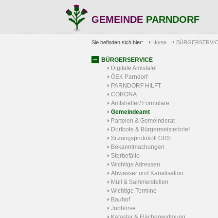
GEMEINDE
PARNDORF
Sie befinden sich hier:
Home
BÜRGERSERVI
BÜRGERSERVICE
Digitale Amtstafel
ÖEK Parndorf
PARNDORF HILFT
CORONA
Amtshelfer/ Formulare
Gemeindeamt
Parteien & Gemeinderat
Dorfbote & Bürgermeisterbrief
Sitzungsprotokoll GRS
Bekanntmachungen
Sterbefälle
Wichtige Adressen
Abwasser und Kanalisation
Müll & Sammelstellen
Wichtige Termine
Bauhof
Jobbörse
Kataster & Flächenwidmung