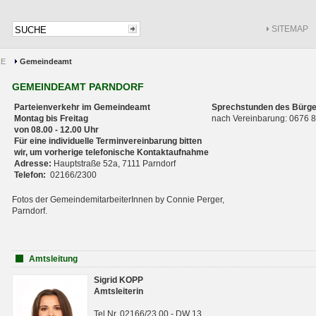
SITEMAP
CE
Gemeindeamt
GEMEINDEAMT PARNDORF
Parteienverkehr im Gemeindeamt
Sprechstunden des Bürge
Montag bis Freitag
nach Vereinbarung: 0676
von 08.00 - 12.00 Uhr
Für eine individuelle Terminvereinbarung bitten
wir, um vorherige telefonische Kontaktaufnahme
Adresse:
Hauptstraße 52a, 7111 Parndorf
Telefon:
02166/2300
Fotos der GemeindemitarbeiterInnen by Connie Perger,
Parndorf.
Amtsleitung
Sigrid KOPP
Amtsleiterin
Tel.Nr. 02166/23 00 - DW 13