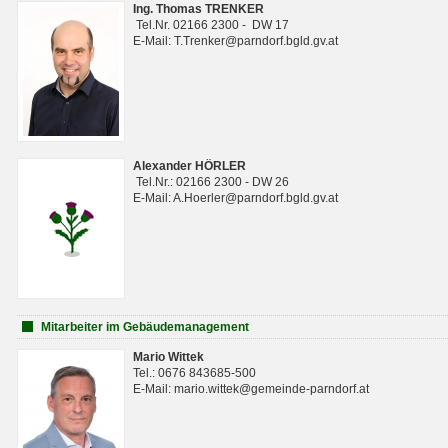
Ing. Thomas TRENKER
Tel.Nr. 02166 2300 - DW 17
E-Mail: T.Trenker@parndorf.bgld.gv.at
Alexander HÖRLER
Tel.Nr.: 02166 2300 - DW 26
E-Mail: A.Hoerler@parndorf.bgld.gv.at
Mitarbeiter im Gebäudemanagement
Mario Wittek
Tel.: 0676 843685-500
E-Mail: mario.wittek@gemeinde-parndorf.at