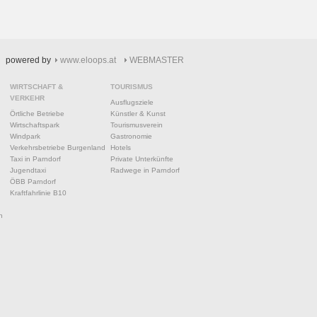
powered by
www.eloops.at
WEBMASTER
WIRTSCHAFT &
TOURISMUS
VERKEHR
Ausflugsziele
Örtliche Betriebe
Künstler & Kunst
Wirtschaftspark
Tourismusverein
Windpark
Gastronomie
Verkehrsbetriebe Burgenland
Hotels
Taxi in Parndorf
Private Unterkünfte
Jugendtaxi
Radwege in Parndorf
ÖBB Parndorf
Kraftfahrlinie B10
n