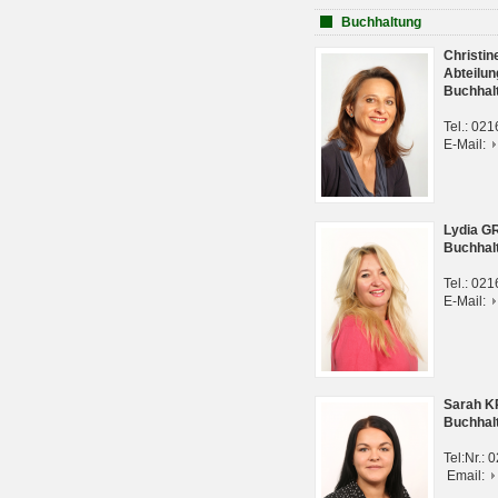
Buchhaltung
Christi
Abteilun
Buchhal
Tel.: 02
E-Mail:
Lydia G
Buchhal
Tel.: 02
E-Mail:
Sarah 
Buchhal
Tel:Nr.:
Email: