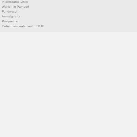
Interessante Links
Wahlen in Parndorf
Fundwesen
Amtssignatur
Postpartner
Gebäudeinventar laut EED III