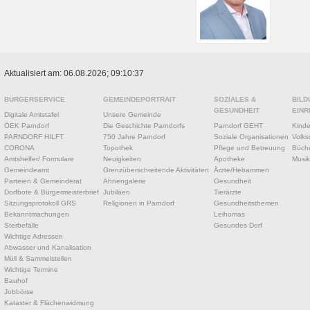
Aktualisiert am: 06.08.2026; 09:10:37
BÜRGERSERVICE
GEMEINDEPORTRAIT
SOZIALES &
BILD
GESUNDHEIT
EINR
Digitale Amtstafel
Unsere Gemeinde
ÖEK Parndorf
Die Geschichte Parndorfs
Parndorf GEHT
Kinde
PARNDORF HILFT
750 Jahre Parndorf
Soziale Organisationen
Volks
CORONA
Topothek
Pflege und Betreuung
Büche
Amtshelfer/ Formulare
Neuigkeiten
Apotheke
Musik
Gemeindeamt
Grenzüberschreitende Aktivitäten
Ärzte/Hebammen
Parteien & Gemeinderat
Ahnengalerie
Gesundheit
Dorfbote & Bürgermeisterbrief
Jubiläen
Tierärzte
Sitzungsprotokoll GRS
Religionen in Parndorf
Gesundheitsthemen
Bekanntmachungen
Leihomas
Sterbefälle
Gesundes Dorf
Wichtige Adressen
Abwasser und Kanalisation
Müll & Sammelstellen
Wichtige Termine
Bauhof
Jobbörse
Kataster & Flächenwidmung