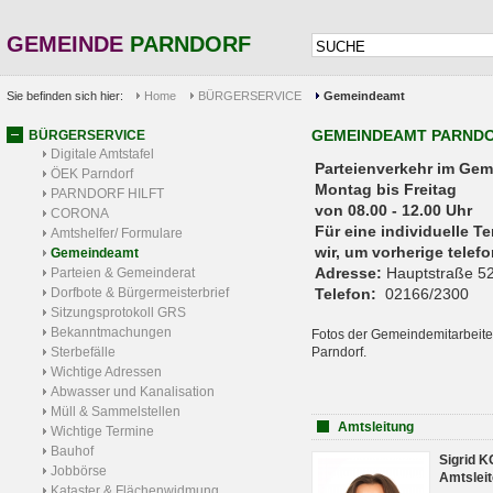
GEMEINDE
PARNDORF
Sie befinden sich hier:
Home
BÜRGERSERVICE
Gemeindeamt
GEMEINDEAMT PARND
BÜRGERSERVICE
Digitale Amtstafel
Parteienverkehr 
ÖEK Parndorf
Montag bis Freitag
PARNDORF HILFT
von 08.00 - 12.00 Uhr
CORONA
Für eine individuelle T
Amtshelfer/ Formulare
wir, um vorherige tele
Gemeindeamt
Adresse:
Hauptstraße 52
Parteien & Gemeinderat
Dorfbote & Bürgermeisterbrief
Telefon:
02166/2300
Sitzungsprotokoll GRS
Bekanntmachungen
Fotos der Gemeindemitarbeite
Sterbefälle
Parndorf.
Wichtige Adressen
Abwasser und Kanalisation
Müll & Sammelstellen
Amtsleitung
Wichtige Termine
Bauhof
Sigrid 
Jobbörse
Amtsleit
Kataster & Flächenwidmung