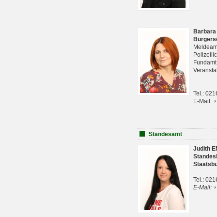
Barbara
Bürgers
Meldeam
Polizeil
Fundam
Veranst
Tel.: 02
E-Mail:
Standesamt
Judith 
Standes
Staatsb
Tel.: 02
E-Mail: