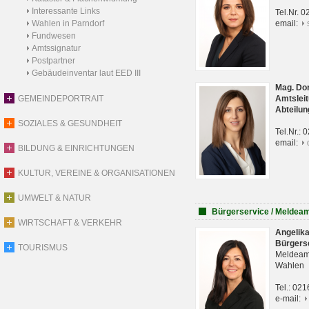
Interessante Links
Tel.Nr. 
Wahlen in Parndorf
email:
Fundwesen
Amtssignatur
Postpartner
Gebäudeinventar laut EED III
Mag. Do
GEMEINDEPORTRAIT
Amtsleit
Abteilun
SOZIALES & GESUNDHEIT
Tel.Nr.:
email:
BILDUNG & EINRICHTUNGEN
KULTUR, VEREINE & ORGANISATIONEN
UMWELT & NATUR
Bürgerservice / Meldea
WIRTSCHAFT & VERKEHR
Angelik
Bürgers
TOURISMUS
Meldeam
Wahlen
Tel.: 02
e-mail: