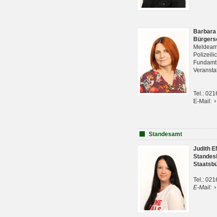
Barbara
Bürgers
Meldeam
Polizeil
Fundam
Veranst
Tel.: 02
E-Mail:
Standesamt
Judith 
Standes
Staatsb
Tel.: 02
E-Mail: