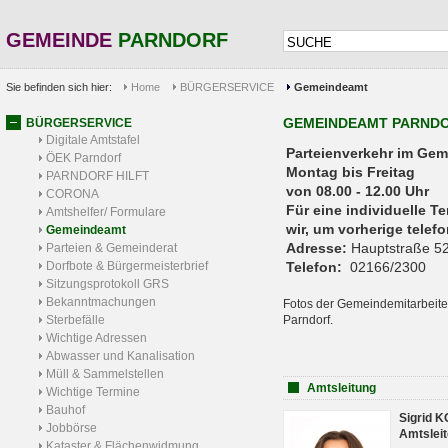
GEMEINDE
PARNDORF
Sie befinden sich hier:
Home
BÜRGERSERVICE
Gemeindeamt
GEMEINDEAMT PARND
BÜRGERSERVICE
Digitale Amtstafel
Parteienverkehr 
ÖEK Parndorf
Montag bis Freitag
PARNDORF HILFT
von 08.00 - 12.00 Uhr
CORONA
Für eine individuelle T
Amtshelfer/ Formulare
wir, um vorherige tele
Gemeindeamt
Adresse:
Hauptstraße 52
Parteien & Gemeinderat
Dorfbote & Bürgermeisterbrief
Telefon:
02166/2300
Sitzungsprotokoll GRS
Bekanntmachungen
Fotos der Gemeindemitarbeite
Sterbefälle
Parndorf.
Wichtige Adressen
Abwasser und Kanalisation
Müll & Sammelstellen
Amtsleitung
Wichtige Termine
Bauhof
Sigrid 
Jobbörse
Amtsleit
Kataster & Flächenwidmung