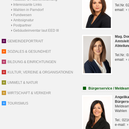
Interessante Links
Tel.Nr. 
Wahlen in Parndorf
email:
Fundwesen
Amtssignatur
Postpartner
Gebäudeinventar laut EED III
Mag. Do
GEMEINDEPORTRAIT
Amtsleit
Abteilun
SOZIALES & GESUNDHEIT
Tel.Nr.:
email:
BILDUNG & EINRICHTUNGEN
KULTUR, VEREINE & ORGANISATIONEN
UMWELT & NATUR
Bürgerservice / Meldea
WIRTSCHAFT & VERKEHR
Angelik
Bürgers
TOURISMUS
Meldeam
Wahlen
Tel.: 02
e-mail: