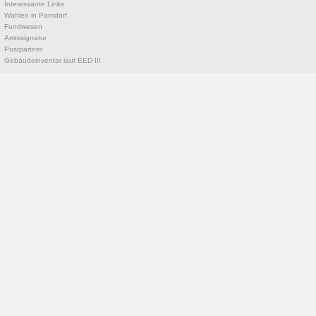
Interessante Links
Wahlen in Parndorf
Fundwesen
Amtssignatur
Postpartner
Gebäudeinventar laut EED III