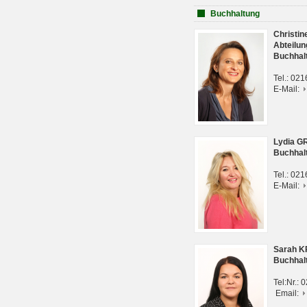
Buchhaltung
Christi
Abteilun
Buchhal
Tel.: 02
E-Mail:
Lydia G
Buchhal
Tel.: 02
E-Mail:
Sarah 
Buchhal
Tel:Nr.:
Email: