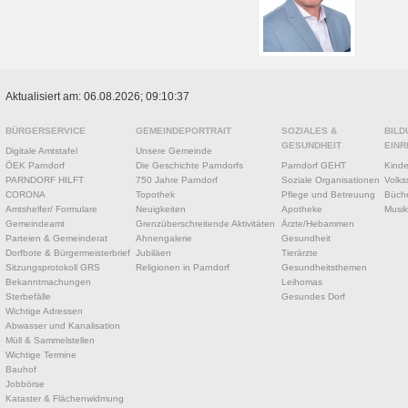
Aktualisiert am: 06.08.2026; 09:10:37
BÜRGERSERVICE
GEMEINDEPORTRAIT
SOZIALES &
BILD
GESUNDHEIT
EINR
Digitale Amtstafel
Unsere Gemeinde
ÖEK Parndorf
Die Geschichte Parndorfs
Parndorf GEHT
Kinde
PARNDORF HILFT
750 Jahre Parndorf
Soziale Organisationen
Volks
CORONA
Topothek
Pflege und Betreuung
Büche
Amtshelfer/ Formulare
Neuigkeiten
Apotheke
Musik
Gemeindeamt
Grenzüberschreitende Aktivitäten
Ärzte/Hebammen
Parteien & Gemeinderat
Ahnengalerie
Gesundheit
Dorfbote & Bürgermeisterbrief
Jubiläen
Tierärzte
Sitzungsprotokoll GRS
Religionen in Parndorf
Gesundheitsthemen
Bekanntmachungen
Leihomas
Sterbefälle
Gesundes Dorf
Wichtige Adressen
Abwasser und Kanalisation
Müll & Sammelstellen
Wichtige Termine
Bauhof
Jobbörse
Kataster & Flächenwidmung