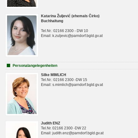
Katarina Žuljević (ehemals Čirko)
Buchhaltung
Tel.Nr.: 02166 2300 - DW 10
Email: k.zuljevic@parndorf.bgld.gv.at
Personalangelegenheiten
Silke MIMLICH
Tel.Nr.: 02166 2300 -DW 15
Email: s.mimlich@parndorf.bgld.gv.at
Judith ENZ
Tel.Nr. 02166 2300 -DW 22
Email: judith.enz@parndorf.bgld.gv.at