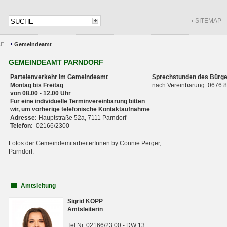
SITEMAP
CE
Gemeindeamt
GEMEINDEAMT PARNDORF
Parteienverkehr im Gemeindeamt
Sprechstunden des Bürge
Montag bis Freitag
nach Vereinbarung: 0676
von 08.00 - 12.00 Uhr
Für eine individuelle Terminvereinbarung bitten
wir, um vorherige telefonische Kontaktaufnahme
Adresse:
Hauptstraße 52a, 7111 Parndorf
Telefon:
02166/2300
Fotos der GemeindemitarbeiterInnen by Connie Perger,
Parndorf.
Amtsleitung
Sigrid KOPP
Amtsleiterin
Tel.Nr. 02166/23 00 - DW 13