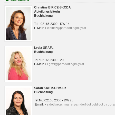
Christine BIRICZ-SKODA
Abteilungsleiterin
Buchhaltung
Tel.: 02166 2300 - DW 14
E-Mail:
c.biricz@parndorf.bgld.gv.at
Lydia GRAFL
Buchhaltung
Tel.: 02166 2300 - 20
E-Mail:
l.grafl@parndorf.bgld.gv.at
Sarah KRETSCHMAR
Buchhaltung
Tel:Nr.: 02166 2300 - DW 23
Email:
s dot kretschmar at parndorf dot bgld dot gv dot a