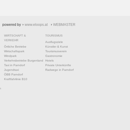
powered by
www.eloops.at
WEBMASTER
WIRTSCHAFT &
TOURISMUS
VERKEHR
Ausflugsziele
Örtliche Betriebe
Künstler & Kunst
Wirtschaftspark
Tourismusverein
Windpark
Gastronomie
Verkehrsbetriebe Burgenland
Hotels
Taxi in Parndorf
Private Unterkünfte
Jugendtaxi
Radwege in Parndorf
ÖBB Parndorf
Kraftfahrlinie B10
n