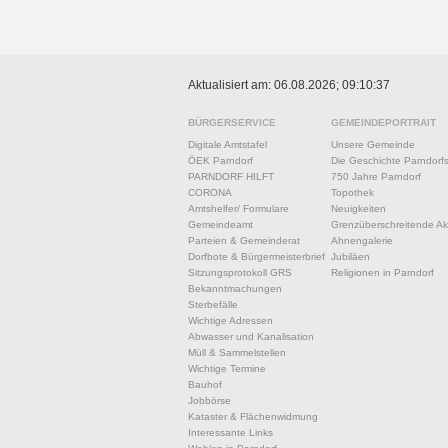
Aktualisiert am: 06.08.2026; 09:10:37
BÜRGERSERVICE
GEMEINDEPORTRAIT
Digitale Amtstafel
Unsere Gemeinde
ÖEK Parndorf
Die Geschichte Parndorf
PARNDORF HILFT
750 Jahre Parndorf
CORONA
Topothek
Amtshelfer/ Formulare
Neuigkeiten
Gemeindeamt
Grenzüberschreitende Akt
Parteien & Gemeinderat
Ahnengalerie
Dorfbote & Bürgermeisterbrief
Jubiläen
Sitzungsprotokoll GRS
Religionen in Parndorf
Bekanntmachungen
Sterbefälle
Wichtige Adressen
Abwasser und Kanalisation
Müll & Sammelstellen
Wichtige Termine
Bauhof
Jobbörse
Kataster & Flächenwidmung
Interessante Links