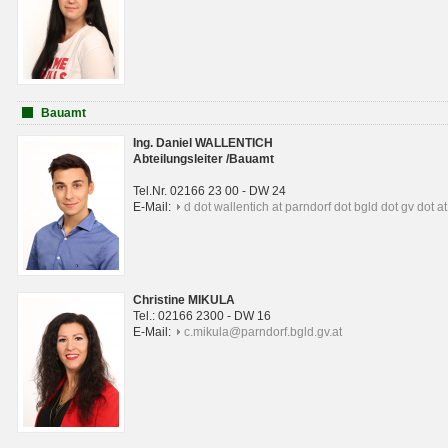
Bauamt
Ing. Daniel WALLENTICH
Abteilungsleiter /Bauamt
Tel.Nr. 02166 23 00 - DW 24
E-Mail:
d dot wallentich at parndorf dot bgld dot gv dot at
Christine MIKULA
Tel.: 02166 2300 - DW 16
E-Mail:
c.mikula@parndorf.bgld.gv.at