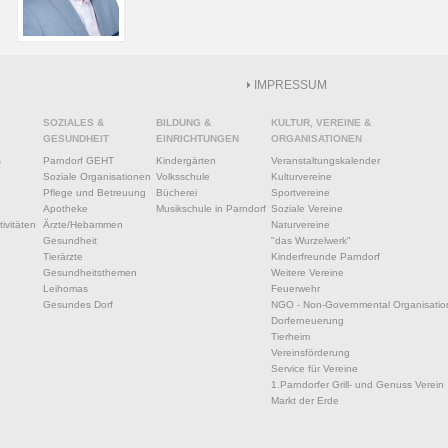
IMPRESSUM
SOZIALES &
BILDUNG &
KULTUR, VEREINE &
GESUNDHEIT
EINRICHTUNGEN
ORGANISATIONEN
s
Parndorf GEHT
Kindergärten
Veranstaltungskalender
Soziale Organisationen
Volksschule
Kulturvereine
Pflege und Betreuung
Bücherei
Sportvereine
Apotheke
Musikschule in Parndorf
Soziale Vereine
ivitäten
Ärzte/Hebammen
Naturvereine
Gesundheit
"das Wurzelwerk"
Tierärzte
Kinderfreunde Parndorf
Gesundheitsthemen
Weitere Vereine
Leihomas
Feuerwehr
Gesundes Dorf
NGO - Non-Governmental Organisatio
Dorferneuerung
Tierheim
Vereinsförderung
Service für Vereine
1.Parndorfer Grill- und Genuss Verein
Markt der Erde