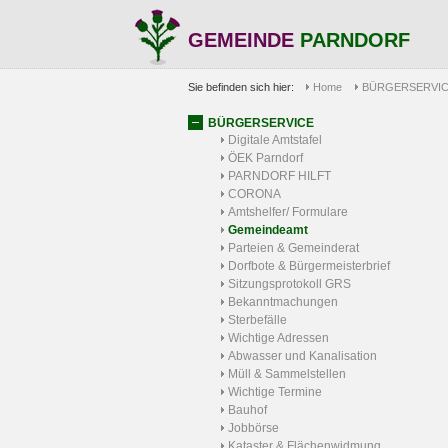
GEMEINDE
PARNDORF
Sie befinden sich hier:
Home
BÜRGERSERVI
BÜRGERSERVICE
Digitale Amtstafel
ÖEK Parndorf
PARNDORF HILFT
CORONA
Amtshelfer/ Formulare
Gemeindeamt
Parteien & Gemeinderat
Dorfbote & Bürgermeisterbrief
Sitzungsprotokoll GRS
Bekanntmachungen
Sterbefälle
Wichtige Adressen
Abwasser und Kanalisation
Müll & Sammelstellen
Wichtige Termine
Bauhof
Jobbörse
Kataster & Flächenwidmung