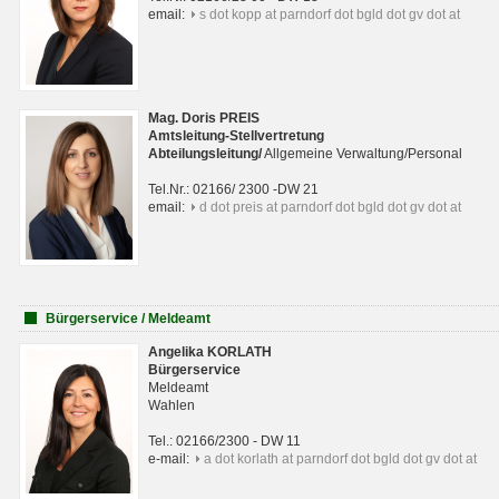
email:
s dot kopp at parndorf dot bgld dot gv dot at
Mag. Doris PREIS
Amtsleitung-Stellvertretung
Abteilungsleitun
g
/
Allgemeine Verwaltung/Personal
Tel.Nr.: 02166/ 2300 -DW 21
email:
d dot preis at parndorf dot bgld dot gv dot at
Bürgerservice / Meldeamt
Angelika KORLATH
Bürgerservice
Meldeamt
Wahlen
Tel.: 02166/2300 - DW 11
e-mail:
a dot korlath at parndorf dot bgld dot gv dot at