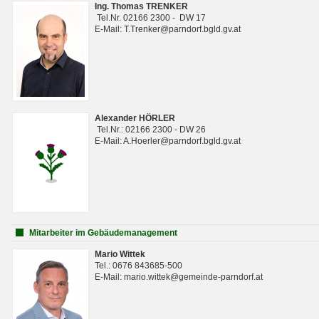
Ing. Thomas TRENKER
Tel.Nr. 02166 2300 - DW 17
E-Mail: T.Trenker@parndorf.bgld.gv.at
Alexander HÖRLER
Tel.Nr.: 02166 2300 - DW 26
E-Mail: A.Hoerler@parndorf.bgld.gv.at
Mitarbeiter im Gebäudemanagement
Mario Wittek
Tel.: 0676 843685-500
E-Mail: mario.wittek@gemeinde-parndorf.at