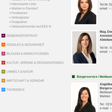
Interessante Links
Tel.Nr. 
Wahlen in Parndorf
email:
Fundwesen
Amtssignatur
Postpartner
Gebäudeinventar laut EED III
Mag. Do
GEMEINDEPORTRAIT
Amtsleit
Abteilun
SOZIALES & GESUNDHEIT
Tel.Nr.:
email:
BILDUNG & EINRICHTUNGEN
KULTUR, VEREINE & ORGANISATIONEN
UMWELT & NATUR
Bürgerservice / Meldea
WIRTSCHAFT & VERKEHR
Angelik
Bürgers
TOURISMUS
Meldeam
Wahlen
Tel.: 02
e-mail: