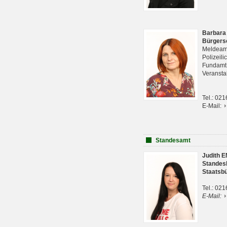
Barbara
Bürgers
Meldeam
Polizeil
Fundam
Veranst
Tel.: 02
E-Mail:
Standesamt
Judith 
Standes
Staatsb
Tel.: 02
E-Mail: