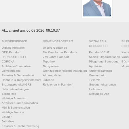
Aktualisiert am: 06.08.2026; 09:10:37
BÜRGERSERVICE
GEMEINDEPORTRAIT
SOZIALES &
BILD
GESUNDHEIT
EINR
Digitale Amtstafel
Unsere Gemeinde
ÖEK Parndorf
Die Geschichte Parndorfs
Parndorf GEHT
Kinde
PARNDORF HILFT
750 Jahre Parndorf
Soziale Organisationen
Volks
CORONA
Topothek
Pflege und Betreuung
Büche
Amtshelfer/ Formulare
Neuigkeiten
Apotheke
Musik
Gemeindeamt
Grenzüberschreitende Aktivitäten
Ärzte/Hebammen
Parteien & Gemeinderat
Ahnengalerie
Gesundheit
Dorfbote & Bürgermeisterbrief
Jubiläen
Tierärzte
Sitzungsprotokoll GRS
Religionen in Parndorf
Gesundheitsthemen
Bekanntmachungen
Leihomas
Sterbefälle
Gesundes Dorf
Wichtige Adressen
Abwasser und Kanalisation
Müll & Sammelstellen
Wichtige Termine
Bauhof
Jobbörse
Kataster & Flächenwidmung