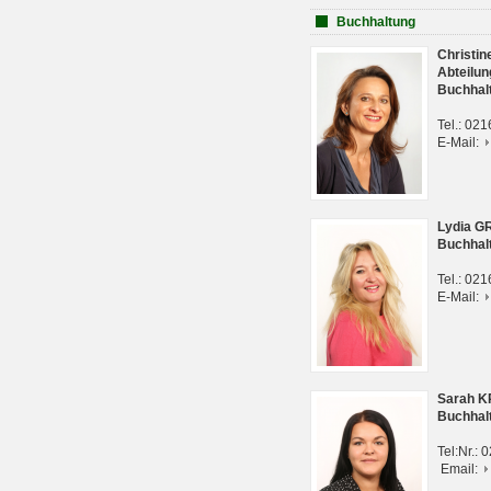
Buchhaltung
Christi
Abteilun
Buchhal
Tel.: 02
E-Mail:
Lydia G
Buchhal
Tel.: 02
E-Mail:
Sarah 
Buchhal
Tel:Nr.:
Email: