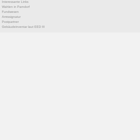
Interessante Links
Wahlen in Parndorf
Fundwesen
Amtssignatur
Postpartner
Gebäudeinventar laut EED III