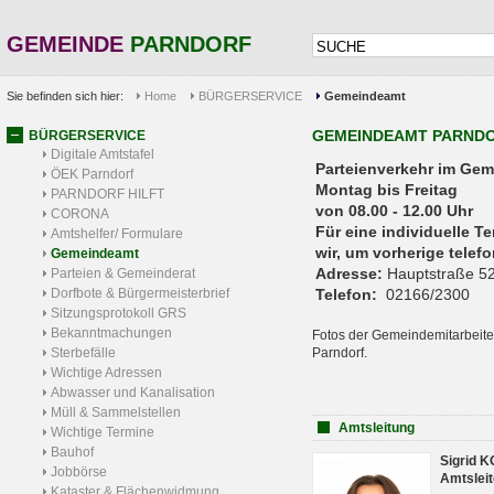
GEMEINDE
PARNDORF
Sie befinden sich hier:
Home
BÜRGERSERVICE
Gemeindeamt
GEMEINDEAMT PARND
BÜRGERSERVICE
Digitale Amtstafel
Parteienverkehr 
ÖEK Parndorf
Montag bis Freitag
PARNDORF HILFT
von 08.00 - 12.00 Uhr
CORONA
Für eine individuelle T
Amtshelfer/ Formulare
wir, um vorherige tele
Gemeindeamt
Adresse:
Hauptstraße 52
Parteien & Gemeinderat
Dorfbote & Bürgermeisterbrief
Telefon:
02166/2300
Sitzungsprotokoll GRS
Bekanntmachungen
Fotos der Gemeindemitarbeite
Sterbefälle
Parndorf.
Wichtige Adressen
Abwasser und Kanalisation
Müll & Sammelstellen
Amtsleitung
Wichtige Termine
Bauhof
Sigrid 
Jobbörse
Amtsleit
Kataster & Flächenwidmung