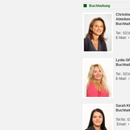
Buchhaltung
Christi
Abteilun
Buchhal
Tel.: 02
E-Mail:
Lydia G
Buchhal
Tel.: 02
E-Mail:
Sarah 
Buchhal
Tel:Nr.:
Email: