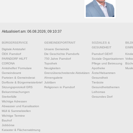
Aktualisiert am: 06.08.2026; 09:10:37
BÜRGERSERVICE
GEMEINDEPORTRAIT
SOZIALES &
BILD
GESUNDHEIT
EINR
Digitale Amtstafel
Unsere Gemeinde
ÖEK Parndorf
Die Geschichte Parndorfs
Parndorf GEHT
Kinde
PARNDORF HILFT
750 Jahre Parndorf
Soziale Organisationen
Volks
CORONA
Topothek
Pflege und Betreuung
Büche
Amtshelfer/ Formulare
Neuigkeiten
Apotheke
Musik
Gemeindeamt
Grenzüberschreitende Aktivitäten
Ärzte/Hebammen
Parteien & Gemeinderat
Ahnengalerie
Gesundheit
Dorfbote & Bürgermeisterbrief
Jubiläen
Tierärzte
Sitzungsprotokoll GRS
Religionen in Parndorf
Gesundheitsthemen
Bekanntmachungen
Leihomas
Sterbefälle
Gesundes Dorf
Wichtige Adressen
Abwasser und Kanalisation
Müll & Sammelstellen
Wichtige Termine
Bauhof
Jobbörse
Kataster & Flächenwidmung