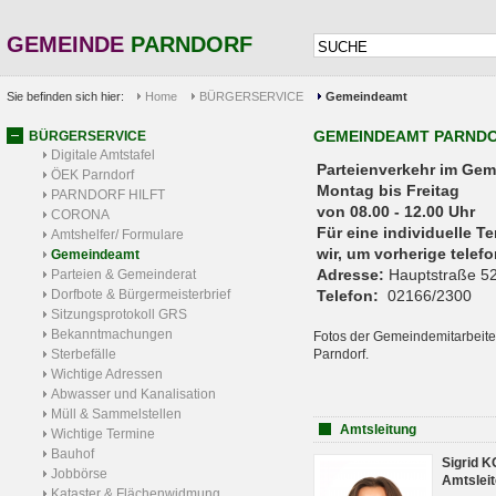
GEMEINDE
PARNDORF
Sie befinden sich hier:
Home
BÜRGERSERVICE
Gemeindeamt
GEMEINDEAMT PARND
BÜRGERSERVICE
Digitale Amtstafel
Parteienverkehr 
ÖEK Parndorf
Montag bis Freitag
PARNDORF HILFT
von 08.00 - 12.00 Uhr
CORONA
Für eine individuelle T
Amtshelfer/ Formulare
wir, um vorherige tele
Gemeindeamt
Adresse:
Hauptstraße 52
Parteien & Gemeinderat
Dorfbote & Bürgermeisterbrief
Telefon:
02166/2300
Sitzungsprotokoll GRS
Bekanntmachungen
Fotos der Gemeindemitarbeite
Sterbefälle
Parndorf.
Wichtige Adressen
Abwasser und Kanalisation
Müll & Sammelstellen
Amtsleitung
Wichtige Termine
Bauhof
Sigrid 
Jobbörse
Amtsleit
Kataster & Flächenwidmung