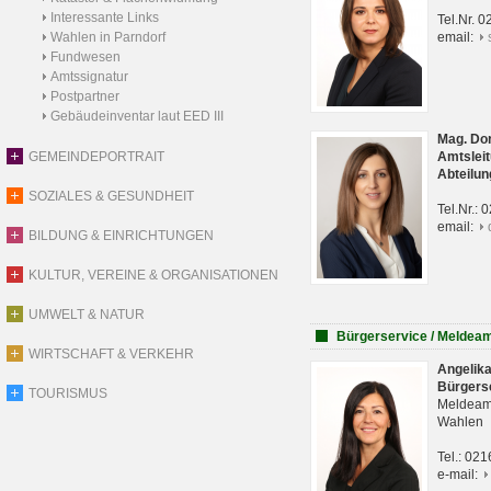
Interessante Links
Tel.Nr. 
Wahlen in Parndorf
email:
Fundwesen
Amtssignatur
Postpartner
Gebäudeinventar laut EED III
Mag. Do
GEMEINDEPORTRAIT
Amtsleit
Abteilun
SOZIALES & GESUNDHEIT
Tel.Nr.:
email:
BILDUNG & EINRICHTUNGEN
KULTUR, VEREINE & ORGANISATIONEN
UMWELT & NATUR
Bürgerservice / Meldea
WIRTSCHAFT & VERKEHR
Angelik
Bürgers
TOURISMUS
Meldeam
Wahlen
Tel.: 02
e-mail: