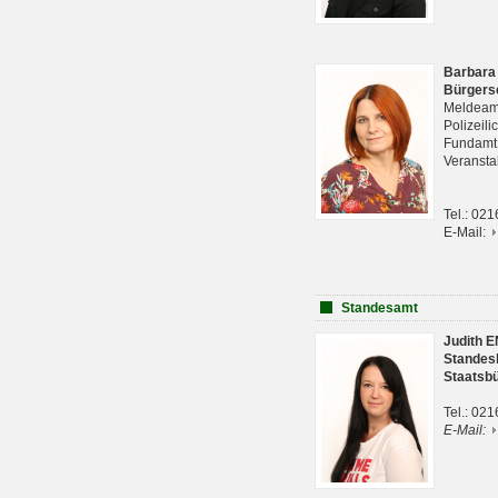
Barbara
Bürgers
Meldeam
Polizeil
Fundam
Veranst
Tel.: 02
E-Mail:
Standesamt
Judith 
Standes
Staatsb
Tel.: 02
E-Mail: