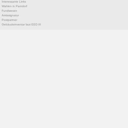
Interessante Links
Wahlen in Parndorf
Fundwesen
Amtssignatur
Postpartner
Gebäudeinventar laut EED III