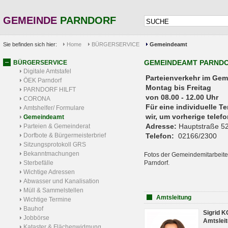
GEMEINDE
PARNDORF
Sie befinden sich hier:
Home
BÜRGERSERVICE
Gemeindeamt
GEMEINDEAMT PARND
BÜRGERSERVICE
Digitale Amtstafel
Parteienverkehr 
ÖEK Parndorf
Montag bis Freitag
PARNDORF HILFT
von 08.00 - 12.00 Uhr
CORONA
Für eine individuelle T
Amtshelfer/ Formulare
wir, um vorherige tele
Gemeindeamt
Adresse:
Hauptstraße 52
Parteien & Gemeinderat
Dorfbote & Bürgermeisterbrief
Telefon:
02166/2300
Sitzungsprotokoll GRS
Bekanntmachungen
Fotos der Gemeindemitarbeite
Sterbefälle
Parndorf.
Wichtige Adressen
Abwasser und Kanalisation
Müll & Sammelstellen
Amtsleitung
Wichtige Termine
Bauhof
Sigrid 
Jobbörse
Amtsleit
Kataster & Flächenwidmung