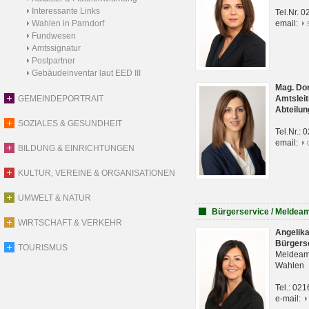
Interessante Links
Tel.Nr. 
Wahlen in Parndorf
email:
Fundwesen
Amtssignatur
Postpartner
Gebäudeinventar laut EED III
Mag. Do
GEMEINDEPORTRAIT
Amtsleit
Abteilun
SOZIALES & GESUNDHEIT
Tel.Nr.:
email:
BILDUNG & EINRICHTUNGEN
KULTUR, VEREINE & ORGANISATIONEN
UMWELT & NATUR
Bürgerservice / Meldea
WIRTSCHAFT & VERKEHR
Angelik
Bürgers
TOURISMUS
Meldeam
Wahlen
Tel.: 02
e-mail: