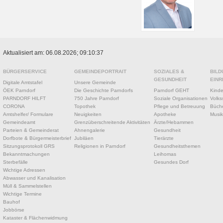
Aktualisiert am: 06.08.2026; 09:10:37
BÜRGERSERVICE
GEMEINDEPORTRAIT
SOZIALES &
BILD
GESUNDHEIT
EINR
Digitale Amtstafel
Unsere Gemeinde
ÖEK Parndorf
Die Geschichte Parndorfs
Parndorf GEHT
Kinde
PARNDORF HILFT
750 Jahre Parndorf
Soziale Organisationen
Volks
CORONA
Topothek
Pflege und Betreuung
Büche
Amtshelfer/ Formulare
Neuigkeiten
Apotheke
Musik
Gemeindeamt
Grenzüberschreitende Aktivitäten
Ärzte/Hebammen
Parteien & Gemeinderat
Ahnengalerie
Gesundheit
Dorfbote & Bürgermeisterbrief
Jubiläen
Tierärzte
Sitzungsprotokoll GRS
Religionen in Parndorf
Gesundheitsthemen
Bekanntmachungen
Leihomas
Sterbefälle
Gesundes Dorf
Wichtige Adressen
Abwasser und Kanalisation
Müll & Sammelstellen
Wichtige Termine
Bauhof
Jobbörse
Kataster & Flächenwidmung