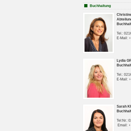
Buchhaltung
Christi
Abteilun
Buchhal
Tel.: 02
E-Mail:
Lydia G
Buchhal
Tel.: 02
E-Mail:
Sarah 
Buchhal
Tel:Nr.:
Email: