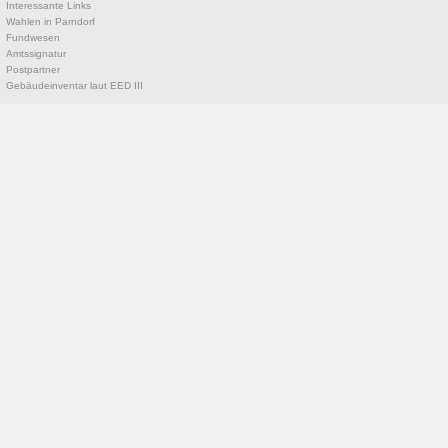
Interessante Links
Wahlen in Parndorf
Fundwesen
Amtssignatur
Postpartner
Gebäudeinventar laut EED III