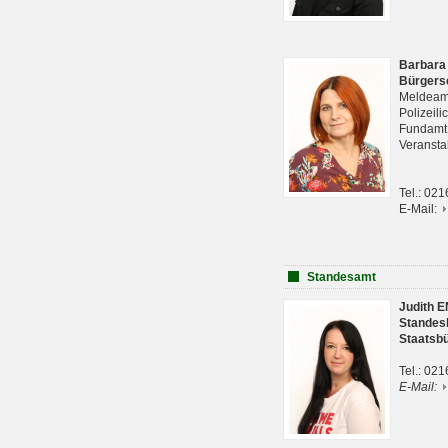
Barbara
Bürgers
Meldeam
Polizeil
Fundam
Veranst
Tel.: 02
E-Mail:
Standesamt
Judith 
Standes
Staatsb
Tel.: 02
E-Mail: