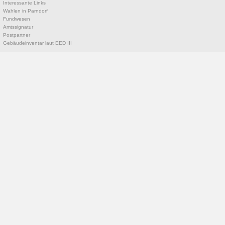
Interessante Links
Wahlen in Parndorf
Fundwesen
Amtssignatur
Postpartner
Gebäudeinventar laut EED III