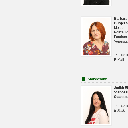
Barbara
Bürgers
Meldeam
Polizeil
Fundam
Veranst
Tel.: 02
E-Mail:
Standesamt
Judith 
Standes
Staatsb
Tel.: 02
E-Mail: