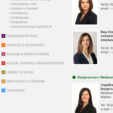
Interessante Links
Tel.Nr. 
Wahlen in Parndorf
email:
Fundwesen
Amtssignatur
Postpartner
Gebäudeinventar laut EED III
Mag. Do
GEMEINDEPORTRAIT
Amtsleit
Abteilun
SOZIALES & GESUNDHEIT
Tel.Nr.:
email:
BILDUNG & EINRICHTUNGEN
KULTUR, VEREINE & ORGANISATIONEN
UMWELT & NATUR
Bürgerservice / Meldea
WIRTSCHAFT & VERKEHR
Angelik
Bürgers
TOURISMUS
Meldeam
Wahlen
Tel.: 02
e-mail: