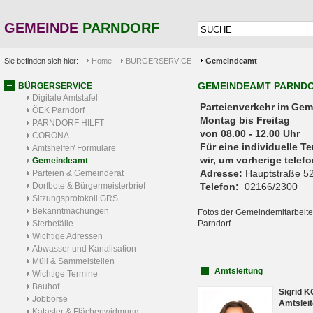
GEMEINDE
PARNDORF
Sie befinden sich hier:
Home
BÜRGERSERVICE
Gemeindeamt
GEMEINDEAMT PARND
BÜRGERSERVICE
Digitale Amtstafel
Parteienverkehr 
ÖEK Parndorf
Montag bis Freitag
PARNDORF HILFT
von 08.00 - 12.00 Uhr
CORONA
Für eine individuelle T
Amtshelfer/ Formulare
wir, um vorherige tele
Gemeindeamt
Adresse:
Hauptstraße 52
Parteien & Gemeinderat
Dorfbote & Bürgermeisterbrief
Telefon:
02166/2300
Sitzungsprotokoll GRS
Bekanntmachungen
Fotos der Gemeindemitarbeite
Sterbefälle
Parndorf.
Wichtige Adressen
Abwasser und Kanalisation
Müll & Sammelstellen
Amtsleitung
Wichtige Termine
Bauhof
Sigrid 
Jobbörse
Amtsleit
Kataster & Flächenwidmung