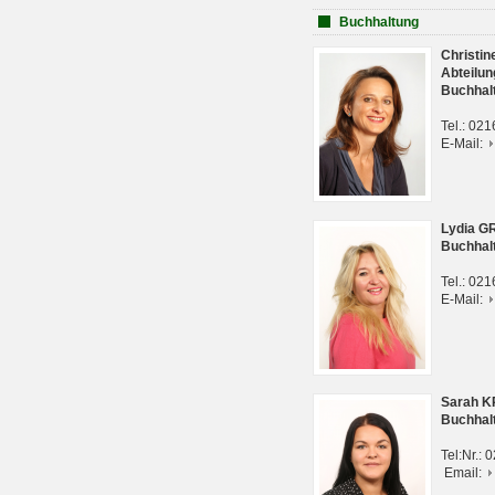
Buchhaltung
Christi
Abteilun
Buchhal
Tel.: 02
E-Mail:
Lydia G
Buchhal
Tel.: 02
E-Mail:
Sarah 
Buchhal
Tel:Nr.:
Email: