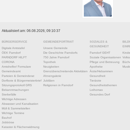
Aktualisiert am: 06.08.2026; 09:10:37
BÜRGERSERVICE
GEMEINDEPORTRAIT
SOZIALES &
BILD
GESUNDHEIT
EINR
Digitale Amtstafel
Unsere Gemeinde
ÖEK Parndorf
Die Geschichte Parndorfs
Parndorf GEHT
Kinde
PARNDORF HILFT
750 Jahre Parndorf
Soziale Organisationen
Volks
CORONA
Topothek
Pflege und Betreuung
Büche
Amtshelfer/ Formulare
Neuigkeiten
Apotheke
Musik
Gemeindeamt
Grenzüberschreitende Aktivitäten
Ärzte/Hebammen
Parteien & Gemeinderat
Ahnengalerie
Gesundheit
Dorfbote & Bürgermeisterbrief
Jubiläen
Tierärzte
Sitzungsprotokoll GRS
Religionen in Parndorf
Gesundheitsthemen
Bekanntmachungen
Leihomas
Sterbefälle
Gesundes Dorf
Wichtige Adressen
Abwasser und Kanalisation
Müll & Sammelstellen
Wichtige Termine
Bauhof
Jobbörse
Kataster & Flächenwidmung