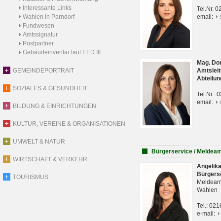
Interessante Links
Tel.Nr. 
Wahlen in Parndorf
email:
Fundwesen
Amtssignatur
Postpartner
Gebäudeinventar laut EED III
Mag. Do
GEMEINDEPORTRAIT
Amtsleit
Abteilun
SOZIALES & GESUNDHEIT
Tel.Nr.:
email:
BILDUNG & EINRICHTUNGEN
KULTUR, VEREINE & ORGANISATIONEN
UMWELT & NATUR
Bürgerservice / Meldea
WIRTSCHAFT & VERKEHR
Angelik
Bürgers
TOURISMUS
Meldeam
Wahlen
Tel.: 02
e-mail: