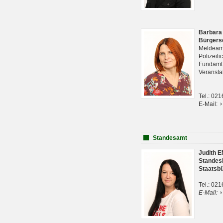
Barbara
Bürgers
Meldeam
Polizeil
Fundam
Veranst
Tel.: 02
E-Mail:
Standesamt
Judith 
Standes
Staatsb
Tel.: 02
E-Mail: