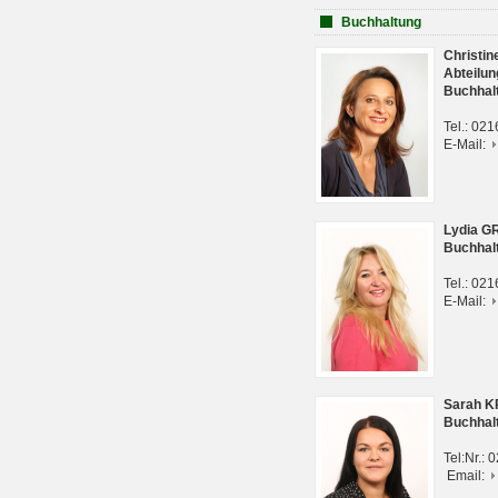
Buchhaltung
Christi
Abteilun
Buchhal
Tel.: 02
E-Mail:
Lydia G
Buchhal
Tel.: 02
E-Mail:
Sarah 
Buchhal
Tel:Nr.:
Email: