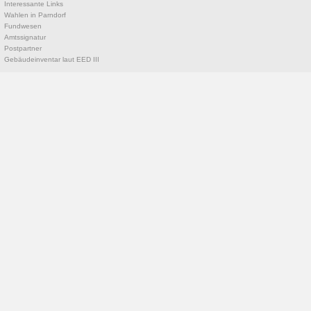
Interessante Links
Wahlen in Parndorf
Fundwesen
Amtssignatur
Postpartner
Gebäudeinventar laut EED III