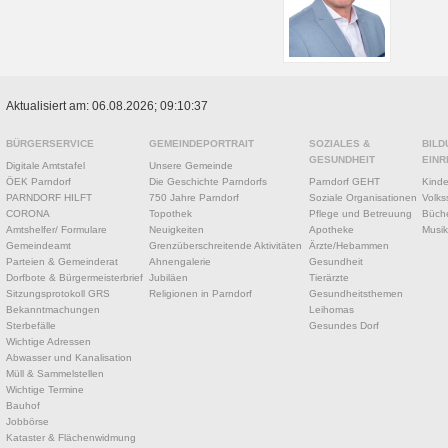
Aktualisiert am: 06.08.2026; 09:10:37
BÜRGERSERVICE
GEMEINDEPORTRAIT
SOZIALES &
BILD
GESUNDHEIT
EINR
Digitale Amtstafel
Unsere Gemeinde
ÖEK Parndorf
Die Geschichte Parndorfs
Parndorf GEHT
Kinde
PARNDORF HILFT
750 Jahre Parndorf
Soziale Organisationen
Volks
CORONA
Topothek
Pflege und Betreuung
Büche
Amtshelfer/ Formulare
Neuigkeiten
Apotheke
Musik
Gemeindeamt
Grenzüberschreitende Aktivitäten
Ärzte/Hebammen
Parteien & Gemeinderat
Ahnengalerie
Gesundheit
Dorfbote & Bürgermeisterbrief
Jubiläen
Tierärzte
Sitzungsprotokoll GRS
Religionen in Parndorf
Gesundheitsthemen
Bekanntmachungen
Leihomas
Sterbefälle
Gesundes Dorf
Wichtige Adressen
Abwasser und Kanalisation
Müll & Sammelstellen
Wichtige Termine
Bauhof
Jobbörse
Kataster & Flächenwidmung