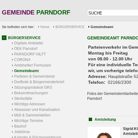
GEMEINDE
PARNDORF
Sie befinden sich hier:
Home
BÜRGERSERVICE
Gemeindeamt
GEMEINDEAMT PARND
BÜRGERSERVICE
Digitale Amtstafel
Parteienverkehr 
ÖEK Parndorf
Montag bis Freitag
PARNDORF HILFT
von 08.00 - 12.00 Uhr
CORONA
Für eine individuelle T
Amtshelfer/ Formulare
wir, um vorherige tele
Gemeindeamt
Adresse:
Hauptstraße 52
Parteien & Gemeinderat
Dorfbote & Bürgermeisterbrief
Telefon:
02166/2300
Sitzungsprotokoll GRS
Bekanntmachungen
Fotos der Gemeindemitarbeite
Sterbefälle
Parndorf.
Wichtige Adressen
Abwasser und Kanalisation
Müll & Sammelstellen
Amtsleitung
Wichtige Termine
Bauhof
Sigrid 
Jobbörse
Amtsleit
Kataster & Flächenwidmung