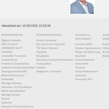
Aktualisiert am: 10.08.2026; 10:28:36
BÜRGERSERVICE
GEMEINDEPORTRAIT
SOZIALES &
BILD
GESUNDHEIT
EINR
Digitale Amtstafel
Unsere Gemeinde
ÖEK Parndorf
Die Geschichte Parndorfs
Parndorf GEHT
Kinde
PARNDORF HILFT
750 Jahre Parndorf
Soziale Organisationen
Volks
CORONA
Topothek
Pflege und Betreuung
Büche
Amtshelfer/ Formulare
Neuigkeiten
Apotheke
Musik
Gemeindeamt
Grenzüberschreitende Aktivitäten
Ärzte/Hebammen
Parteien & Gemeinderat
Ahnengalerie
Gesundheit
Dorfbote & Bürgermeisterbrief
Jubiläen
Tierärzte
Sitzungsprotokoll GRS
Religionen in Parndorf
Gesundheitsthemen
Bekanntmachungen
Leihomas
Sterbefälle
Gesundes Dorf
Wichtige Adressen
Abwasser und Kanalisation
Müll & Sammelstellen
Wichtige Termine
Bauhof
Jobbörse
Kataster & Flächenwidmung