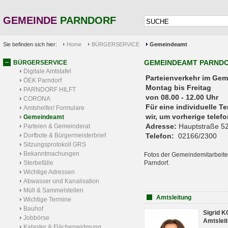
GEMEINDE
PARNDORF
Sie befinden sich hier:
Home
BÜRGERSERVICE
Gemeindeamt
GEMEINDEAMT PARND
BÜRGERSERVICE
Digitale Amtstafel
Parteienverkehr 
ÖEK Parndorf
Montag bis Freitag
PARNDORF HILFT
von 08.00 - 12.00 Uhr
CORONA
Für eine individuelle T
Amtshelfer/ Formulare
wir, um vorherige tele
Gemeindeamt
Adresse:
Hauptstraße 52
Parteien & Gemeinderat
Dorfbote & Bürgermeisterbrief
Telefon:
02166/2300
Sitzungsprotokoll GRS
Bekanntmachungen
Fotos der Gemeindemitarbeite
Sterbefälle
Parndorf.
Wichtige Adressen
Abwasser und Kanalisation
Müll & Sammelstellen
Amtsleitung
Wichtige Termine
Bauhof
Sigrid 
Jobbörse
Amtsleit
Kataster & Flächenwidmung