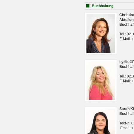
Buchhaltung
Christi
Abteilun
Buchhal
Tel.: 02
E-Mail:
Lydia G
Buchhal
Tel.: 02
E-Mail:
Sarah 
Buchhal
Tel:Nr.:
Email: