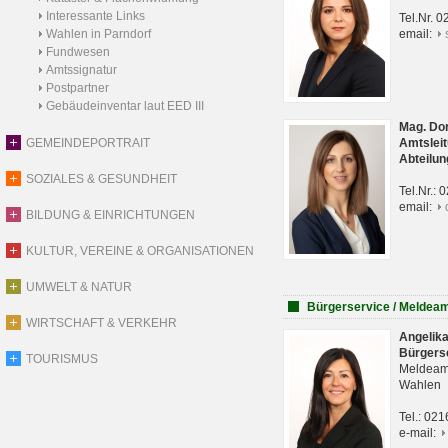
Interessante Links
Tel.Nr. 
Wahlen in Parndorf
email:
Fundwesen
Amtssignatur
Postpartner
Gebäudeinventar laut EED III
Mag. Do
GEMEINDEPORTRAIT
Amtsleit
Abteilun
SOZIALES & GESUNDHEIT
Tel.Nr.:
email:
BILDUNG & EINRICHTUNGEN
KULTUR, VEREINE & ORGANISATIONEN
UMWELT & NATUR
Bürgerservice / Meldea
WIRTSCHAFT & VERKEHR
Angelik
Bürgers
TOURISMUS
Meldeam
Wahlen
Tel.: 02
e-mail: