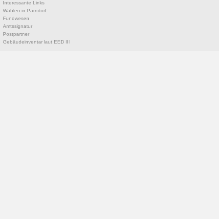
Interessante Links
Wahlen in Parndorf
Fundwesen
Amtssignatur
Postpartner
Gebäudeinventar laut EED III