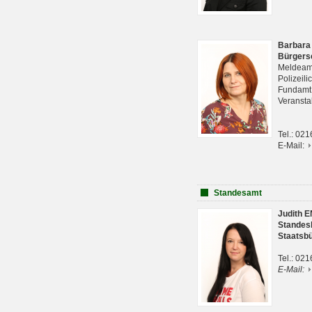
Barbara
Bürgers
Meldeam
Polizeil
Fundam
Veranst
Tel.: 02
E-Mail:
Standesamt
Judith 
Standes
Staatsb
Tel.: 02
E-Mail: