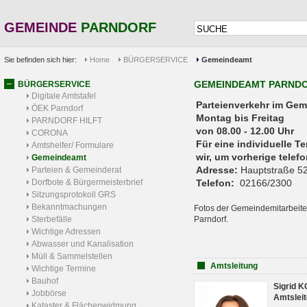
GEMEINDE
PARNDORF
Sie befinden sich hier:
Home
BÜRGERSERVICE
Gemeindeamt
GEMEINDEAMT PARND
BÜRGERSERVICE
Digitale Amtstafel
Parteienverkehr 
ÖEK Parndorf
Montag bis Freitag
PARNDORF HILFT
von 08.00 - 12.00 Uhr
CORONA
Für eine individuelle T
Amtshelfer/ Formulare
wir, um vorherige tele
Gemeindeamt
Adresse:
Hauptstraße 52
Parteien & Gemeinderat
Dorfbote & Bürgermeisterbrief
Telefon:
02166/2300
Sitzungsprotokoll GRS
Bekanntmachungen
Fotos der Gemeindemitarbeite
Sterbefälle
Parndorf.
Wichtige Adressen
Abwasser und Kanalisation
Müll & Sammelstellen
Amtsleitung
Wichtige Termine
Bauhof
Sigrid 
Jobbörse
Amtsleit
Kataster & Flächenwidmung