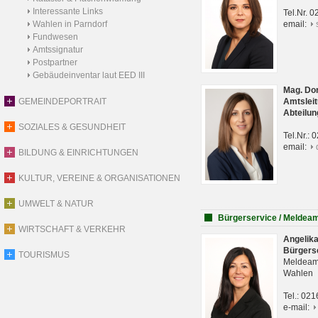
Interessante Links
Tel.Nr. 
Wahlen in Parndorf
email:
Fundwesen
Amtssignatur
Postpartner
Gebäudeinventar laut EED III
Mag. Do
GEMEINDEPORTRAIT
Amtsleit
Abteilun
SOZIALES & GESUNDHEIT
Tel.Nr.:
email:
BILDUNG & EINRICHTUNGEN
KULTUR, VEREINE & ORGANISATIONEN
UMWELT & NATUR
Bürgerservice / Meldea
WIRTSCHAFT & VERKEHR
Angelik
Bürgers
TOURISMUS
Meldeam
Wahlen
Tel.: 02
e-mail: