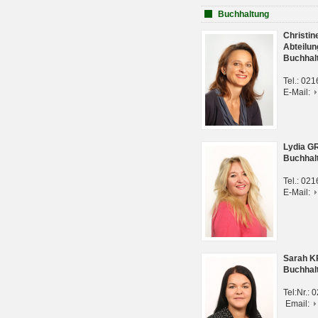
Buchhaltung
Christi
Abteilun
Buchhal
Tel.: 02
E-Mail:
Lydia G
Buchhal
Tel.: 02
E-Mail:
Sarah 
Buchhal
Tel:Nr.:
Email: