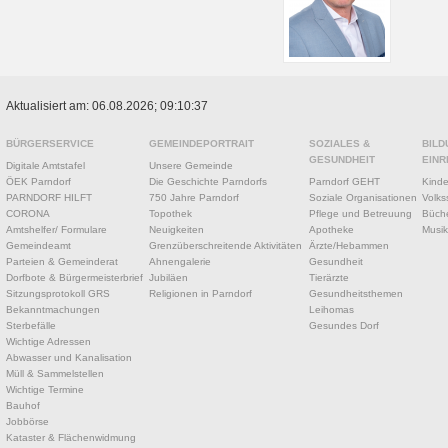
Aktualisiert am: 06.08.2026; 09:10:37
BÜRGERSERVICE
GEMEINDEPORTRAIT
SOZIALES &
BILD
GESUNDHEIT
EINR
Digitale Amtstafel
Unsere Gemeinde
ÖEK Parndorf
Die Geschichte Parndorfs
Parndorf GEHT
Kinde
PARNDORF HILFT
750 Jahre Parndorf
Soziale Organisationen
Volks
CORONA
Topothek
Pflege und Betreuung
Büche
Amtshelfer/ Formulare
Neuigkeiten
Apotheke
Musik
Gemeindeamt
Grenzüberschreitende Aktivitäten
Ärzte/Hebammen
Parteien & Gemeinderat
Ahnengalerie
Gesundheit
Dorfbote & Bürgermeisterbrief
Jubiläen
Tierärzte
Sitzungsprotokoll GRS
Religionen in Parndorf
Gesundheitsthemen
Bekanntmachungen
Leihomas
Sterbefälle
Gesundes Dorf
Wichtige Adressen
Abwasser und Kanalisation
Müll & Sammelstellen
Wichtige Termine
Bauhof
Jobbörse
Kataster & Flächenwidmung