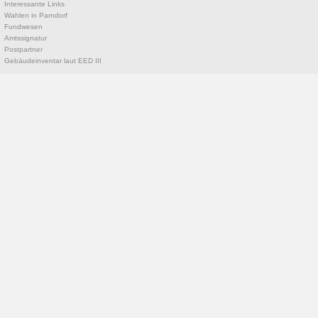
Interessante Links
Wahlen in Parndorf
Fundwesen
Amtssignatur
Postpartner
Gebäudeinventar laut EED III