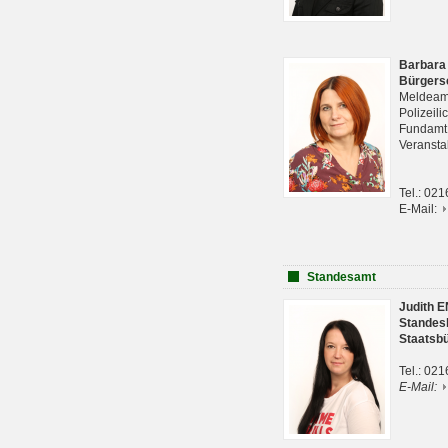
Barbara
Bürgers
Meldeam
Polizeil
Fundam
Veranst
Tel.: 02
E-Mail:
Standesamt
Judith 
Standes
Staatsb
Tel.: 02
E-Mail: