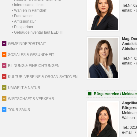
Interessante Links
Tel.Nr. 
Wahlen in Parndorf
email:
Fundwesen
Amtssignatur
Postpartner
Gebäudeinventar laut EED III
Mag. Do
GEMEINDEPORTRAIT
Amtsleit
Abteilun
SOZIALES & GESUNDHEIT
Tel.Nr.:
email:
BILDUNG & EINRICHTUNGEN
KULTUR, VEREINE & ORGANISATIONEN
UMWELT & NATUR
Bürgerservice / Meldea
WIRTSCHAFT & VERKEHR
Angelik
Bürgers
TOURISMUS
Meldeam
Wahlen
Tel.: 02
e-mail: