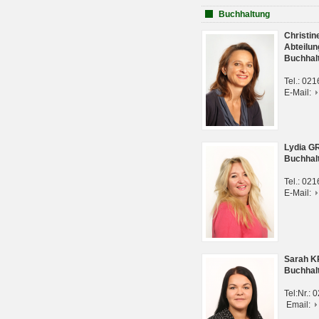
Buchhaltung
Christi
Abteilun
Buchhal
Tel.: 02
E-Mail:
Lydia G
Buchhal
Tel.: 02
E-Mail:
Sarah 
Buchhal
Tel:Nr.:
Email: