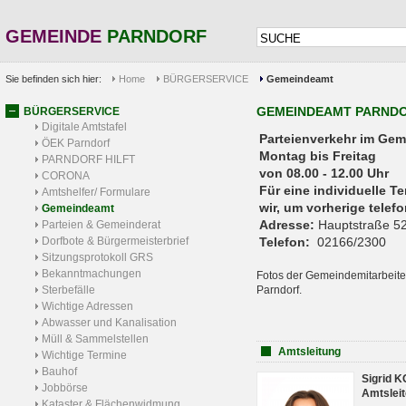
GEMEINDE
PARNDORF
Sie befinden sich hier:
Home
BÜRGERSERVICE
Gemeindeamt
GEMEINDEAMT PARND
BÜRGERSERVICE
Digitale Amtstafel
Parteienverkehr 
ÖEK Parndorf
Montag bis Freitag
PARNDORF HILFT
von 08.00 - 12.00 Uhr
CORONA
Für eine individuelle T
Amtshelfer/ Formulare
wir, um vorherige tele
Gemeindeamt
Adresse:
Hauptstraße 52
Parteien & Gemeinderat
Dorfbote & Bürgermeisterbrief
Telefon:
02166/2300
Sitzungsprotokoll GRS
Bekanntmachungen
Fotos der Gemeindemitarbeite
Sterbefälle
Parndorf.
Wichtige Adressen
Abwasser und Kanalisation
Müll & Sammelstellen
Amtsleitung
Wichtige Termine
Bauhof
Sigrid 
Jobbörse
Amtsleit
Kataster & Flächenwidmung