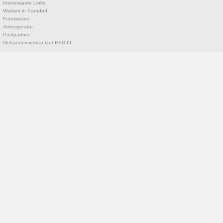
Interessante Links
Wahlen in Parndorf
Fundwesen
Amtssignatur
Postpartner
Gebäudeinventar laut EED III