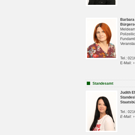
Barbara
Bürgers
Meldeam
Polizeil
Fundam
Veranst
Tel.: 02
E-Mail:
Standesamt
Judith 
Standes
Staatsb
Tel.: 02
E-Mail: