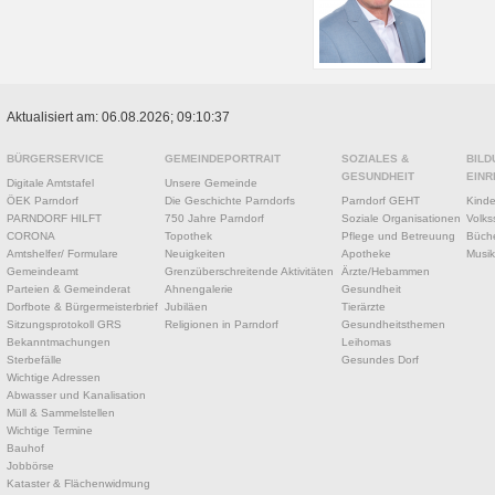
Aktualisiert am: 06.08.2026; 09:10:37
BÜRGERSERVICE
GEMEINDEPORTRAIT
SOZIALES &
BILD
GESUNDHEIT
EINR
Digitale Amtstafel
Unsere Gemeinde
ÖEK Parndorf
Die Geschichte Parndorfs
Parndorf GEHT
Kinde
PARNDORF HILFT
750 Jahre Parndorf
Soziale Organisationen
Volks
CORONA
Topothek
Pflege und Betreuung
Büche
Amtshelfer/ Formulare
Neuigkeiten
Apotheke
Musik
Gemeindeamt
Grenzüberschreitende Aktivitäten
Ärzte/Hebammen
Parteien & Gemeinderat
Ahnengalerie
Gesundheit
Dorfbote & Bürgermeisterbrief
Jubiläen
Tierärzte
Sitzungsprotokoll GRS
Religionen in Parndorf
Gesundheitsthemen
Bekanntmachungen
Leihomas
Sterbefälle
Gesundes Dorf
Wichtige Adressen
Abwasser und Kanalisation
Müll & Sammelstellen
Wichtige Termine
Bauhof
Jobbörse
Kataster & Flächenwidmung