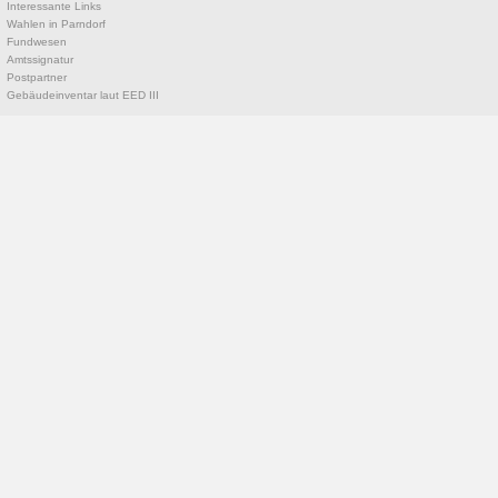
Interessante Links
Wahlen in Parndorf
Fundwesen
Amtssignatur
Postpartner
Gebäudeinventar laut EED III