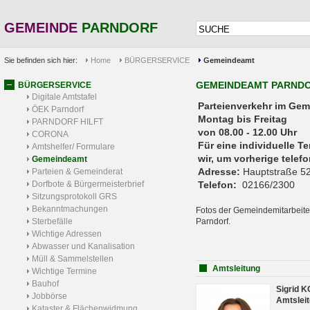
GEMEINDE
PARNDORF
Sie befinden sich hier:
Home
BÜRGERSERVICE
Gemeindeamt
GEMEINDEAMT PARND
BÜRGERSERVICE
Digitale Amtstafel
Parteienverkehr 
ÖEK Parndorf
Montag bis Freitag
PARNDORF HILFT
von 08.00 - 12.00 Uhr
CORONA
Für eine individuelle T
Amtshelfer/ Formulare
wir, um vorherige tele
Gemeindeamt
Adresse:
Hauptstraße 52
Parteien & Gemeinderat
Dorfbote & Bürgermeisterbrief
Telefon:
02166/2300
Sitzungsprotokoll GRS
Bekanntmachungen
Fotos der Gemeindemitarbeite
Sterbefälle
Parndorf.
Wichtige Adressen
Abwasser und Kanalisation
Müll & Sammelstellen
Amtsleitung
Wichtige Termine
Bauhof
Sigrid 
Jobbörse
Amtsleit
Kataster & Flächenwidmung