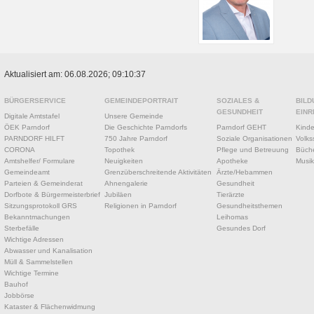
Aktualisiert am: 06.08.2026; 09:10:37
BÜRGERSERVICE
GEMEINDEPORTRAIT
SOZIALES &
BILD
GESUNDHEIT
EINR
Digitale Amtstafel
Unsere Gemeinde
ÖEK Parndorf
Die Geschichte Parndorfs
Parndorf GEHT
Kinde
PARNDORF HILFT
750 Jahre Parndorf
Soziale Organisationen
Volks
CORONA
Topothek
Pflege und Betreuung
Büche
Amtshelfer/ Formulare
Neuigkeiten
Apotheke
Musik
Gemeindeamt
Grenzüberschreitende Aktivitäten
Ärzte/Hebammen
Parteien & Gemeinderat
Ahnengalerie
Gesundheit
Dorfbote & Bürgermeisterbrief
Jubiläen
Tierärzte
Sitzungsprotokoll GRS
Religionen in Parndorf
Gesundheitsthemen
Bekanntmachungen
Leihomas
Sterbefälle
Gesundes Dorf
Wichtige Adressen
Abwasser und Kanalisation
Müll & Sammelstellen
Wichtige Termine
Bauhof
Jobbörse
Kataster & Flächenwidmung