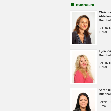
Buchhaltung
Christi
Abteilun
Buchhal
Tel.: 02
E-Mail:
Lydia G
Buchhal
Tel.: 02
E-Mail:
Sarah 
Buchhal
Tel:Nr.:
Email: