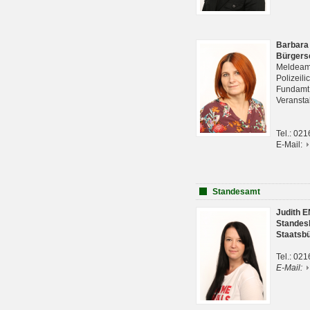
Barbara
Bürgers
Meldeam
Polizeil
Fundam
Veranst
Tel.: 02
E-Mail:
Standesamt
Judith 
Standes
Staatsb
Tel.: 02
E-Mail: