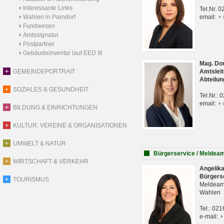
Interessante Links
Tel.Nr. 
Wahlen in Parndorf
email:
Fundwesen
Amtssignatur
Postpartner
Gebäudeinventar laut EED III
Mag. Do
GEMEINDEPORTRAIT
Amtsleit
Abteilun
SOZIALES & GESUNDHEIT
Tel.Nr.:
email:
BILDUNG & EINRICHTUNGEN
KULTUR, VEREINE & ORGANISATIONEN
UMWELT & NATUR
Bürgerservice / Meldea
WIRTSCHAFT & VERKEHR
Angelik
Bürgers
TOURISMUS
Meldeam
Wahlen
Tel.: 02
e-mail: