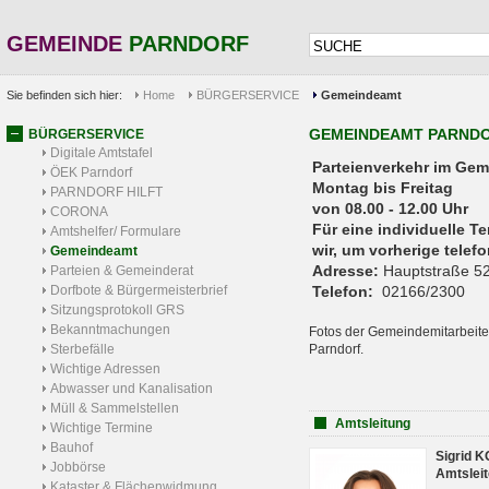
GEMEINDE
PARNDORF
Sie befinden sich hier:
Home
BÜRGERSERVICE
Gemeindeamt
GEMEINDEAMT PARND
BÜRGERSERVICE
Digitale Amtstafel
Parteienverkehr 
ÖEK Parndorf
Montag bis Freitag
PARNDORF HILFT
von 08.00 - 12.00 Uhr
CORONA
Für eine individuelle T
Amtshelfer/ Formulare
wir, um vorherige tele
Gemeindeamt
Adresse:
Hauptstraße 52
Parteien & Gemeinderat
Dorfbote & Bürgermeisterbrief
Telefon:
02166/2300
Sitzungsprotokoll GRS
Bekanntmachungen
Fotos der Gemeindemitarbeite
Sterbefälle
Parndorf.
Wichtige Adressen
Abwasser und Kanalisation
Müll & Sammelstellen
Amtsleitung
Wichtige Termine
Bauhof
Sigrid 
Jobbörse
Amtsleit
Kataster & Flächenwidmung