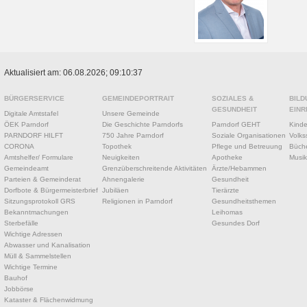
Aktualisiert am: 06.08.2026; 09:10:37
BÜRGERSERVICE
GEMEINDEPORTRAIT
SOZIALES &
BILD
GESUNDHEIT
EINR
Digitale Amtstafel
Unsere Gemeinde
ÖEK Parndorf
Die Geschichte Parndorfs
Parndorf GEHT
Kinde
PARNDORF HILFT
750 Jahre Parndorf
Soziale Organisationen
Volks
CORONA
Topothek
Pflege und Betreuung
Büche
Amtshelfer/ Formulare
Neuigkeiten
Apotheke
Musik
Gemeindeamt
Grenzüberschreitende Aktivitäten
Ärzte/Hebammen
Parteien & Gemeinderat
Ahnengalerie
Gesundheit
Dorfbote & Bürgermeisterbrief
Jubiläen
Tierärzte
Sitzungsprotokoll GRS
Religionen in Parndorf
Gesundheitsthemen
Bekanntmachungen
Leihomas
Sterbefälle
Gesundes Dorf
Wichtige Adressen
Abwasser und Kanalisation
Müll & Sammelstellen
Wichtige Termine
Bauhof
Jobbörse
Kataster & Flächenwidmung