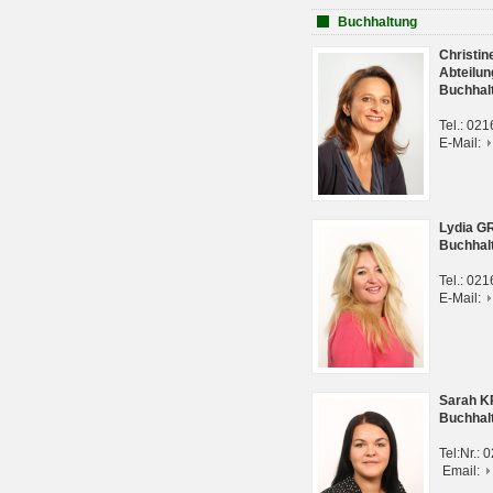
Buchhaltung
Christi
Abteilun
Buchhal
Tel.: 02
E-Mail:
Lydia G
Buchhal
Tel.: 02
E-Mail:
Sarah 
Buchhal
Tel:Nr.:
Email: