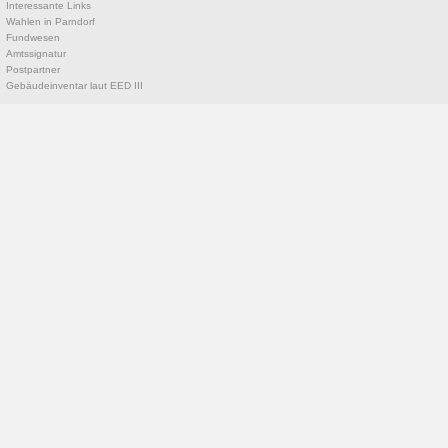
Interessante Links
Wahlen in Parndorf
Fundwesen
Amtssignatur
Postpartner
Gebäudeinventar laut EED III