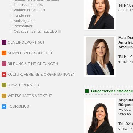
Interessante Links
Tel.Nr. 
Wahlen in Parndorf
email:
Fundwesen
Amtssignatur
Postpartner
Gebäudeinventar laut EED III
Mag. Do
GEMEINDEPORTRAIT
Amtsleit
Abteilun
SOZIALES & GESUNDHEIT
Tel.Nr.:
email:
BILDUNG & EINRICHTUNGEN
KULTUR, VEREINE & ORGANISATIONEN
UMWELT & NATUR
Bürgerservice / Meldea
WIRTSCHAFT & VERKEHR
Angelik
Bürgers
TOURISMUS
Meldeam
Wahlen
Tel.: 02
e-mail: