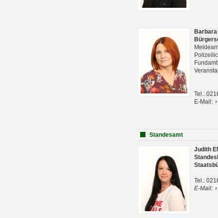
Barbara
Bürgers
Meldeam
Polizeil
Fundam
Veranst
Tel.: 02
E-Mail:
Standesamt
Judith 
Standes
Staatsb
Tel.: 02
E-Mail: