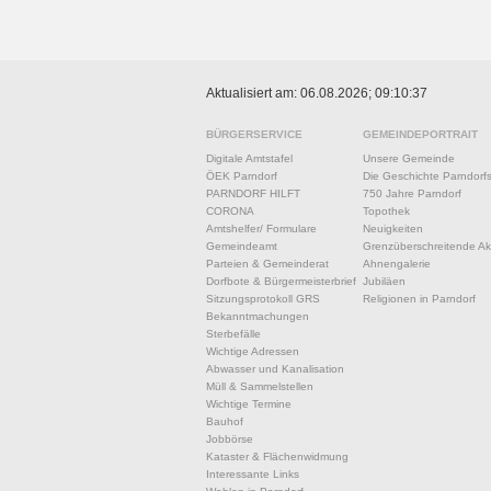
Aktualisiert am: 06.08.2026; 09:10:37
BÜRGERSERVICE
GEMEINDEPORTRAIT
Digitale Amtstafel
Unsere Gemeinde
ÖEK Parndorf
Die Geschichte Parndorf
PARNDORF HILFT
750 Jahre Parndorf
CORONA
Topothek
Amtshelfer/ Formulare
Neuigkeiten
Gemeindeamt
Grenzüberschreitende Akt
Parteien & Gemeinderat
Ahnengalerie
Dorfbote & Bürgermeisterbrief
Jubiläen
Sitzungsprotokoll GRS
Religionen in Parndorf
Bekanntmachungen
Sterbefälle
Wichtige Adressen
Abwasser und Kanalisation
Müll & Sammelstellen
Wichtige Termine
Bauhof
Jobbörse
Kataster & Flächenwidmung
Interessante Links