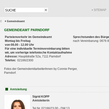
SITEMAP
CE
Gemeindeamt
GEMEINDEAMT PARNDORF
Parteienverkehr im Gemeindeamt
Sprechstunden des Bürge
Montag bis Freitag
nach Vereinbarung: 0676
von 08.00 - 12.00 Uhr
Für eine individuelle Terminvereinbarung bitten
wir, um vorherige telefonische Kontaktaufnahme
Adresse:
Hauptstraße 52a, 7111 Parndorf
Telefon:
02166/2300
Fotos der GemeindemitarbeiterInnen by Connie Perger,
Parndorf.
Amtsleitung
Sigrid KOPP
Amtsleiterin
Tel.Nr. 02166/23 00 - DW 13