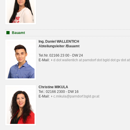
Bauamt
Ing. Daniel WALLENTICH
Abteilungsleiter /Bauamt
Tel.Nr. 02166 23 00 - DW 24
E-Mail:
d dot wallentich at parndorf dot bgld dot gv dot at
Christine MIKULA
Tel.: 02166 2300 - DW 16
E-Mail:
c.mikula@parndorf.bgld.gv.at