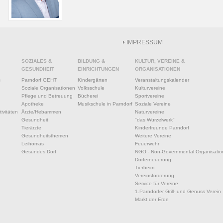
IMPRESSUM
SOZIALES &
BILDUNG &
KULTUR, VEREINE &
GESUNDHEIT
EINRICHTUNGEN
ORGANISATIONEN
s
Parndorf GEHT
Kindergärten
Veranstaltungskalender
Soziale Organisationen
Volksschule
Kulturvereine
Pflege und Betreuung
Bücherei
Sportvereine
Apotheke
Musikschule in Parndorf
Soziale Vereine
ivitäten
Ärzte/Hebammen
Naturvereine
Gesundheit
"das Wurzelwerk"
Tierärzte
Kinderfreunde Parndorf
Gesundheitsthemen
Weitere Vereine
Leihomas
Feuerwehr
Gesundes Dorf
NGO - Non-Governmental Organisatio
Dorferneuerung
Tierheim
Vereinsförderung
Service für Vereine
1.Parndorfer Grill- und Genuss Verein
Markt der Erde