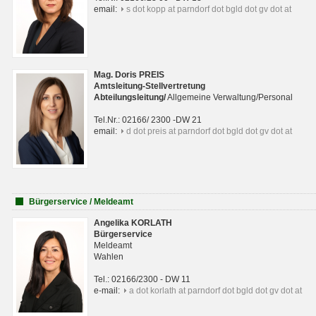
email:
s dot kopp at parndorf dot bgld dot gv dot at
Mag. Doris PREIS
Amtsleitung-Stellvertretung
Abteilungsleitun
g
/
Allgemeine Verwaltung/Personal
Tel.Nr.: 02166/ 2300 -DW 21
email:
d dot preis at parndorf dot bgld dot gv dot at
Bürgerservice / Meldeamt
Angelika KORLATH
Bürgerservice
Meldeamt
Wahlen
Tel.: 02166/2300 - DW 11
e-mail:
a dot korlath at parndorf dot bgld dot gv dot at