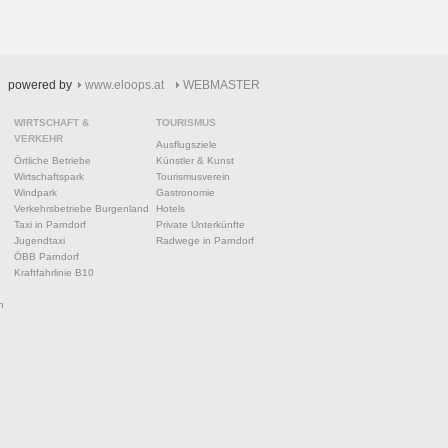
powered by
www.eloops.at
WEBMASTER
WIRTSCHAFT &
TOURISMUS
VERKEHR
Ausflugsziele
Örtliche Betriebe
Künstler & Kunst
Wirtschaftspark
Tourismusverein
Windpark
Gastronomie
Verkehrsbetriebe Burgenland
Hotels
Taxi in Parndorf
Private Unterkünfte
Jugendtaxi
Radwege in Parndorf
ÖBB Parndorf
Kraftfahrlinie B10
n