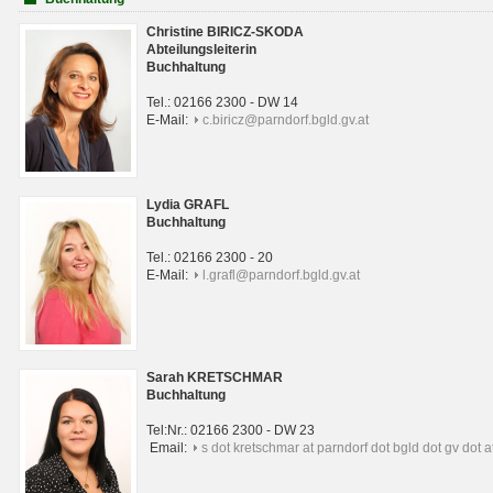
Christine BIRICZ-SKODA
Abteilungsleiterin
Buchhaltung
Tel.: 02166 2300 - DW 14
E-Mail:
c.biricz@parndorf.bgld.gv.at
Lydia GRAFL
Buchhaltung
Tel.: 02166 2300 - 20
E-Mail:
l.grafl@parndorf.bgld.gv.at
Sarah KRETSCHMAR
Buchhaltung
Tel:Nr.: 02166 2300 - DW 23
Email:
s dot kretschmar at parndorf dot bgld dot gv dot a