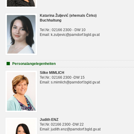
Katarina Žuljević (ehemals Čirko)
Buchhaltung
Tel.Nr.: 02166 2300 - DW 10
Email: k.zuljevic@parndorf.bgld.gv.at
Personalangelegenheiten
Silke MIMLICH
Tel.Nr.: 02166 2300 -DW 15
Email: s.mimlich@parndorf.bgld.gv.at
Judith ENZ
Tel.Nr. 02166 2300 -DW 22
Email: judith.enz@parndorf.bgld.gv.at