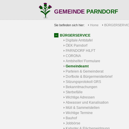
GEMEINDE
PARNDORF
Sie befinden sich hier:
Home
BÜRGERSERVI
BÜRGERSERVICE
Digitale Amtstafel
ÖEK Parndorf
PARNDORF HILFT
CORONA
Amtshelfer/ Formulare
Gemeindeamt
Parteien & Gemeinderat
Dorfbote & Bürgermeisterbrief
Sitzungsprotokoll GRS
Bekanntmachungen
Sterbefälle
Wichtige Adressen
Abwasser und Kanalisation
Müll & Sammelstellen
Wichtige Termine
Bauhof
Jobbörse
Kataster & Flächenwidmung