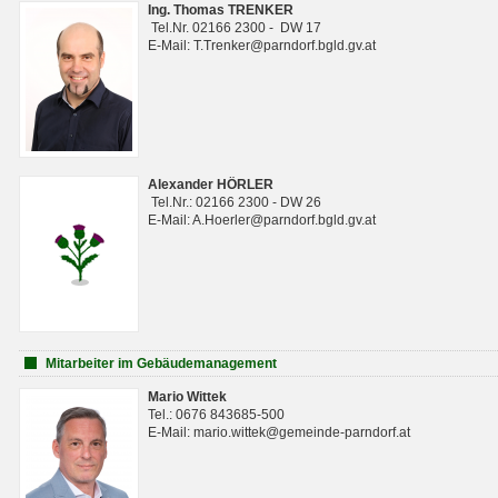
Ing. Thomas TRENKER
Tel.Nr. 02166 2300 - DW 17
E-Mail: T.Trenker@parndorf.bgld.gv.at
Alexander HÖRLER
Tel.Nr.: 02166 2300 - DW 26
E-Mail: A.Hoerler@parndorf.bgld.gv.at
Mitarbeiter im Gebäudemanagement
Mario Wittek
Tel.: 0676 843685-500
E-Mail: mario.wittek@gemeinde-parndorf.at