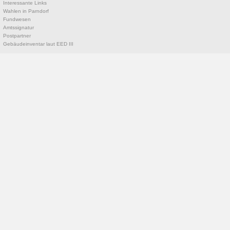
Interessante Links
Wahlen in Parndorf
Fundwesen
Amtssignatur
Postpartner
Gebäudeinventar laut EED III