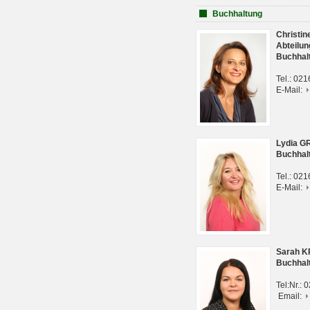
Buchhaltung
Christi
Abteilun
Buchhal
Tel.: 02
E-Mail:
Lydia G
Buchhal
Tel.: 02
E-Mail:
Sarah 
Buchhal
Tel:Nr.:
Email: