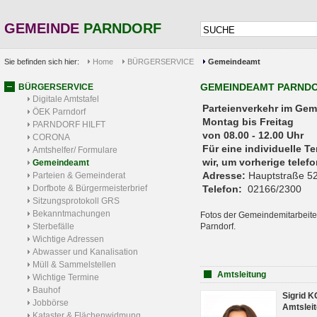
GEMEINDE
PARNDORF
Sie befinden sich hier:
Home
BÜRGERSERVICE
Gemeindeamt
GEMEINDEAMT PARND
BÜRGERSERVICE
Digitale Amtstafel
Parteienverkehr 
ÖEK Parndorf
Montag bis Freitag
PARNDORF HILFT
von 08.00 - 12.00 Uhr
CORONA
Für eine individuelle T
Amtshelfer/ Formulare
wir, um vorherige tele
Gemeindeamt
Adresse:
Hauptstraße 52
Parteien & Gemeinderat
Dorfbote & Bürgermeisterbrief
Telefon:
02166/2300
Sitzungsprotokoll GRS
Bekanntmachungen
Fotos der Gemeindemitarbeite
Sterbefälle
Parndorf.
Wichtige Adressen
Abwasser und Kanalisation
Müll & Sammelstellen
Amtsleitung
Wichtige Termine
Bauhof
Sigrid 
Jobbörse
Amtsleit
Kataster & Flächenwidmung