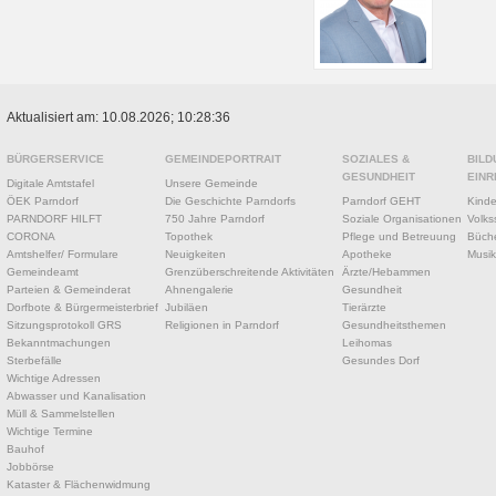
Aktualisiert am: 10.08.2026; 10:28:36
BÜRGERSERVICE
GEMEINDEPORTRAIT
SOZIALES &
BILD
GESUNDHEIT
EINR
Digitale Amtstafel
Unsere Gemeinde
ÖEK Parndorf
Die Geschichte Parndorfs
Parndorf GEHT
Kinde
PARNDORF HILFT
750 Jahre Parndorf
Soziale Organisationen
Volks
CORONA
Topothek
Pflege und Betreuung
Büche
Amtshelfer/ Formulare
Neuigkeiten
Apotheke
Musik
Gemeindeamt
Grenzüberschreitende Aktivitäten
Ärzte/Hebammen
Parteien & Gemeinderat
Ahnengalerie
Gesundheit
Dorfbote & Bürgermeisterbrief
Jubiläen
Tierärzte
Sitzungsprotokoll GRS
Religionen in Parndorf
Gesundheitsthemen
Bekanntmachungen
Leihomas
Sterbefälle
Gesundes Dorf
Wichtige Adressen
Abwasser und Kanalisation
Müll & Sammelstellen
Wichtige Termine
Bauhof
Jobbörse
Kataster & Flächenwidmung