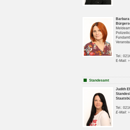
Barbara
Bürgers
Meldeam
Polizeil
Fundam
Veranst
Tel.: 02
E-Mail:
Standesamt
Judith 
Standes
Staatsb
Tel.: 02
E-Mail: