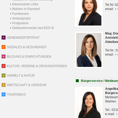
Interessante Links
Tel.Nr. 
Wahlen in Parndorf
email:
Fundwesen
Amtssignatur
Postpartner
Gebäudeinventar laut EED III
Mag. Do
GEMEINDEPORTRAIT
Amtsleit
Abteilun
SOZIALES & GESUNDHEIT
Tel.Nr.:
email:
BILDUNG & EINRICHTUNGEN
KULTUR, VEREINE & ORGANISATIONEN
UMWELT & NATUR
Bürgerservice / Meldea
WIRTSCHAFT & VERKEHR
Angelik
Bürgers
TOURISMUS
Meldeam
Wahlen
Tel.: 02
e-mail: