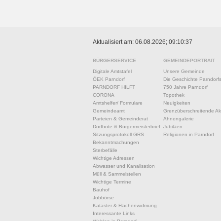
Aktualisiert am: 06.08.2026; 09:10:37
BÜRGERSERVICE
GEMEINDEPORTRAIT
Digitale Amtstafel
Unsere Gemeinde
ÖEK Parndorf
Die Geschichte Parndorf
PARNDORF HILFT
750 Jahre Parndorf
CORONA
Topothek
Amtshelfer/ Formulare
Neuigkeiten
Gemeindeamt
Grenzüberschreitende Akt
Parteien & Gemeinderat
Ahnengalerie
Dorfbote & Bürgermeisterbrief
Jubiläen
Sitzungsprotokoll GRS
Religionen in Parndorf
Bekanntmachungen
Sterbefälle
Wichtige Adressen
Abwasser und Kanalisation
Müll & Sammelstellen
Wichtige Termine
Bauhof
Jobbörse
Kataster & Flächenwidmung
Interessante Links