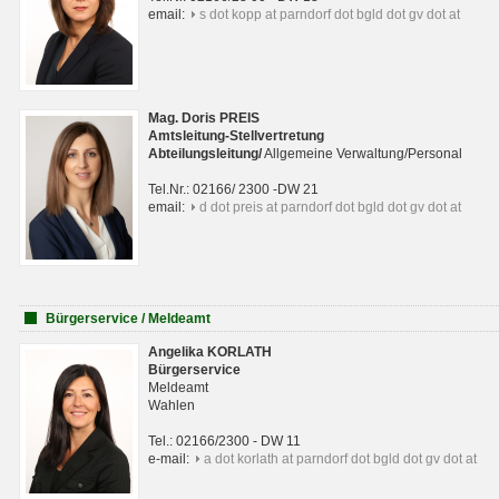
email:
s dot kopp at parndorf dot bgld dot gv dot at
Mag. Doris PREIS
Amtsleitung-Stellvertretung
Abteilungsleitun
g
/
Allgemeine Verwaltung/Personal
Tel.Nr.: 02166/ 2300 -DW 21
email:
d dot preis at parndorf dot bgld dot gv dot at
Bürgerservice / Meldeamt
Angelika KORLATH
Bürgerservice
Meldeamt
Wahlen
Tel.: 02166/2300 - DW 11
e-mail:
a dot korlath at parndorf dot bgld dot gv dot at