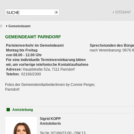
SITEMAP
CE
Gemeindeamt
GEMEINDEAMT PARNDORF
Parteienverkehr im Gemeindeamt
Sprechstunden des Bürge
Montag bis Freitag
nach Vereinbarung: 0676
von 08.00 - 12.00 Uhr
Für eine individuelle Terminvereinbarung bitten
wir, um vorherige telefonische Kontaktaufnahme
Adresse:
Hauptstraße 52a, 7111 Parndorf
Telefon:
02166/2300
Fotos der GemeindemitarbeiterInnen by Connie Perger,
Parndorf.
Amtsleitung
Sigrid KOPP
Amtsleiterin
Tel.Nr. 02166/23 00 - DW 13