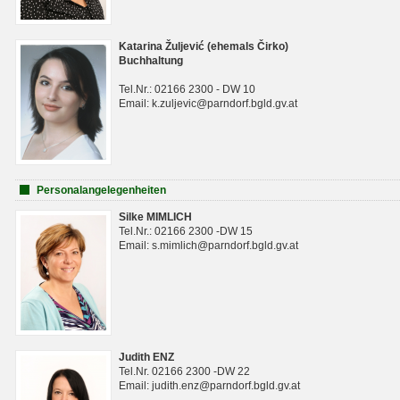
Katarina Žuljević (ehemals Čirko)
Buchhaltung
Tel.Nr.: 02166 2300 - DW 10
Email: k.zuljevic@parndorf.bgld.gv.at
Personalangelegenheiten
Silke MIMLICH
Tel.Nr.: 02166 2300 -DW 15
Email: s.mimlich@parndorf.bgld.gv.at
Judith ENZ
Tel.Nr. 02166 2300 -DW 22
Email: judith.enz@parndorf.bgld.gv.at