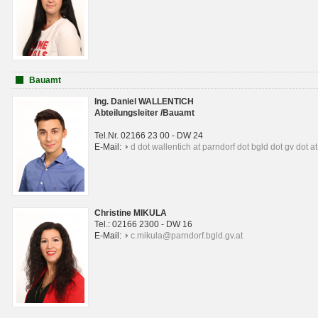
Bauamt
Ing. Daniel WALLENTICH
Abteilungsleiter /Bauamt
Tel.Nr. 02166 23 00 - DW 24
E-Mail:
d dot wallentich at parndorf dot bgld dot gv dot at
Christine MIKULA
Tel.: 02166 2300 - DW 16
E-Mail:
c.mikula@parndorf.bgld.gv.at