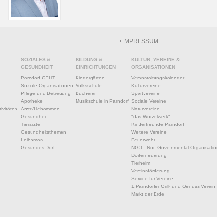
IMPRESSUM
SOZIALES &
BILDUNG &
KULTUR, VEREINE &
GESUNDHEIT
EINRICHTUNGEN
ORGANISATIONEN
s
Parndorf GEHT
Kindergärten
Veranstaltungskalender
Soziale Organisationen
Volksschule
Kulturvereine
Pflege und Betreuung
Bücherei
Sportvereine
Apotheke
Musikschule in Parndorf
Soziale Vereine
ivitäten
Ärzte/Hebammen
Naturvereine
Gesundheit
"das Wurzelwerk"
Tierärzte
Kinderfreunde Parndorf
Gesundheitsthemen
Weitere Vereine
Leihomas
Feuerwehr
Gesundes Dorf
NGO - Non-Governmental Organisatio
Dorferneuerung
Tierheim
Vereinsförderung
Service für Vereine
1.Parndorfer Grill- und Genuss Verein
Markt der Erde