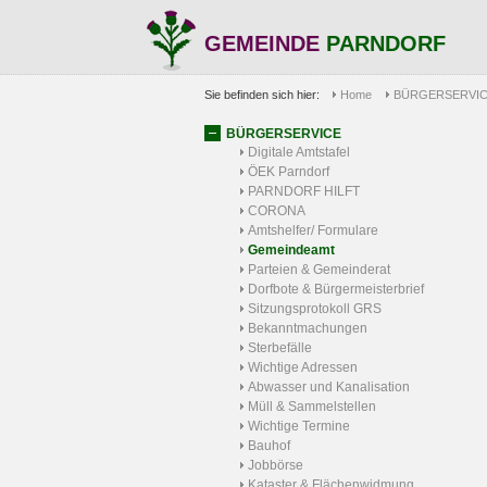
GEMEINDE
PARNDORF
Sie befinden sich hier:
Home
BÜRGERSERVI
BÜRGERSERVICE
Digitale Amtstafel
ÖEK Parndorf
PARNDORF HILFT
CORONA
Amtshelfer/ Formulare
Gemeindeamt
Parteien & Gemeinderat
Dorfbote & Bürgermeisterbrief
Sitzungsprotokoll GRS
Bekanntmachungen
Sterbefälle
Wichtige Adressen
Abwasser und Kanalisation
Müll & Sammelstellen
Wichtige Termine
Bauhof
Jobbörse
Kataster & Flächenwidmung