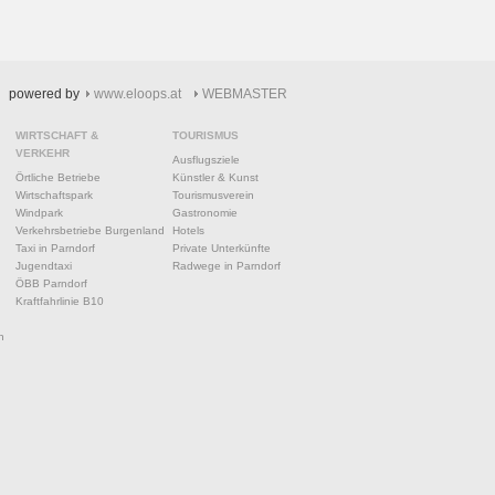
powered by
www.eloops.at
WEBMASTER
WIRTSCHAFT &
TOURISMUS
VERKEHR
Ausflugsziele
Örtliche Betriebe
Künstler & Kunst
Wirtschaftspark
Tourismusverein
Windpark
Gastronomie
Verkehrsbetriebe Burgenland
Hotels
Taxi in Parndorf
Private Unterkünfte
Jugendtaxi
Radwege in Parndorf
ÖBB Parndorf
Kraftfahrlinie B10
n