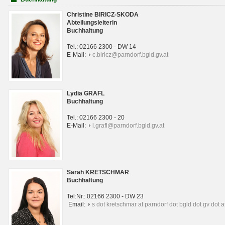
Christine BIRICZ-SKODA
Abteilungsleiterin
Buchhaltung
Tel.: 02166 2300 - DW 14
E-Mail:
c.biricz@parndorf.bgld.gv.at
Lydia GRAFL
Buchhaltung
Tel.: 02166 2300 - 20
E-Mail:
l.grafl@parndorf.bgld.gv.at
Sarah KRETSCHMAR
Buchhaltung
Tel:Nr.: 02166 2300 - DW 23
Email:
s dot kretschmar at parndorf dot bgld dot gv dot a