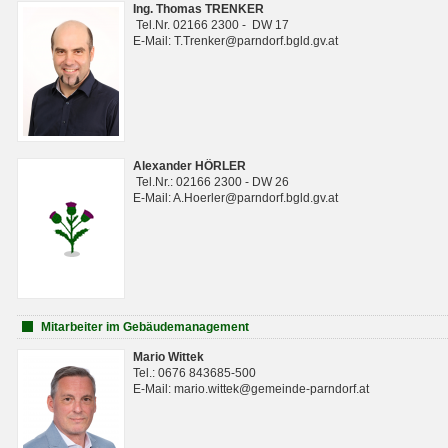
Ing. Thomas TRENKER
Tel.Nr. 02166 2300 - DW 17
E-Mail: T.Trenker@parndorf.bgld.gv.at
Alexander HÖRLER
Tel.Nr.: 02166 2300 - DW 26
E-Mail: A.Hoerler@parndorf.bgld.gv.at
Mitarbeiter im Gebäudemanagement
Mario Wittek
Tel.: 0676 843685-500
E-Mail: mario.wittek@gemeinde-parndorf.at