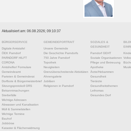
Aktualisiert am: 06.08.2026; 09:10:37
BÜRGERSERVICE
GEMEINDEPORTRAIT
SOZIALES &
BILD
GESUNDHEIT
EINR
Digitale Amtstafel
Unsere Gemeinde
ÖEK Parndorf
Die Geschichte Parndorfs
Parndorf GEHT
Kinde
PARNDORF HILFT
750 Jahre Parndorf
Soziale Organisationen
Volks
CORONA
Topothek
Pflege und Betreuung
Büche
Amtshelfer/ Formulare
Neuigkeiten
Apotheke
Musik
Gemeindeamt
Grenzüberschreitende Aktivitäten
Ärzte/Hebammen
Parteien & Gemeinderat
Ahnengalerie
Gesundheit
Dorfbote & Bürgermeisterbrief
Jubiläen
Tierärzte
Sitzungsprotokoll GRS
Religionen in Parndorf
Gesundheitsthemen
Bekanntmachungen
Leihomas
Sterbefälle
Gesundes Dorf
Wichtige Adressen
Abwasser und Kanalisation
Müll & Sammelstellen
Wichtige Termine
Bauhof
Jobbörse
Kataster & Flächenwidmung