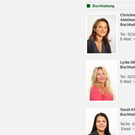
Buchhaltung
Christi
Abteilun
Buchhal
Tel.: 02
E-Mail:
Lydia G
Buchhal
Tel.: 02
E-Mail:
Sarah 
Buchhal
Tel:Nr.:
Email: