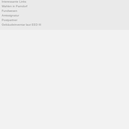
Interessante Links
Wahlen in Parndorf
Fundwesen
Amtssignatur
Postpartner
Gebäudeinventar laut EED III