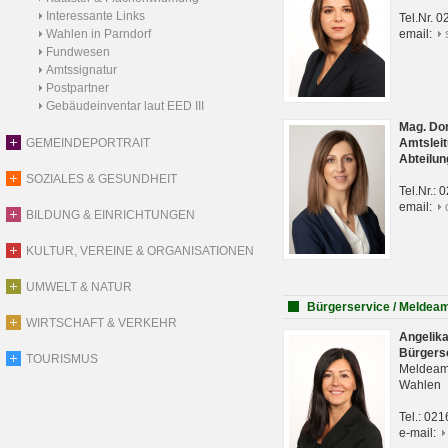
Interessante Links
Tel.Nr. 
Wahlen in Parndorf
email:
Fundwesen
Amtssignatur
Postpartner
Gebäudeinventar laut EED III
Mag. Do
GEMEINDEPORTRAIT
Amtsleit
Abteilun
SOZIALES & GESUNDHEIT
Tel.Nr.:
email:
BILDUNG & EINRICHTUNGEN
KULTUR, VEREINE & ORGANISATIONEN
UMWELT & NATUR
Bürgerservice / Meldea
WIRTSCHAFT & VERKEHR
Angelik
Bürgers
TOURISMUS
Meldeam
Wahlen
Tel.: 02
e-mail: