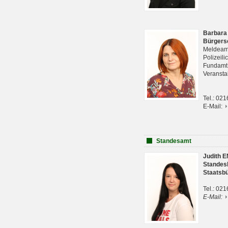
Barbara
Bürgers
Meldeam
Polizeil
Fundam
Veranst
Tel.: 02
E-Mail:
Standesamt
Judith 
Standes
Staatsb
Tel.: 02
E-Mail: