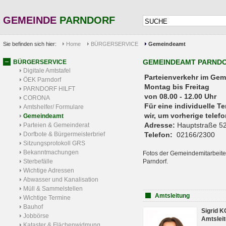
GEMEINDE
PARNDORF
Sie befinden sich hier:
Home
BÜRGERSERVICE
Gemeindeamt
GEMEINDEAMT PARND
BÜRGERSERVICE
Digitale Amtstafel
Parteienverkehr 
ÖEK Parndorf
Montag bis Freitag
PARNDORF HILFT
von 08.00 - 12.00 Uhr
CORONA
Für eine individuelle T
Amtshelfer/ Formulare
wir, um vorherige tele
Gemeindeamt
Adresse:
Hauptstraße 52
Parteien & Gemeinderat
Dorfbote & Bürgermeisterbrief
Telefon:
02166/2300
Sitzungsprotokoll GRS
Bekanntmachungen
Fotos der Gemeindemitarbeite
Sterbefälle
Parndorf.
Wichtige Adressen
Abwasser und Kanalisation
Müll & Sammelstellen
Amtsleitung
Wichtige Termine
Bauhof
Sigrid 
Jobbörse
Amtsleit
Kataster & Flächenwidmung