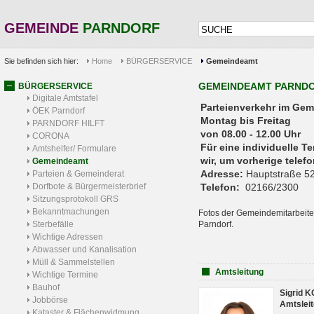
GEMEINDE
PARNDORF
Sie befinden sich hier:
Home
BÜRGERSERVICE
Gemeindeamt
GEMEINDEAMT PARND
BÜRGERSERVICE
Digitale Amtstafel
Parteienverkehr 
ÖEK Parndorf
Montag bis Freitag
PARNDORF HILFT
von 08.00 - 12.00 Uhr
CORONA
Für eine individuelle T
Amtshelfer/ Formulare
wir, um vorherige tele
Gemeindeamt
Adresse:
Hauptstraße 52
Parteien & Gemeinderat
Dorfbote & Bürgermeisterbrief
Telefon:
02166/2300
Sitzungsprotokoll GRS
Bekanntmachungen
Fotos der Gemeindemitarbeite
Sterbefälle
Parndorf.
Wichtige Adressen
Abwasser und Kanalisation
Müll & Sammelstellen
Amtsleitung
Wichtige Termine
Bauhof
Sigrid 
Jobbörse
Amtsleit
Kataster & Flächenwidmung