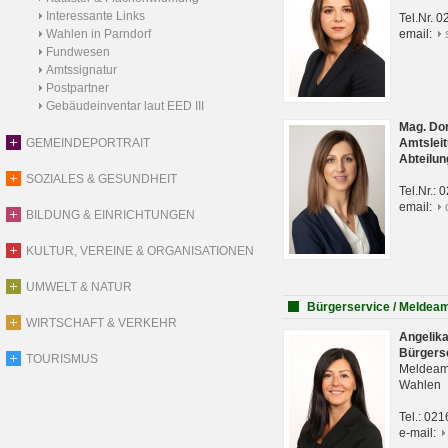
Interessante Links
Tel.Nr. 
Wahlen in Parndorf
email:
Fundwesen
Amtssignatur
Postpartner
Gebäudeinventar laut EED III
Mag. Do
GEMEINDEPORTRAIT
Amtsleit
Abteilun
SOZIALES & GESUNDHEIT
Tel.Nr.:
email:
BILDUNG & EINRICHTUNGEN
KULTUR, VEREINE & ORGANISATIONEN
UMWELT & NATUR
Bürgerservice / Meldea
WIRTSCHAFT & VERKEHR
Angelik
Bürgers
TOURISMUS
Meldeam
Wahlen
Tel.: 02
e-mail: