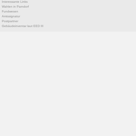
Interessante Links
Wahlen in Parndorf
Fundwesen
Amtssignatur
Postpartner
Gebäudeinventar laut EED III