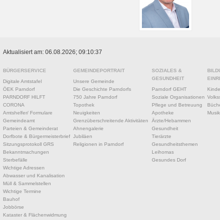
Aktualisiert am: 06.08.2026; 09:10:37
BÜRGERSERVICE
GEMEINDEPORTRAIT
SOZIALES &
BILD
GESUNDHEIT
EINR
Digitale Amtstafel
Unsere Gemeinde
ÖEK Parndorf
Die Geschichte Parndorfs
Parndorf GEHT
Kinde
PARNDORF HILFT
750 Jahre Parndorf
Soziale Organisationen
Volks
CORONA
Topothek
Pflege und Betreuung
Büche
Amtshelfer/ Formulare
Neuigkeiten
Apotheke
Musik
Gemeindeamt
Grenzüberschreitende Aktivitäten
Ärzte/Hebammen
Parteien & Gemeinderat
Ahnengalerie
Gesundheit
Dorfbote & Bürgermeisterbrief
Jubiläen
Tierärzte
Sitzungsprotokoll GRS
Religionen in Parndorf
Gesundheitsthemen
Bekanntmachungen
Leihomas
Sterbefälle
Gesundes Dorf
Wichtige Adressen
Abwasser und Kanalisation
Müll & Sammelstellen
Wichtige Termine
Bauhof
Jobbörse
Kataster & Flächenwidmung