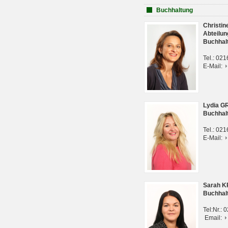
Buchhaltung
Christi
Abteilun
Buchhal
Tel.: 02
E-Mail:
Lydia G
Buchhal
Tel.: 02
E-Mail:
Sarah 
Buchhal
Tel:Nr.:
Email: