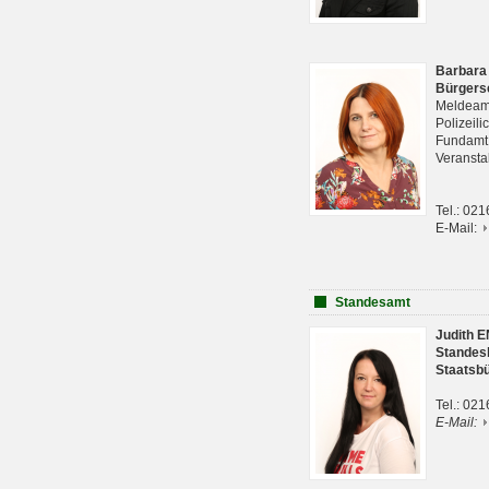
Barbara
Bürgers
Meldeam
Polizeil
Fundam
Veranst
Tel.: 02
E-Mail:
Standesamt
Judith 
Standes
Staatsb
Tel.: 02
E-Mail: