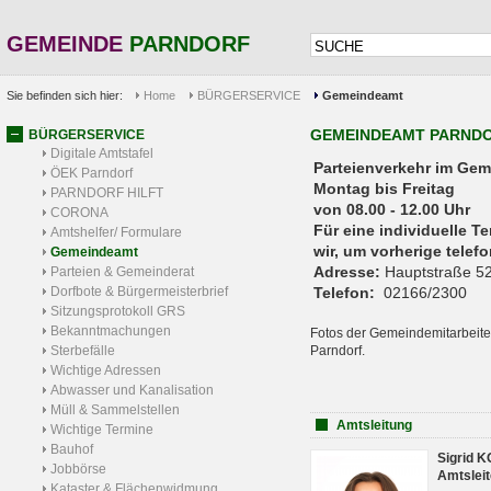
GEMEINDE
PARNDORF
Sie befinden sich hier:
Home
BÜRGERSERVICE
Gemeindeamt
GEMEINDEAMT PARND
BÜRGERSERVICE
Digitale Amtstafel
Parteienverkehr 
ÖEK Parndorf
Montag bis Freitag
PARNDORF HILFT
von 08.00 - 12.00 Uhr
CORONA
Für eine individuelle T
Amtshelfer/ Formulare
wir, um vorherige tele
Gemeindeamt
Adresse:
Hauptstraße 52
Parteien & Gemeinderat
Dorfbote & Bürgermeisterbrief
Telefon:
02166/2300
Sitzungsprotokoll GRS
Bekanntmachungen
Fotos der Gemeindemitarbeite
Sterbefälle
Parndorf.
Wichtige Adressen
Abwasser und Kanalisation
Müll & Sammelstellen
Amtsleitung
Wichtige Termine
Bauhof
Sigrid 
Jobbörse
Amtsleit
Kataster & Flächenwidmung