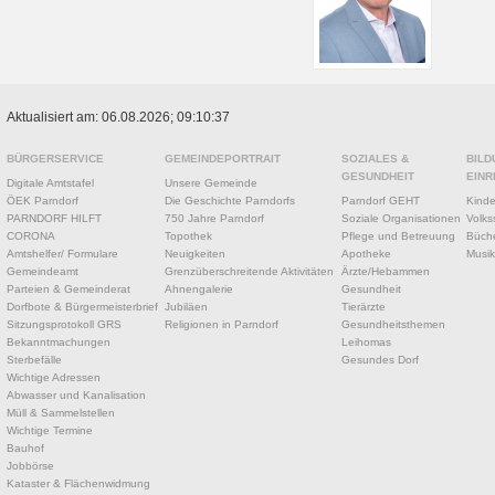
Aktualisiert am: 06.08.2026; 09:10:37
BÜRGERSERVICE
GEMEINDEPORTRAIT
SOZIALES &
BILD
GESUNDHEIT
EINR
Digitale Amtstafel
Unsere Gemeinde
ÖEK Parndorf
Die Geschichte Parndorfs
Parndorf GEHT
Kinde
PARNDORF HILFT
750 Jahre Parndorf
Soziale Organisationen
Volks
CORONA
Topothek
Pflege und Betreuung
Büche
Amtshelfer/ Formulare
Neuigkeiten
Apotheke
Musik
Gemeindeamt
Grenzüberschreitende Aktivitäten
Ärzte/Hebammen
Parteien & Gemeinderat
Ahnengalerie
Gesundheit
Dorfbote & Bürgermeisterbrief
Jubiläen
Tierärzte
Sitzungsprotokoll GRS
Religionen in Parndorf
Gesundheitsthemen
Bekanntmachungen
Leihomas
Sterbefälle
Gesundes Dorf
Wichtige Adressen
Abwasser und Kanalisation
Müll & Sammelstellen
Wichtige Termine
Bauhof
Jobbörse
Kataster & Flächenwidmung