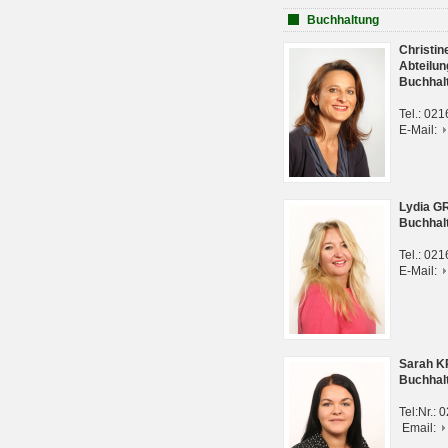
Buchhaltung
Christi
Abteilun
Buchhal
Tel.: 02
E-Mail:
Lydia G
Buchhal
Tel.: 02
E-Mail:
Sarah 
Buchhal
Tel:Nr.:
Email: