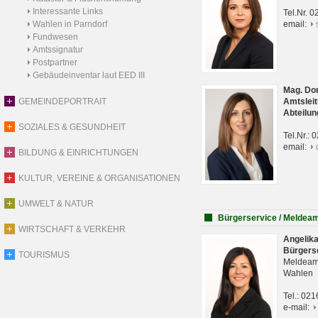
Interessante Links
Tel.Nr. 
Wahlen in Parndorf
email:
Fundwesen
Amtssignatur
Postpartner
Gebäudeinventar laut EED III
Mag. Do
GEMEINDEPORTRAIT
Amtsleit
Abteilun
SOZIALES & GESUNDHEIT
Tel.Nr.:
email:
BILDUNG & EINRICHTUNGEN
KULTUR, VEREINE & ORGANISATIONEN
UMWELT & NATUR
Bürgerservice / Meldea
WIRTSCHAFT & VERKEHR
Angelik
Bürgers
TOURISMUS
Meldeam
Wahlen
Tel.: 02
e-mail: