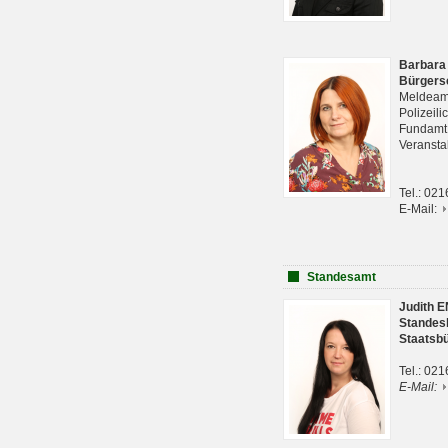
Barbara
Bürgers
Meldeam
Polizeil
Fundam
Veranst
Tel.: 02
E-Mail:
Standesamt
Judith 
Standes
Staatsb
Tel.: 02
E-Mail: