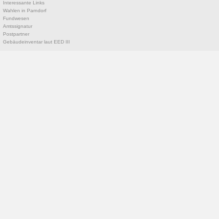
Interessante Links
Wahlen in Parndorf
Fundwesen
Amtssignatur
Postpartner
Gebäudeinventar laut EED III