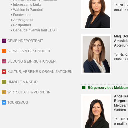
Interessante Links
Tel.Nr. 
Wahlen in Parndorf
email:
Fundwesen
Amtssignatur
Postpartner
Gebäudeinventar laut EED III
Mag. Do
GEMEINDEPORTRAIT
Amtsleit
Abteilun
SOZIALES & GESUNDHEIT
Tel.Nr.:
email:
BILDUNG & EINRICHTUNGEN
KULTUR, VEREINE & ORGANISATIONEN
UMWELT & NATUR
Bürgerservice / Meldea
WIRTSCHAFT & VERKEHR
Angelik
Bürgers
TOURISMUS
Meldeam
Wahlen
Tel.: 02
e-mail: