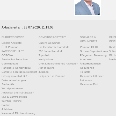
Aktualisiert am: 23.07.2026; 11:19:03
BÜRGERSERVICE
GEMEINDEPORTRAIT
SOZIALES &
BILD
GESUNDHEIT
EINR
Digitale Amtstafel
Unsere Gemeinde
ÖEK Parndorf
Die Geschichte Parndorfs
Parndorf GEHT
Kinde
PARNDORF HILFT
750 Jahre Parndorf
Soziale Organisationen
Volks
CORONA
Topothek
Pflege und Betreuung
Büche
Amtshelfer/ Formulare
Neuigkeiten
Apotheke
Musik
Gemeindeamt
Grenzüberschreitende Aktivitäten
Ärzte/Hebammen
Parteien & Gemeinderat
Ahnengalerie
Gesundheit
Dorfbote & Bürgermeisterbrief
Jubiläen
Tierärzte
Sitzungsprotokoll GRS
Religionen in Parndorf
Gesundheitsthemen
Bekanntmachungen
Leihomas
Sterbefälle
Gesundes Dorf
Wichtige Adressen
Abwasser und Kanalisation
Müll & Sammelstellen
Wichtige Termine
Bauhof
Jobbörse
Kataster & Flächenwidmung