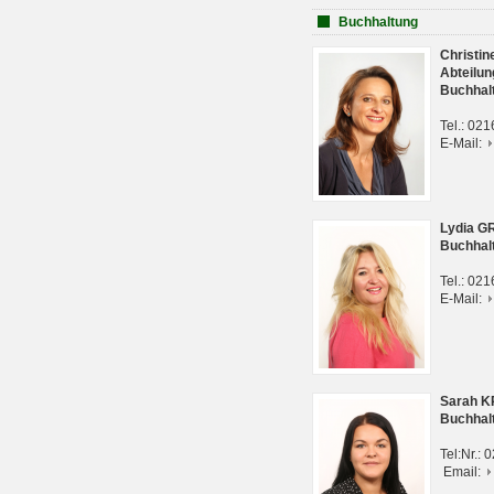
Buchhaltung
Christi
Abteilun
Buchhal
Tel.: 02
E-Mail:
Lydia G
Buchhal
Tel.: 02
E-Mail:
Sarah 
Buchhal
Tel:Nr.:
Email: