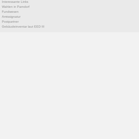
Interessante Links
Wahlen in Parndorf
Fundwesen
Amtssignatur
Postpartner
Gebäudeinventar laut EED III