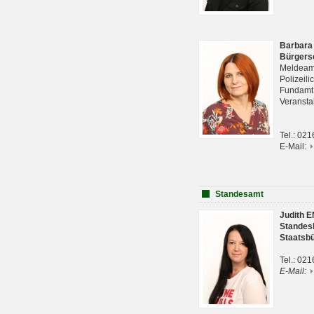
Barbara
Bürgers
Meldeam
Polizeil
Fundam
Veranst
Tel.: 02
E-Mail:
Standesamt
Judith 
Standes
Staatsb
Tel.: 02
E-Mail: