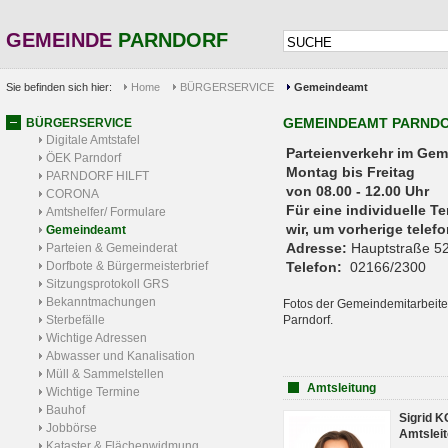
GEMEINDE
PARNDORF
Sie befinden sich hier:
Home
BÜRGERSERVICE
Gemeindeamt
GEMEINDEAMT PARND
BÜRGERSERVICE
Digitale Amtstafel
Parteienverkehr 
ÖEK Parndorf
Montag bis Freitag
PARNDORF HILFT
von 08.00 - 12.00 Uhr
CORONA
Für eine individuelle T
Amtshelfer/ Formulare
wir, um vorherige tele
Gemeindeamt
Adresse:
Hauptstraße 52
Parteien & Gemeinderat
Dorfbote & Bürgermeisterbrief
Telefon:
02166/2300
Sitzungsprotokoll GRS
Bekanntmachungen
Fotos der Gemeindemitarbeite
Sterbefälle
Parndorf.
Wichtige Adressen
Abwasser und Kanalisation
Müll & Sammelstellen
Amtsleitung
Wichtige Termine
Bauhof
Sigrid 
Jobbörse
Amtsleit
Kataster & Flächenwidmung