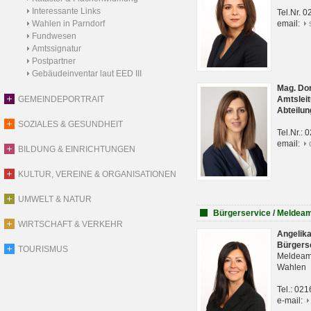
Interessante Links
Tel.Nr. 
Wahlen in Parndorf
email:
Fundwesen
Amtssignatur
Postpartner
Gebäudeinventar laut EED III
Mag. Do
GEMEINDEPORTRAIT
Amtsleit
Abteilun
SOZIALES & GESUNDHEIT
Tel.Nr.:
email:
BILDUNG & EINRICHTUNGEN
KULTUR, VEREINE & ORGANISATIONEN
UMWELT & NATUR
Bürgerservice / Meldea
WIRTSCHAFT & VERKEHR
Angelik
Bürgers
TOURISMUS
Meldeam
Wahlen
Tel.: 02
e-mail: