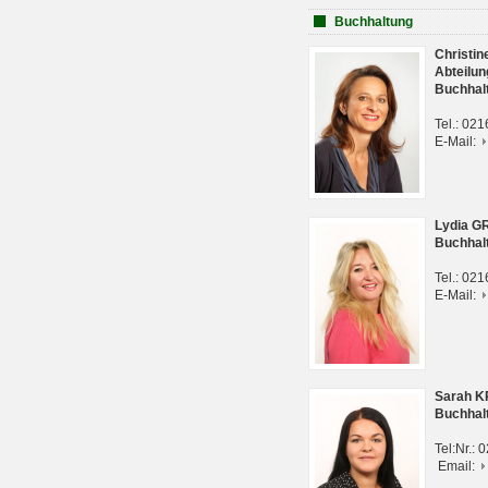
Buchhaltung
Christi
Abteilun
Buchhal
Tel.: 02
E-Mail:
Lydia G
Buchhal
Tel.: 02
E-Mail:
Sarah 
Buchhal
Tel:Nr.:
Email: