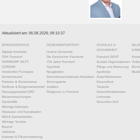
Aktualisiert am: 06.08.2026; 09:10:37
BÜRGERSERVICE
GEMEINDEPORTRAIT
SOZIALES &
BILD
GESUNDHEIT
EINR
Digitale Amtstafel
Unsere Gemeinde
ÖEK Parndorf
Die Geschichte Parndorfs
Parndorf GEHT
Kinde
PARNDORF HILFT
750 Jahre Parndorf
Soziale Organisationen
Volks
CORONA
Topothek
Pflege und Betreuung
Büche
Amtshelfer/ Formulare
Neuigkeiten
Apotheke
Musik
Gemeindeamt
Grenzüberschreitende Aktivitäten
Ärzte/Hebammen
Parteien & Gemeinderat
Ahnengalerie
Gesundheit
Dorfbote & Bürgermeisterbrief
Jubiläen
Tierärzte
Sitzungsprotokoll GRS
Religionen in Parndorf
Gesundheitsthemen
Bekanntmachungen
Leihomas
Sterbefälle
Gesundes Dorf
Wichtige Adressen
Abwasser und Kanalisation
Müll & Sammelstellen
Wichtige Termine
Bauhof
Jobbörse
Kataster & Flächenwidmung