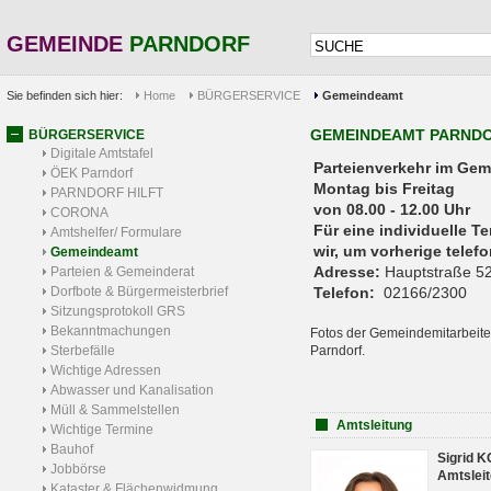
GEMEINDE
PARNDORF
Sie befinden sich hier:
Home
BÜRGERSERVICE
Gemeindeamt
GEMEINDEAMT PARND
BÜRGERSERVICE
Digitale Amtstafel
Parteienverkehr 
ÖEK Parndorf
Montag bis Freitag
PARNDORF HILFT
von 08.00 - 12.00 Uhr
CORONA
Für eine individuelle T
Amtshelfer/ Formulare
wir, um vorherige tele
Gemeindeamt
Adresse:
Hauptstraße 52
Parteien & Gemeinderat
Dorfbote & Bürgermeisterbrief
Telefon:
02166/2300
Sitzungsprotokoll GRS
Bekanntmachungen
Fotos der Gemeindemitarbeite
Sterbefälle
Parndorf.
Wichtige Adressen
Abwasser und Kanalisation
Müll & Sammelstellen
Amtsleitung
Wichtige Termine
Bauhof
Sigrid 
Jobbörse
Amtsleit
Kataster & Flächenwidmung