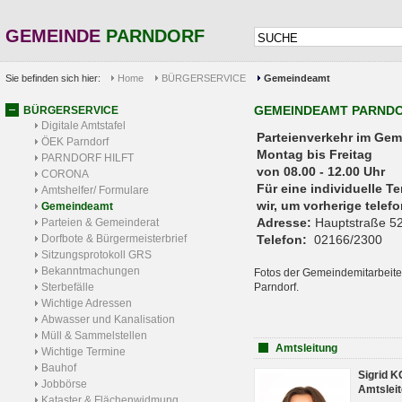
GEMEINDE
PARNDORF
Sie befinden sich hier:
Home
BÜRGERSERVICE
Gemeindeamt
GEMEINDEAMT PARND
BÜRGERSERVICE
Digitale Amtstafel
Parteienverkehr 
ÖEK Parndorf
Montag bis Freitag
PARNDORF HILFT
von 08.00 - 12.00 Uhr
CORONA
Für eine individuelle T
Amtshelfer/ Formulare
wir, um vorherige tele
Gemeindeamt
Adresse:
Hauptstraße 52
Parteien & Gemeinderat
Dorfbote & Bürgermeisterbrief
Telefon:
02166/2300
Sitzungsprotokoll GRS
Bekanntmachungen
Fotos der Gemeindemitarbeite
Sterbefälle
Parndorf.
Wichtige Adressen
Abwasser und Kanalisation
Müll & Sammelstellen
Amtsleitung
Wichtige Termine
Bauhof
Sigrid 
Jobbörse
Amtsleit
Kataster & Flächenwidmung