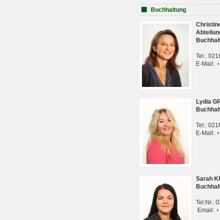
Buchhaltung
Christi
Abteilun
Buchhal
Tel.: 02
E-Mail:
Lydia G
Buchhal
Tel.: 02
E-Mail:
Sarah 
Buchhal
Tel:Nr.:
Email: