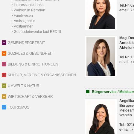
Interessante Links
Tel.Nr. 
Wahlen in Parndorf
email:
Fundwesen
Amtssignatur
Postpartner
Gebäudeinventar laut EED III
Mag. Do
GEMEINDEPORTRAIT
Amtsleit
Abteilun
SOZIALES & GESUNDHEIT
Tel.Nr.:
email:
BILDUNG & EINRICHTUNGEN
KULTUR, VEREINE & ORGANISATIONEN
UMWELT & NATUR
Bürgerservice / Meldea
WIRTSCHAFT & VERKEHR
Angelik
Bürgers
TOURISMUS
Meldeam
Wahlen
Tel.: 02
e-mail: