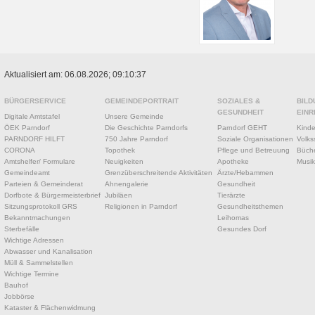
Aktualisiert am: 06.08.2026; 09:10:37
BÜRGERSERVICE
GEMEINDEPORTRAIT
SOZIALES &
BILD
GESUNDHEIT
EINR
Digitale Amtstafel
Unsere Gemeinde
ÖEK Parndorf
Die Geschichte Parndorfs
Parndorf GEHT
Kinde
PARNDORF HILFT
750 Jahre Parndorf
Soziale Organisationen
Volks
CORONA
Topothek
Pflege und Betreuung
Büche
Amtshelfer/ Formulare
Neuigkeiten
Apotheke
Musik
Gemeindeamt
Grenzüberschreitende Aktivitäten
Ärzte/Hebammen
Parteien & Gemeinderat
Ahnengalerie
Gesundheit
Dorfbote & Bürgermeisterbrief
Jubiläen
Tierärzte
Sitzungsprotokoll GRS
Religionen in Parndorf
Gesundheitsthemen
Bekanntmachungen
Leihomas
Sterbefälle
Gesundes Dorf
Wichtige Adressen
Abwasser und Kanalisation
Müll & Sammelstellen
Wichtige Termine
Bauhof
Jobbörse
Kataster & Flächenwidmung