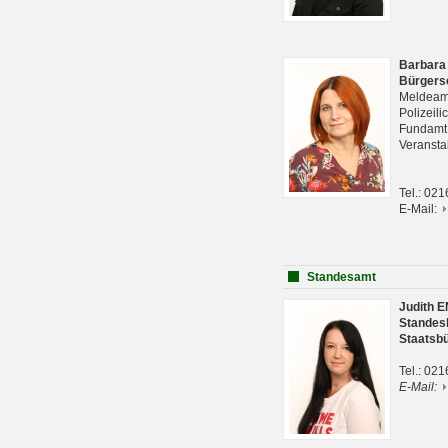
Barbara
Bürgers
Meldeam
Polizeil
Fundam
Veranst
Tel.: 02
E-Mail:
Standesamt
Judith 
Standes
Staatsb
Tel.: 02
E-Mail: