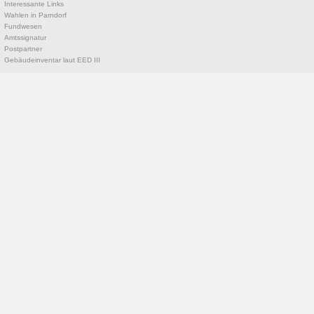
Interessante Links
Wahlen in Parndorf
Fundwesen
Amtssignatur
Postpartner
Gebäudeinventar laut EED III