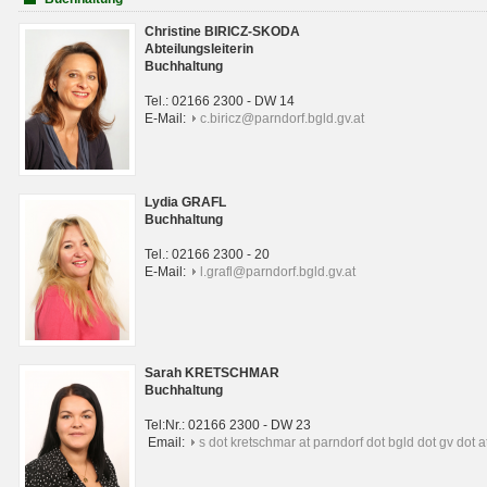
Christine BIRICZ-SKODA
Abteilungsleiterin
Buchhaltung
Tel.: 02166 2300 - DW 14
E-Mail:
c.biricz@parndorf.bgld.gv.at
Lydia GRAFL
Buchhaltung
Tel.: 02166 2300 - 20
E-Mail:
l.grafl@parndorf.bgld.gv.at
Sarah KRETSCHMAR
Buchhaltung
Tel:Nr.: 02166 2300 - DW 23
Email:
s dot kretschmar at parndorf dot bgld dot gv dot a