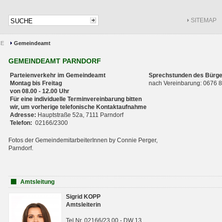
SITEMAP
CE
Gemeindeamt
GEMEINDEAMT PARNDORF
Parteienverkehr im Gemeindeamt
Sprechstunden des Bürge
Montag bis Freitag
nach Vereinbarung: 0676
von 08.00 - 12.00 Uhr
Für eine individuelle Terminvereinbarung bitten
wir, um vorherige telefonische Kontaktaufnahme
Adresse:
Hauptstraße 52a, 7111 Parndorf
Telefon:
02166/2300
Fotos der GemeindemitarbeiterInnen by Connie Perger,
Parndorf.
Amtsleitung
Sigrid KOPP
Amtsleiterin
Tel.Nr. 02166/23 00 - DW 13