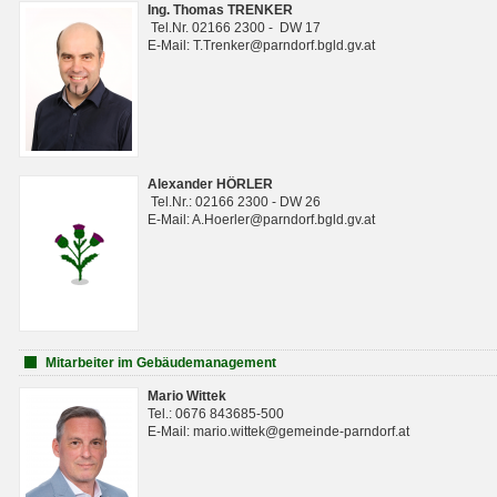
Ing. Thomas TRENKER
Tel.Nr. 02166 2300 - DW 17
E-Mail: T.Trenker@parndorf.bgld.gv.at
Alexander HÖRLER
Tel.Nr.: 02166 2300 - DW 26
E-Mail: A.Hoerler@parndorf.bgld.gv.at
Mitarbeiter im Gebäudemanagement
Mario Wittek
Tel.: 0676 843685-500
E-Mail: mario.wittek@gemeinde-parndorf.at