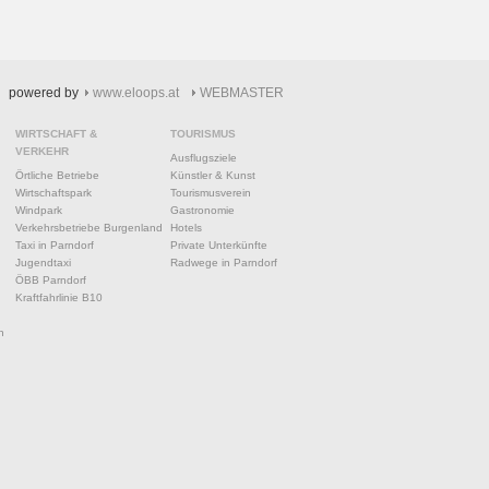
powered by
www.eloops.at
WEBMASTER
WIRTSCHAFT &
TOURISMUS
VERKEHR
Ausflugsziele
Örtliche Betriebe
Künstler & Kunst
Wirtschaftspark
Tourismusverein
Windpark
Gastronomie
Verkehrsbetriebe Burgenland
Hotels
Taxi in Parndorf
Private Unterkünfte
Jugendtaxi
Radwege in Parndorf
ÖBB Parndorf
Kraftfahrlinie B10
n