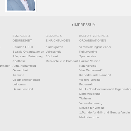
IMPRESSUM
SOZIALES &
BILDUNG &
KULTUR, VEREINE &
GESUNDHEIT
EINRICHTUNGEN
ORGANISATIONEN
s
Parndorf GEHT
Kindergärten
Veranstaltungskalender
Soziale Organisationen
Volksschule
Kulturvereine
Pflege und Betreuung
Bücherei
Sportvereine
Apotheke
Musikschule in Parndorf
Soziale Vereine
ivitäten
Ärzte/Hebammen
Naturvereine
Gesundheit
"das Wurzelwerk"
Tierärzte
Kinderfreunde Parndorf
Gesundheitsthemen
Weitere Vereine
Leihomas
Feuerwehr
Gesundes Dorf
NGO - Non-Governmental Organisatio
Dorferneuerung
Tierheim
Vereinsförderung
Service für Vereine
1.Parndorfer Grill- und Genuss Verein
Markt der Erde