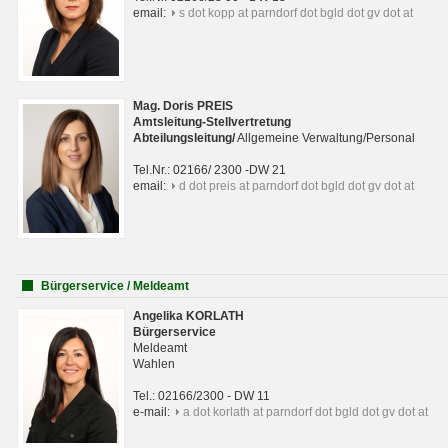
email:
s dot kopp at parndorf dot bgld dot gv dot at
Mag. Doris PREIS
Amtsleitung-Stellvertretung
Abteilungsleitun
g
/
Allgemeine Verwaltung/Personal
Tel.Nr.: 02166/ 2300 -DW 21
email:
d dot preis at parndorf dot bgld dot gv dot at
Bürgerservice / Meldeamt
Angelika KORLATH
Bürgerservice
Meldeamt
Wahlen
Tel.: 02166/2300 - DW 11
e-mail:
a dot korlath at parndorf dot bgld dot gv dot at