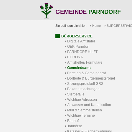
GEMEINDE
PARNDORF
Sie befinden sich hier:
Home
BÜRGERSERVI
BÜRGERSERVICE
Digitale Amtstafel
ÖEK Parndorf
PARNDORF HILFT
CORONA
Amtshelfer/ Formulare
Gemeindeamt
Parteien & Gemeinderat
Dorfbote & Bürgermeisterbrief
Sitzungsprotokoll GRS
Bekanntmachungen
Sterbefälle
Wichtige Adressen
Abwasser und Kanalisation
Müll & Sammelstellen
Wichtige Termine
Bauhof
Jobbörse
Kataster & Flächenwidmung