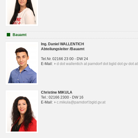
Bauamt
Ing. Daniel WALLENTICH
Abteilungsleiter /Bauamt
Tel.Nr. 02166 23 00 - DW 24
E-Mail:
d dot wallentich at parndorf dot bgld dot gv dot at
Christine MIKULA
Tel.: 02166 2300 - DW 16
E-Mail:
c.mikula@parndorf.bgld.gv.at