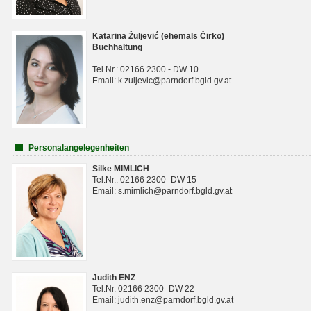
Katarina Žuljević (ehemals Čirko)
Buchhaltung
Tel.Nr.: 02166 2300 - DW 10
Email: k.zuljevic@parndorf.bgld.gv.at
Personalangelegenheiten
Silke MIMLICH
Tel.Nr.: 02166 2300 -DW 15
Email: s.mimlich@parndorf.bgld.gv.at
Judith ENZ
Tel.Nr. 02166 2300 -DW 22
Email: judith.enz@parndorf.bgld.gv.at