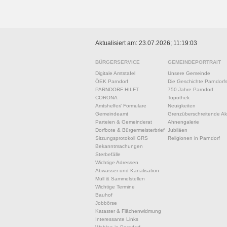
Aktualisiert am: 23.07.2026; 11:19:03
BÜRGERSERVICE
GEMEINDEPORTRAIT
Digitale Amtstafel
Unsere Gemeinde
ÖEK Parndorf
Die Geschichte Parndorf
PARNDORF HILFT
750 Jahre Parndorf
CORONA
Topothek
Amtshelfer/ Formulare
Neuigkeiten
Gemeindeamt
Grenzüberschreitende Akt
Parteien & Gemeinderat
Ahnengalerie
Dorfbote & Bürgermeisterbrief
Jubiläen
Sitzungsprotokoll GRS
Religionen in Parndorf
Bekanntmachungen
Sterbefälle
Wichtige Adressen
Abwasser und Kanalisation
Müll & Sammelstellen
Wichtige Termine
Bauhof
Jobbörse
Kataster & Flächenwidmung
Interessante Links