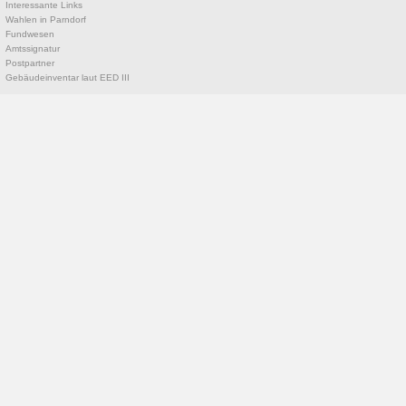
Interessante Links
Wahlen in Parndorf
Fundwesen
Amtssignatur
Postpartner
Gebäudeinventar laut EED III