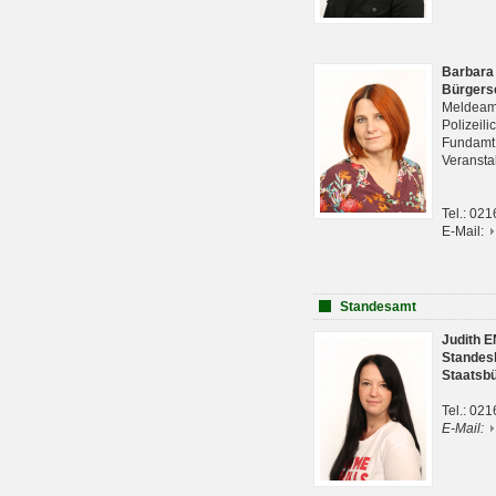
Barbara
Bürgers
Meldeam
Polizeil
Fundam
Veranst
Tel.: 02
E-Mail:
Standesamt
Judith 
Standes
Staatsb
Tel.: 02
E-Mail: