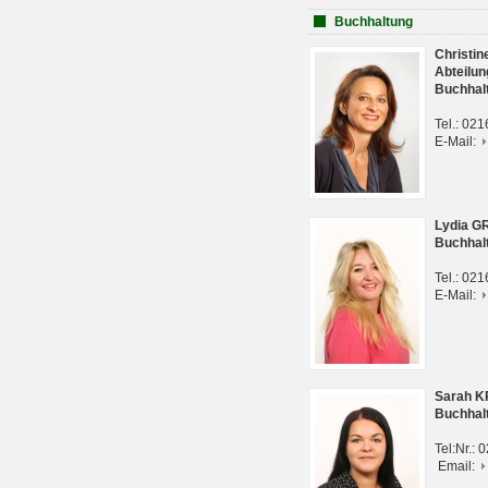
Buchhaltung
Christi
Abteilun
Buchhal
Tel.: 02
E-Mail:
Lydia G
Buchhal
Tel.: 02
E-Mail:
Sarah 
Buchhal
Tel:Nr.:
Email: