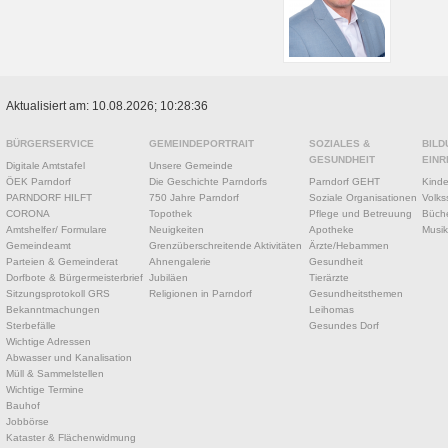
Aktualisiert am: 10.08.2026; 10:28:36
BÜRGERSERVICE
GEMEINDEPORTRAIT
SOZIALES &
BILD
GESUNDHEIT
EINR
Digitale Amtstafel
Unsere Gemeinde
ÖEK Parndorf
Die Geschichte Parndorfs
Parndorf GEHT
Kinde
PARNDORF HILFT
750 Jahre Parndorf
Soziale Organisationen
Volks
CORONA
Topothek
Pflege und Betreuung
Büche
Amtshelfer/ Formulare
Neuigkeiten
Apotheke
Musik
Gemeindeamt
Grenzüberschreitende Aktivitäten
Ärzte/Hebammen
Parteien & Gemeinderat
Ahnengalerie
Gesundheit
Dorfbote & Bürgermeisterbrief
Jubiläen
Tierärzte
Sitzungsprotokoll GRS
Religionen in Parndorf
Gesundheitsthemen
Bekanntmachungen
Leihomas
Sterbefälle
Gesundes Dorf
Wichtige Adressen
Abwasser und Kanalisation
Müll & Sammelstellen
Wichtige Termine
Bauhof
Jobbörse
Kataster & Flächenwidmung