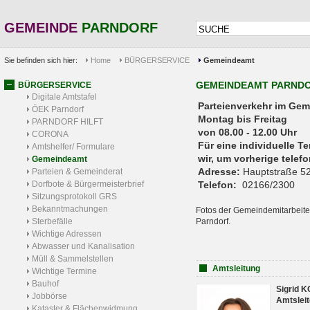
GEMEINDE
PARNDORF
Sie befinden sich hier:
Home
BÜRGERSERVICE
Gemeindeamt
GEMEINDEAMT PARND
BÜRGERSERVICE
Digitale Amtstafel
Parteienverkehr 
ÖEK Parndorf
Montag bis Freitag
PARNDORF HILFT
von 08.00 - 12.00 Uhr
CORONA
Für eine individuelle T
Amtshelfer/ Formulare
wir, um vorherige tele
Gemeindeamt
Adresse:
Hauptstraße 52
Parteien & Gemeinderat
Dorfbote & Bürgermeisterbrief
Telefon:
02166/2300
Sitzungsprotokoll GRS
Bekanntmachungen
Fotos der Gemeindemitarbeite
Sterbefälle
Parndorf.
Wichtige Adressen
Abwasser und Kanalisation
Müll & Sammelstellen
Amtsleitung
Wichtige Termine
Bauhof
Sigrid 
Jobbörse
Amtsleit
Kataster & Flächenwidmung