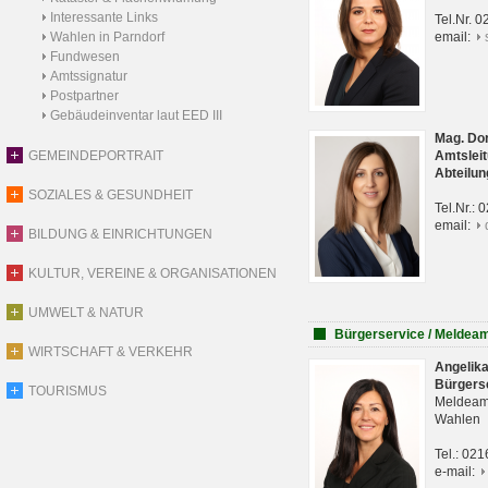
Interessante Links
Tel.Nr. 
Wahlen in Parndorf
email:
Fundwesen
Amtssignatur
Postpartner
Gebäudeinventar laut EED III
Mag. Do
GEMEINDEPORTRAIT
Amtsleit
Abteilun
SOZIALES & GESUNDHEIT
Tel.Nr.:
email:
BILDUNG & EINRICHTUNGEN
KULTUR, VEREINE & ORGANISATIONEN
UMWELT & NATUR
Bürgerservice / Meldea
WIRTSCHAFT & VERKEHR
Angelik
Bürgers
TOURISMUS
Meldeam
Wahlen
Tel.: 02
e-mail: