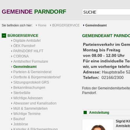
GEMEINDE
PARNDORF
Sie befinden sich hier:
Home
BÜRGERSERVICE
Gemeindeamt
GEMEINDEAMT PARND
BÜRGERSERVICE
Digitale Amtstafel
Parteienverkehr 
ÖEK Parndorf
Montag bis Freitag
PARNDORF HILFT
von 08.00 - 12.00 Uhr
CORONA
Für eine individuelle T
Amtshelfer/ Formulare
wir, um vorherige tele
Gemeindeamt
Adresse:
Hauptstraße 52
Parteien & Gemeinderat
Dorfbote & Bürgermeisterbrief
Telefon:
02166/2300
Sitzungsprotokoll GRS
Bekanntmachungen
Fotos der Gemeindemitarbeite
Sterbefälle
Parndorf.
Wichtige Adressen
Abwasser und Kanalisation
Müll & Sammelstellen
Amtsleitung
Wichtige Termine
Bauhof
Sigrid 
Jobbörse
Amtsleit
Kataster & Flächenwidmung