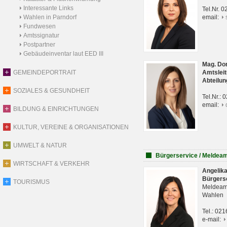
Interessante Links
Tel.Nr. 
Wahlen in Parndorf
email:
Fundwesen
Amtssignatur
Postpartner
Gebäudeinventar laut EED III
Mag. Do
GEMEINDEPORTRAIT
Amtsleit
Abteilun
SOZIALES & GESUNDHEIT
Tel.Nr.:
email:
BILDUNG & EINRICHTUNGEN
KULTUR, VEREINE & ORGANISATIONEN
UMWELT & NATUR
Bürgerservice / Meldea
WIRTSCHAFT & VERKEHR
Angelik
Bürgers
TOURISMUS
Meldeam
Wahlen
Tel.: 02
e-mail: