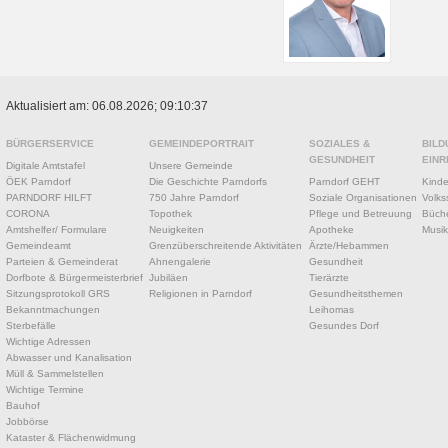
Aktualisiert am: 06.08.2026; 09:10:37
BÜRGERSERVICE
GEMEINDEPORTRAIT
SOZIALES &
BILD
GESUNDHEIT
EINR
Digitale Amtstafel
Unsere Gemeinde
ÖEK Parndorf
Die Geschichte Parndorfs
Parndorf GEHT
Kinde
PARNDORF HILFT
750 Jahre Parndorf
Soziale Organisationen
Volks
CORONA
Topothek
Pflege und Betreuung
Büche
Amtshelfer/ Formulare
Neuigkeiten
Apotheke
Musik
Gemeindeamt
Grenzüberschreitende Aktivitäten
Ärzte/Hebammen
Parteien & Gemeinderat
Ahnengalerie
Gesundheit
Dorfbote & Bürgermeisterbrief
Jubiläen
Tierärzte
Sitzungsprotokoll GRS
Religionen in Parndorf
Gesundheitsthemen
Bekanntmachungen
Leihomas
Sterbefälle
Gesundes Dorf
Wichtige Adressen
Abwasser und Kanalisation
Müll & Sammelstellen
Wichtige Termine
Bauhof
Jobbörse
Kataster & Flächenwidmung