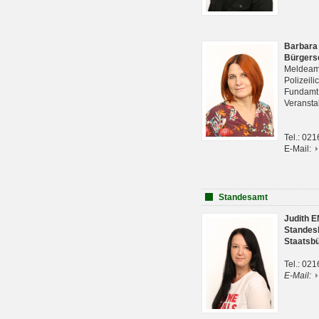
Barbara
Bürgers
Meldeam
Polizeil
Fundam
Veranst
Tel.: 02
E-Mail:
Standesamt
Judith 
Standes
Staatsb
Tel.: 02
E-Mail: