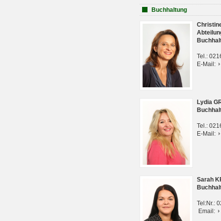
Buchhaltung
Christi
Abteilun
Buchhal
Tel.: 02
E-Mail:
Lydia G
Buchhal
Tel.: 02
E-Mail:
Sarah 
Buchhal
Tel:Nr.:
Email: