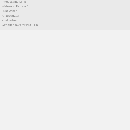
Interessante Links
Wahlen in Parndorf
Fundwesen
Amtssignatur
Postpartner
Gebäudeinventar laut EED III