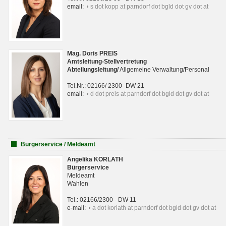
email:
s dot kopp at parndorf dot bgld dot gv dot at
Mag. Doris PREIS
Amtsleitung-Stellvertretung
Abteilungsleitun
g
/
Allgemeine Verwaltung/Personal
Tel.Nr.: 02166/ 2300 -DW 21
email:
d dot preis at parndorf dot bgld dot gv dot at
Bürgerservice / Meldeamt
Angelika KORLATH
Bürgerservice
Meldeamt
Wahlen
Tel.: 02166/2300 - DW 11
e-mail:
a dot korlath at parndorf dot bgld dot gv dot at