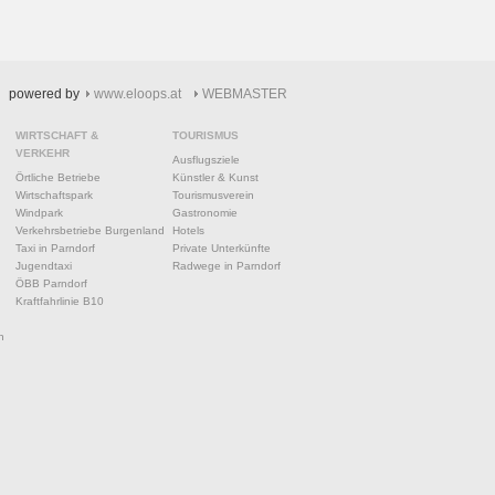
powered by
www.eloops.at
WEBMASTER
WIRTSCHAFT &
TOURISMUS
VERKEHR
Ausflugsziele
Örtliche Betriebe
Künstler & Kunst
Wirtschaftspark
Tourismusverein
Windpark
Gastronomie
Verkehrsbetriebe Burgenland
Hotels
Taxi in Parndorf
Private Unterkünfte
Jugendtaxi
Radwege in Parndorf
ÖBB Parndorf
Kraftfahrlinie B10
n