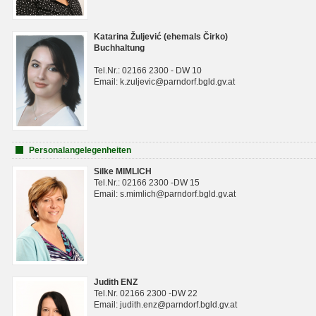
Katarina Žuljević (ehemals Čirko)
Buchhaltung
Tel.Nr.: 02166 2300 - DW 10
Email: k.zuljevic@parndorf.bgld.gv.at
Personalangelegenheiten
Silke MIMLICH
Tel.Nr.: 02166 2300 -DW 15
Email: s.mimlich@parndorf.bgld.gv.at
Judith ENZ
Tel.Nr. 02166 2300 -DW 22
Email: judith.enz@parndorf.bgld.gv.at