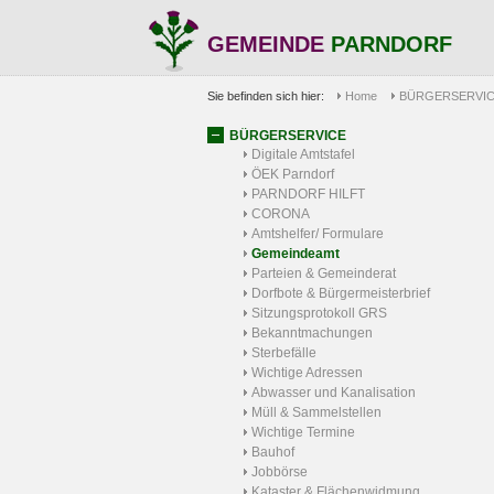
GEMEINDE
PARNDORF
Sie befinden sich hier:
Home
BÜRGERSERVI
BÜRGERSERVICE
Digitale Amtstafel
ÖEK Parndorf
PARNDORF HILFT
CORONA
Amtshelfer/ Formulare
Gemeindeamt
Parteien & Gemeinderat
Dorfbote & Bürgermeisterbrief
Sitzungsprotokoll GRS
Bekanntmachungen
Sterbefälle
Wichtige Adressen
Abwasser und Kanalisation
Müll & Sammelstellen
Wichtige Termine
Bauhof
Jobbörse
Kataster & Flächenwidmung