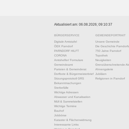
Aktualisiert am: 06.08.2026; 09:10:37
BÜRGERSERVICE
GEMEINDEPORTRAIT
Digitale Amtstafel
Unsere Gemeinde
ÖEK Parndorf
Die Geschichte Parndorf
PARNDORF HILFT
750 Jahre Parndorf
CORONA
Topothek
Amtshelfer/ Formulare
Neuigkeiten
Gemeindeamt
Grenzüberschreitende Akt
Parteien & Gemeinderat
Ahnengalerie
Dorfbote & Bürgermeisterbrief
Jubiläen
Sitzungsprotokoll GRS
Religionen in Parndorf
Bekanntmachungen
Sterbefälle
Wichtige Adressen
Abwasser und Kanalisation
Müll & Sammelstellen
Wichtige Termine
Bauhof
Jobbörse
Kataster & Flächenwidmung
Interessante Links