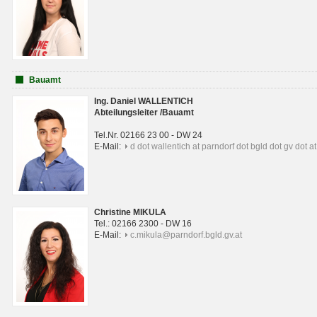
Bauamt
Ing. Daniel WALLENTICH
Abteilungsleiter /Bauamt
Tel.Nr. 02166 23 00 - DW 24
E-Mail:
d dot wallentich at parndorf dot bgld dot gv dot at
Christine MIKULA
Tel.: 02166 2300 - DW 16
E-Mail:
c.mikula@parndorf.bgld.gv.at