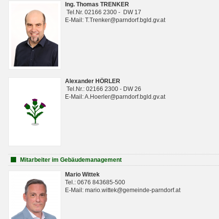
Ing. Thomas TRENKER
Tel.Nr. 02166 2300 - DW 17
E-Mail: T.Trenker@parndorf.bgld.gv.at
Alexander HÖRLER
Tel.Nr.: 02166 2300 - DW 26
E-Mail: A.Hoerler@parndorf.bgld.gv.at
Mitarbeiter im Gebäudemanagement
Mario Wittek
Tel.: 0676 843685-500
E-Mail: mario.wittek@gemeinde-parndorf.at