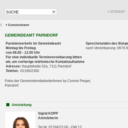
SITEMAP
CE
Gemeindeamt
GEMEINDEAMT PARNDORF
Parteienverkehr im Gemeindeamt
Sprechstunden des Bürge
Montag bis Freitag
nach Vereinbarung: 0676
von 08.00 - 12.00 Uhr
Für eine individuelle Terminvereinbarung bitten
wir, um vorherige telefonische Kontaktaufnahme
Adresse:
Hauptstraße 52a, 7111 Parndorf
Telefon:
02166/2300
Fotos der GemeindemitarbeiterInnen by Connie Perger,
Parndorf.
Amtsleitung
Sigrid KOPP
Amtsleiterin
Tel.Nr. 02166/23 00 - DW 13