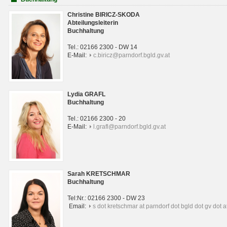
Christine BIRICZ-SKODA
Abteilungsleiterin
Buchhaltung
Tel.: 02166 2300 - DW 14
E-Mail:
c.biricz@parndorf.bgld.gv.at
Lydia GRAFL
Buchhaltung
Tel.: 02166 2300 - 20
E-Mail:
l.grafl@parndorf.bgld.gv.at
Sarah KRETSCHMAR
Buchhaltung
Tel:Nr.: 02166 2300 - DW 23
Email:
s dot kretschmar at parndorf dot bgld dot gv dot a