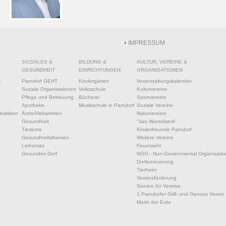
IMPRESSUM
SOZIALES &
BILDUNG &
KULTUR, VEREINE &
GESUNDHEIT
EINRICHTUNGEN
ORGANISATIONEN
s
Parndorf GEHT
Kindergärten
Veranstaltungskalender
Soziale Organisationen
Volksschule
Kulturvereine
Pflege und Betreuung
Bücherei
Sportvereine
Apotheke
Musikschule in Parndorf
Soziale Vereine
ivitäten
Ärzte/Hebammen
Naturvereine
Gesundheit
"das Wurzelwerk"
Tierärzte
Kinderfreunde Parndorf
Gesundheitsthemen
Weitere Vereine
Leihomas
Feuerwehr
Gesundes Dorf
NGO - Non-Governmental Organisatio
Dorferneuerung
Tierheim
Vereinsförderung
Service für Vereine
1.Parndorfer Grill- und Genuss Verein
Markt der Erde