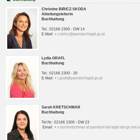
Christine BIRICZ-SKODA
Abteilungsleiterin
Buchhaltung
Tel.: 02166 2300 - DW 14
E-Mail:
c.biricz@parndorf.bgld.gv.at
Lydia GRAFL
Buchhaltung
Tel.: 02166 2300 - 20
E-Mail:
l.grafl@parndorf.bgld.gv.at
Sarah KRETSCHMAR
Buchhaltung
Tel:Nr.: 02166 2300 - DW 23
Email:
s dot kretschmar at parndorf dot bgld dot gv dot a