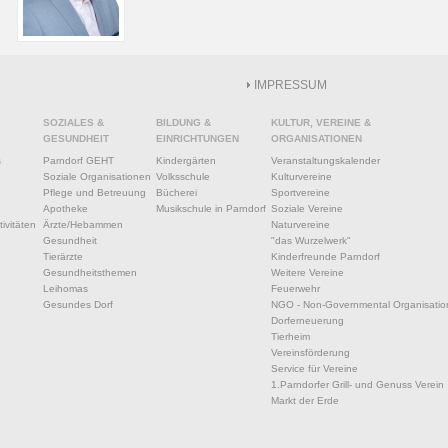
IMPRESSUM
SOZIALES &
BILDUNG &
KULTUR, VEREINE &
GESUNDHEIT
EINRICHTUNGEN
ORGANISATIONEN
s
Parndorf GEHT
Kindergärten
Veranstaltungskalender
Soziale Organisationen
Volksschule
Kulturvereine
Pflege und Betreuung
Bücherei
Sportvereine
Apotheke
Musikschule in Parndorf
Soziale Vereine
ivitäten
Ärzte/Hebammen
Naturvereine
Gesundheit
"das Wurzelwerk"
Tierärzte
Kinderfreunde Parndorf
Gesundheitsthemen
Weitere Vereine
Leihomas
Feuerwehr
Gesundes Dorf
NGO - Non-Governmental Organisatio
Dorferneuerung
Tierheim
Vereinsförderung
Service für Vereine
1.Parndorfer Grill- und Genuss Verein
Markt der Erde