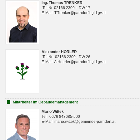
Ing. Thomas TRENKER
Tel.Nr. 02166 2300 - DW 17
E-Mail: T.Trenker@parndorf.bgld.gv.at
Alexander HÖRLER
Tel.Nr.: 02166 2300 - DW 26
E-Mail: A.Hoerler@parndorf.bgld.gv.at
Mitarbeiter im Gebäudemanagement
Mario Wittek
Tel.: 0676 843685-500
E-Mail: mario.wittek@gemeinde-parndorf.at