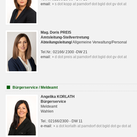
email:
s dot kopp at parndorf dot bgld dot gv dot at
Mag. Doris PREIS
Amtsleitung-Stellvertretung
Abteilungsleitun
g
/
Allgemeine Verwaltung/Personal
Tel.Nr.: 02166/ 2300 -DW 21
email:
d dot preis at parndorf dot bgld dot gv dot at
Bürgerservice / Meldeamt
Angelika KORLATH
Bürgerservice
Meldeamt
Wahlen
Tel.: 02166/2300 - DW 11
e-mail:
a dot korlath at parndorf dot bgld dot gv dot at