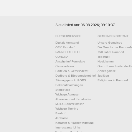
Aktualisiert am: 06.08.2026; 09:10:37
BÜRGERSERVICE
GEMEINDEPORTRAIT
Digitale Amtstafel
Unsere Gemeinde
ÖEK Parndorf
Die Geschichte Parndorf
PARNDORF HILFT
750 Jahre Parndorf
CORONA
Topothek
Amtshelfer/ Formulare
Neuigkeiten
Gemeindeamt
Grenzüberschreitende Akt
Parteien & Gemeinderat
Ahnengalerie
Dorfbote & Bürgermeisterbrief
Jubiläen
Sitzungsprotokoll GRS
Religionen in Parndorf
Bekanntmachungen
Sterbefälle
Wichtige Adressen
Abwasser und Kanalisation
Müll & Sammelstellen
Wichtige Termine
Bauhof
Jobbörse
Kataster & Flächenwidmung
Interessante Links