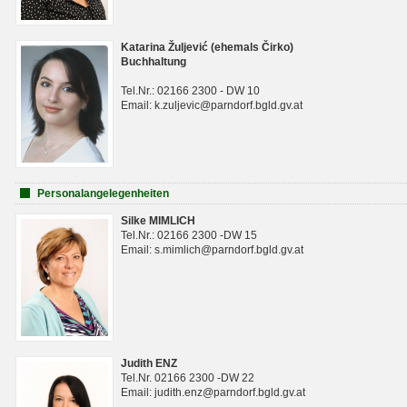
Katarina Žuljević (ehemals Čirko)
Buchhaltung
Tel.Nr.: 02166 2300 - DW 10
Email: k.zuljevic@parndorf.bgld.gv.at
Personalangelegenheiten
Silke MIMLICH
Tel.Nr.: 02166 2300 -DW 15
Email: s.mimlich@parndorf.bgld.gv.at
Judith ENZ
Tel.Nr. 02166 2300 -DW 22
Email: judith.enz@parndorf.bgld.gv.at