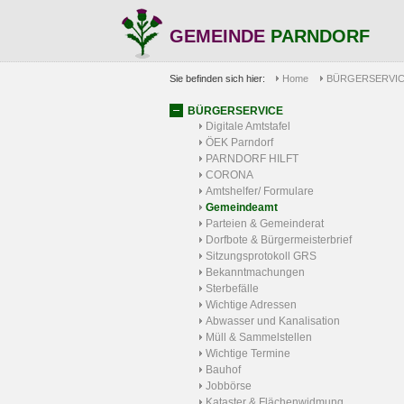
GEMEINDE
PARNDORF
Sie befinden sich hier:
Home
BÜRGERSERVI
BÜRGERSERVICE
Digitale Amtstafel
ÖEK Parndorf
PARNDORF HILFT
CORONA
Amtshelfer/ Formulare
Gemeindeamt
Parteien & Gemeinderat
Dorfbote & Bürgermeisterbrief
Sitzungsprotokoll GRS
Bekanntmachungen
Sterbefälle
Wichtige Adressen
Abwasser und Kanalisation
Müll & Sammelstellen
Wichtige Termine
Bauhof
Jobbörse
Kataster & Flächenwidmung