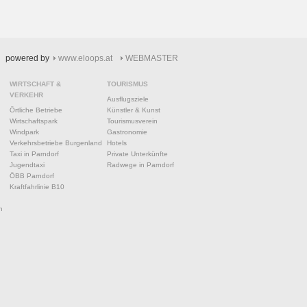
powered by
www.eloops.at
WEBMASTER
WIRTSCHAFT &
TOURISMUS
VERKEHR
Ausflugsziele
Örtliche Betriebe
Künstler & Kunst
Wirtschaftspark
Tourismusverein
Windpark
Gastronomie
Verkehrsbetriebe Burgenland
Hotels
Taxi in Parndorf
Private Unterkünfte
Jugendtaxi
Radwege in Parndorf
ÖBB Parndorf
Kraftfahrlinie B10
n