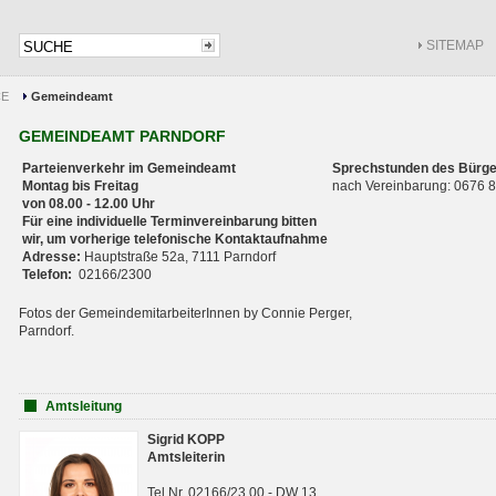
SITEMAP
CE
Gemeindeamt
GEMEINDEAMT PARNDORF
Parteienverkehr im Gemeindeamt
Sprechstunden des Bürge
Montag bis Freitag
nach Vereinbarung: 0676
von 08.00 - 12.00 Uhr
Für eine individuelle Terminvereinbarung bitten
wir, um vorherige telefonische Kontaktaufnahme
Adresse:
Hauptstraße 52a, 7111 Parndorf
Telefon:
02166/2300
Fotos der GemeindemitarbeiterInnen by Connie Perger,
Parndorf.
Amtsleitung
Sigrid KOPP
Amtsleiterin
Tel.Nr. 02166/23 00 - DW 13