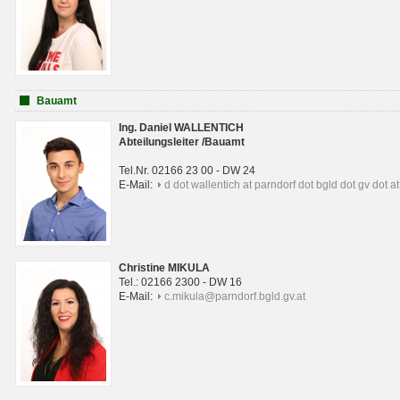
Bauamt
Ing. Daniel WALLENTICH
Abteilungsleiter /Bauamt
Tel.Nr. 02166 23 00 - DW 24
E-Mail:
d dot wallentich at parndorf dot bgld dot gv dot at
Christine MIKULA
Tel.: 02166 2300 - DW 16
E-Mail:
c.mikula@parndorf.bgld.gv.at