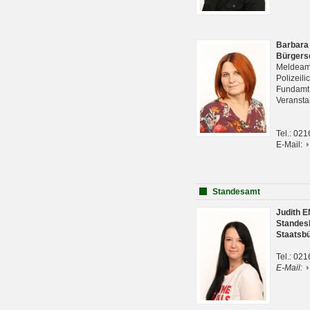
Barbara
Bürgers
Meldeam
Polizeil
Fundam
Veranst
Tel.: 02
E-Mail:
Standesamt
Judith 
Standes
Staatsb
Tel.: 02
E-Mail: