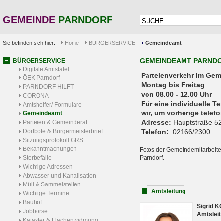
GEMEINDE
PARNDORF
Sie befinden sich hier:
Home
BÜRGERSERVICE
Gemeindeamt
GEMEINDEAMT PARND
BÜRGERSERVICE
Digitale Amtstafel
Parteienverkehr 
ÖEK Parndorf
Montag bis Freitag
PARNDORF HILFT
von 08.00 - 12.00 Uhr
CORONA
Für eine individuelle T
Amtshelfer/ Formulare
wir, um vorherige tele
Gemeindeamt
Adresse:
Hauptstraße 52
Parteien & Gemeinderat
Dorfbote & Bürgermeisterbrief
Telefon:
02166/2300
Sitzungsprotokoll GRS
Bekanntmachungen
Fotos der Gemeindemitarbeite
Sterbefälle
Parndorf.
Wichtige Adressen
Abwasser und Kanalisation
Müll & Sammelstellen
Amtsleitung
Wichtige Termine
Bauhof
Sigrid 
Jobbörse
Amtsleit
Kataster & Flächenwidmung