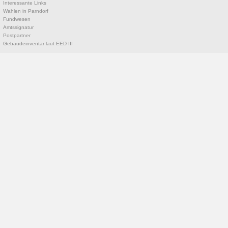
Interessante Links
Wahlen in Parndorf
Fundwesen
Amtssignatur
Postpartner
Gebäudeinventar laut EED III