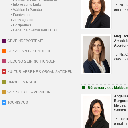
Interessante Links
Tel.Nr. 
Wahlen in Parndorf
email:
Fundwesen
Amtssignatur
Postpartner
Gebäudeinventar laut EED III
Mag. Do
GEMEINDEPORTRAIT
Amtsleit
Abteilun
SOZIALES & GESUNDHEIT
Tel.Nr.:
email:
BILDUNG & EINRICHTUNGEN
KULTUR, VEREINE & ORGANISATIONEN
UMWELT & NATUR
Bürgerservice / Meldea
WIRTSCHAFT & VERKEHR
Angelik
Bürgers
TOURISMUS
Meldeam
Wahlen
Tel.: 02
e-mail: