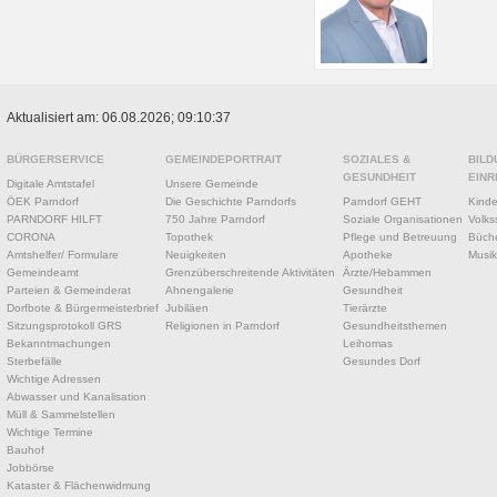
Aktualisiert am: 06.08.2026; 09:10:37
BÜRGERSERVICE
GEMEINDEPORTRAIT
SOZIALES &
BILD
GESUNDHEIT
EINR
Digitale Amtstafel
Unsere Gemeinde
ÖEK Parndorf
Die Geschichte Parndorfs
Parndorf GEHT
Kinde
PARNDORF HILFT
750 Jahre Parndorf
Soziale Organisationen
Volks
CORONA
Topothek
Pflege und Betreuung
Büche
Amtshelfer/ Formulare
Neuigkeiten
Apotheke
Musik
Gemeindeamt
Grenzüberschreitende Aktivitäten
Ärzte/Hebammen
Parteien & Gemeinderat
Ahnengalerie
Gesundheit
Dorfbote & Bürgermeisterbrief
Jubiläen
Tierärzte
Sitzungsprotokoll GRS
Religionen in Parndorf
Gesundheitsthemen
Bekanntmachungen
Leihomas
Sterbefälle
Gesundes Dorf
Wichtige Adressen
Abwasser und Kanalisation
Müll & Sammelstellen
Wichtige Termine
Bauhof
Jobbörse
Kataster & Flächenwidmung