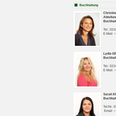
Buchhaltung
Christi
Abteilun
Buchhal
Tel.: 02
E-Mail:
Lydia G
Buchhal
Tel.: 02
E-Mail:
Sarah 
Buchhal
Tel:Nr.:
Email: