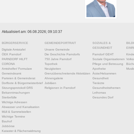
Aktualisiert am: 06.08.2026; 09:10:37
BÜRGERSERVICE
GEMEINDEPORTRAIT
SOZIALES &
BILD
GESUNDHEIT
EINR
Digitale Amtstafel
Unsere Gemeinde
ÖEK Parndorf
Die Geschichte Parndorfs
Parndorf GEHT
Kinde
PARNDORF HILFT
750 Jahre Parndorf
Soziale Organisationen
Volks
CORONA
Topothek
Pflege und Betreuung
Büche
Amtshelfer/ Formulare
Neuigkeiten
Apotheke
Musik
Gemeindeamt
Grenzüberschreitende Aktivitäten
Ärzte/Hebammen
Parteien & Gemeinderat
Ahnengalerie
Gesundheit
Dorfbote & Bürgermeisterbrief
Jubiläen
Tierärzte
Sitzungsprotokoll GRS
Religionen in Parndorf
Gesundheitsthemen
Bekanntmachungen
Leihomas
Sterbefälle
Gesundes Dorf
Wichtige Adressen
Abwasser und Kanalisation
Müll & Sammelstellen
Wichtige Termine
Bauhof
Jobbörse
Kataster & Flächenwidmung