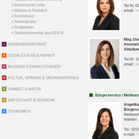
Interessante Links
Tel.Nr. 
Wahlen in Parndorf
email:
Fundwesen
Amtssignatur
Postpartner
Gebäudeinventar laut EED III
Mag. Do
GEMEINDEPORTRAIT
Amtsleit
Abteilun
SOZIALES & GESUNDHEIT
Tel.Nr.:
email:
BILDUNG & EINRICHTUNGEN
KULTUR, VEREINE & ORGANISATIONEN
UMWELT & NATUR
Bürgerservice / Meldea
WIRTSCHAFT & VERKEHR
Angelik
Bürgers
TOURISMUS
Meldeam
Wahlen
Tel.: 02
e-mail: