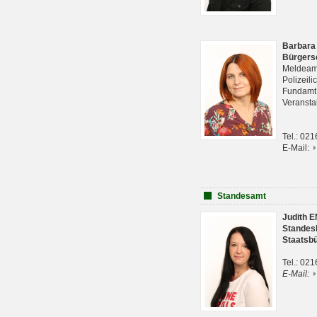
Barbara
Bürgers
Meldeam
Polizeil
Fundam
Veranst
Tel.: 02
E-Mail:
Standesamt
Judith 
Standes
Staatsb
Tel.: 02
E-Mail: