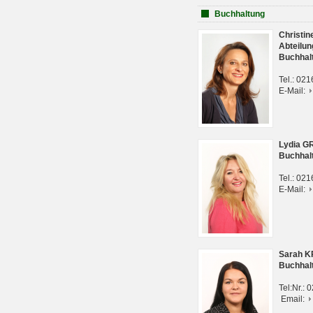
Buchhaltung
Christi
Abteilun
Buchhal
Tel.: 02
E-Mail:
Lydia G
Buchhal
Tel.: 02
E-Mail:
Sarah 
Buchhal
Tel:Nr.:
Email: