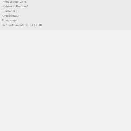
Interessante Links
Wahlen in Parndorf
Fundwesen
Amtssignatur
Postpartner
Gebäudeinventar laut EED III