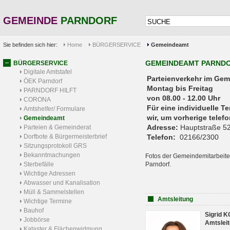
GEMEINDE
PARNDORF
Sie befinden sich hier:
Home
BÜRGERSERVICE
Gemeindeamt
GEMEINDEAMT PARND
BÜRGERSERVICE
Digitale Amtstafel
Parteienverkehr 
ÖEK Parndorf
Montag bis Freitag
PARNDORF HILFT
von 08.00 - 12.00 Uhr
CORONA
Für eine individuelle T
Amtshelfer/ Formulare
wir, um vorherige tele
Gemeindeamt
Adresse:
Hauptstraße 52
Parteien & Gemeinderat
Dorfbote & Bürgermeisterbrief
Telefon:
02166/2300
Sitzungsprotokoll GRS
Bekanntmachungen
Fotos der Gemeindemitarbeite
Sterbefälle
Parndorf.
Wichtige Adressen
Abwasser und Kanalisation
Müll & Sammelstellen
Amtsleitung
Wichtige Termine
Bauhof
Sigrid 
Jobbörse
Amtsleit
Kataster & Flächenwidmung