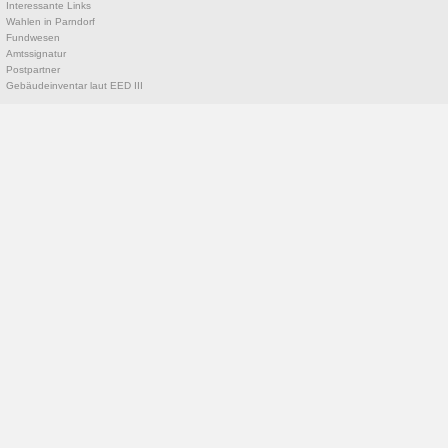
Interessante Links
Wahlen in Parndorf
Fundwesen
Amtssignatur
Postpartner
Gebäudeinventar laut EED III