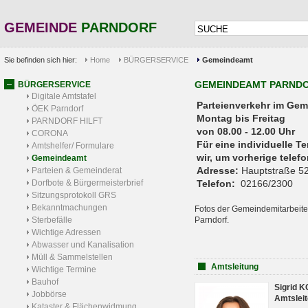
GEMEINDE
PARNDORF
Sie befinden sich hier:
Home
BÜRGERSERVICE
Gemeindeamt
GEMEINDEAMT PARND
BÜRGERSERVICE
Digitale Amtstafel
Parteienverkehr 
ÖEK Parndorf
Montag bis Freitag
PARNDORF HILFT
von 08.00 - 12.00 Uhr
CORONA
Für eine individuelle T
Amtshelfer/ Formulare
wir, um vorherige tele
Gemeindeamt
Adresse:
Hauptstraße 52
Parteien & Gemeinderat
Dorfbote & Bürgermeisterbrief
Telefon:
02166/2300
Sitzungsprotokoll GRS
Bekanntmachungen
Fotos der Gemeindemitarbeite
Sterbefälle
Parndorf.
Wichtige Adressen
Abwasser und Kanalisation
Müll & Sammelstellen
Amtsleitung
Wichtige Termine
Bauhof
Sigrid 
Jobbörse
Amtsleit
Kataster & Flächenwidmung