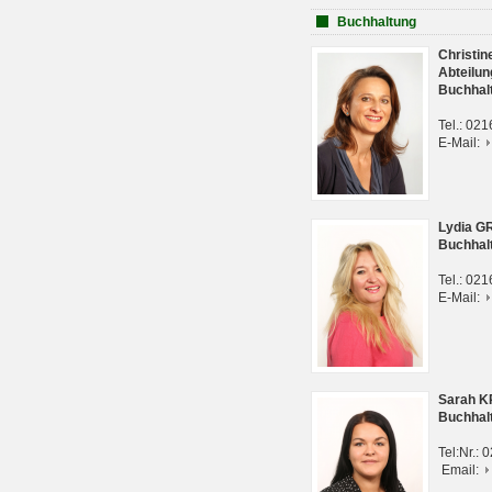
Buchhaltung
Christi
Abteilun
Buchhal
Tel.: 02
E-Mail:
Lydia G
Buchhal
Tel.: 02
E-Mail:
Sarah 
Buchhal
Tel:Nr.:
Email: