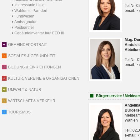
Interessante Links
Tel.Nr. 
Wahlen in Parndorf
email:
Fundwesen
Amtssignatur
Postpartner
Gebäudeinventar laut EED III
Mag. Do
GEMEINDEPORTRAIT
Amtsleit
Abteilun
SOZIALES & GESUNDHEIT
Tel.Nr.:
email:
BILDUNG & EINRICHTUNGEN
KULTUR, VEREINE & ORGANISATIONEN
UMWELT & NATUR
Bürgerservice / Meldea
WIRTSCHAFT & VERKEHR
Angelik
Bürgers
TOURISMUS
Meldeam
Wahlen
Tel.: 02
e-mail: