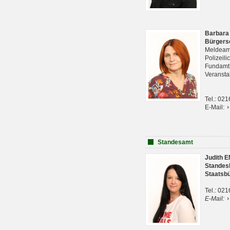
Barbara
Bürgers
Meldeam
Polizeil
Fundam
Veranst
Tel.: 02
E-Mail:
Standesamt
Judith 
Standes
Staatsb
Tel.: 02
E-Mail: