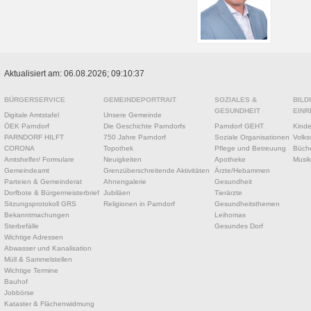
Aktualisiert am: 06.08.2026; 09:10:37
BÜRGERSERVICE
GEMEINDEPORTRAIT
SOZIALES &
BILD
GESUNDHEIT
EINR
Digitale Amtstafel
Unsere Gemeinde
ÖEK Parndorf
Die Geschichte Parndorfs
Parndorf GEHT
Kinde
PARNDORF HILFT
750 Jahre Parndorf
Soziale Organisationen
Volks
CORONA
Topothek
Pflege und Betreuung
Büche
Amtshelfer/ Formulare
Neuigkeiten
Apotheke
Musik
Gemeindeamt
Grenzüberschreitende Aktivitäten
Ärzte/Hebammen
Parteien & Gemeinderat
Ahnengalerie
Gesundheit
Dorfbote & Bürgermeisterbrief
Jubiläen
Tierärzte
Sitzungsprotokoll GRS
Religionen in Parndorf
Gesundheitsthemen
Bekanntmachungen
Leihomas
Sterbefälle
Gesundes Dorf
Wichtige Adressen
Abwasser und Kanalisation
Müll & Sammelstellen
Wichtige Termine
Bauhof
Jobbörse
Kataster & Flächenwidmung