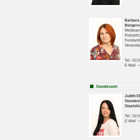
Barbara
Bürgers
Meldeam
Polizeil
Fundam
Veranst
Tel.: 02
E-Mail:
Standesamt
Judith 
Standes
Staatsb
Tel.: 02
E-Mail: