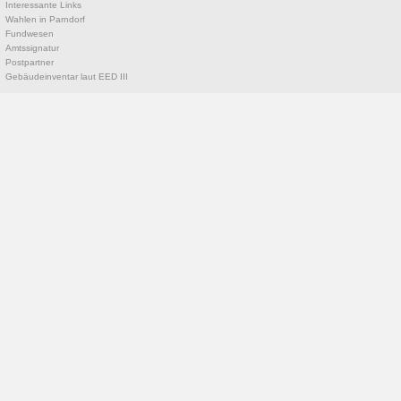
Interessante Links
Wahlen in Parndorf
Fundwesen
Amtssignatur
Postpartner
Gebäudeinventar laut EED III