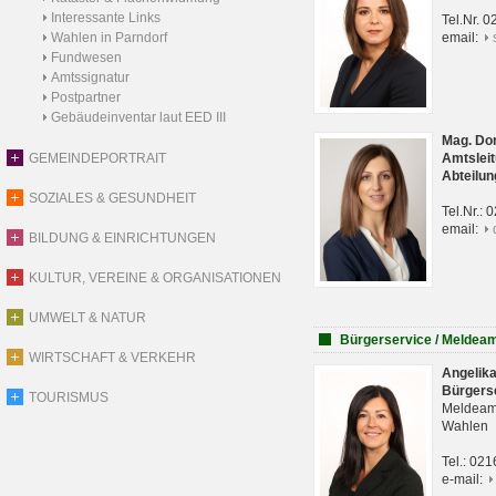
Interessante Links
Tel.Nr. 
Wahlen in Parndorf
email:
Fundwesen
Amtssignatur
Postpartner
Gebäudeinventar laut EED III
Mag. Do
GEMEINDEPORTRAIT
Amtsleit
Abteilun
SOZIALES & GESUNDHEIT
Tel.Nr.:
email:
BILDUNG & EINRICHTUNGEN
KULTUR, VEREINE & ORGANISATIONEN
UMWELT & NATUR
Bürgerservice / Meldea
WIRTSCHAFT & VERKEHR
Angelik
Bürgers
TOURISMUS
Meldeam
Wahlen
Tel.: 02
e-mail: