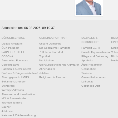
Aktualisiert am: 06.08.2026; 09:10:37
BÜRGERSERVICE
GEMEINDEPORTRAIT
SOZIALES &
BILD
GESUNDHEIT
EINR
Digitale Amtstafel
Unsere Gemeinde
ÖEK Parndorf
Die Geschichte Parndorfs
Parndorf GEHT
Kinde
PARNDORF HILFT
750 Jahre Parndorf
Soziale Organisationen
Volks
CORONA
Topothek
Pflege und Betreuung
Büche
Amtshelfer/ Formulare
Neuigkeiten
Apotheke
Musik
Gemeindeamt
Grenzüberschreitende Aktivitäten
Ärzte/Hebammen
Parteien & Gemeinderat
Ahnengalerie
Gesundheit
Dorfbote & Bürgermeisterbrief
Jubiläen
Tierärzte
Sitzungsprotokoll GRS
Religionen in Parndorf
Gesundheitsthemen
Bekanntmachungen
Leihomas
Sterbefälle
Gesundes Dorf
Wichtige Adressen
Abwasser und Kanalisation
Müll & Sammelstellen
Wichtige Termine
Bauhof
Jobbörse
Kataster & Flächenwidmung