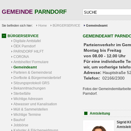
GEMEINDE
PARNDORF
Sie befinden sich hier:
Home
BÜRGERSERVICE
Gemeindeamt
GEMEINDEAMT PARND
BÜRGERSERVICE
Digitale Amtstafel
Parteienverkehr 
ÖEK Parndorf
Montag bis Freitag
PARNDORF HILFT
von 08.00 - 12.00 Uhr
CORONA
Für eine individuelle T
Amtshelfer/ Formulare
wir, um vorherige tele
Gemeindeamt
Adresse:
Hauptstraße 52
Parteien & Gemeinderat
Dorfbote & Bürgermeisterbrief
Telefon:
02166/2300
Sitzungsprotokoll GRS
Bekanntmachungen
Fotos der Gemeindemitarbeite
Sterbefälle
Parndorf.
Wichtige Adressen
Abwasser und Kanalisation
Müll & Sammelstellen
Amtsleitung
Wichtige Termine
Bauhof
Sigrid 
Jobbörse
Amtsleit
Kataster & Flächenwidmung