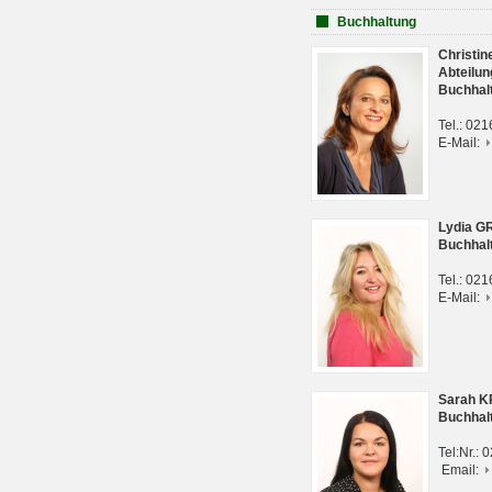
Buchhaltung
Christi
Abteilun
Buchhal
Tel.: 02
E-Mail:
Lydia G
Buchhal
Tel.: 02
E-Mail:
Sarah 
Buchhal
Tel:Nr.:
Email: