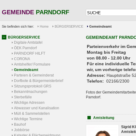
GEMEINDE
PARNDORF
Sie befinden sich hier:
Home
BÜRGERSERVICE
Gemeindeamt
GEMEINDEAMT PARND
BÜRGERSERVICE
Digitale Amtstafel
Parteienverkehr 
ÖEK Parndorf
Montag bis Freitag
PARNDORF HILFT
von 08.00 - 12.00 Uhr
CORONA
Für eine individuelle T
Amtshelfer/ Formulare
wir, um vorherige tele
Gemeindeamt
Adresse:
Hauptstraße 52
Parteien & Gemeinderat
Dorfbote & Bürgermeisterbrief
Telefon:
02166/2300
Sitzungsprotokoll GRS
Bekanntmachungen
Fotos der Gemeindemitarbeite
Sterbefälle
Parndorf.
Wichtige Adressen
Abwasser und Kanalisation
Müll & Sammelstellen
Amtsleitung
Wichtige Termine
Bauhof
Sigrid 
Jobbörse
Amtsleit
Kataster & Flächenwidmung