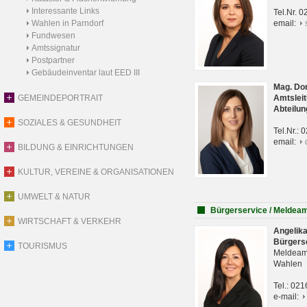
Interessante Links
Tel.Nr. 
Wahlen in Parndorf
email:
Fundwesen
Amtssignatur
Postpartner
Gebäudeinventar laut EED III
Mag. Do
GEMEINDEPORTRAIT
Amtsleit
Abteilun
SOZIALES & GESUNDHEIT
Tel.Nr.:
email:
BILDUNG & EINRICHTUNGEN
KULTUR, VEREINE & ORGANISATIONEN
UMWELT & NATUR
Bürgerservice / Meldea
WIRTSCHAFT & VERKEHR
Angelik
Bürgers
TOURISMUS
Meldeam
Wahlen
Tel.: 02
e-mail: