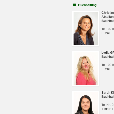
Buchhaltung
Christi
Abteilun
Buchhal
Tel.: 02
E-Mail:
Lydia G
Buchhal
Tel.: 02
E-Mail:
Sarah 
Buchhal
Tel:Nr.:
Email: