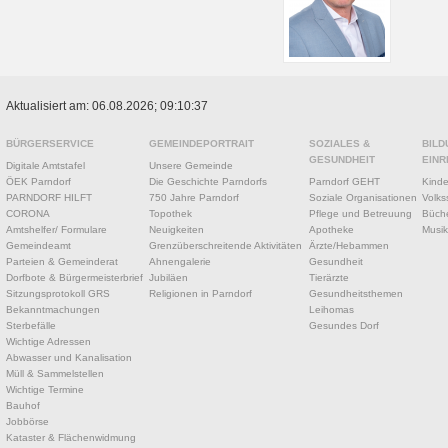
Aktualisiert am: 06.08.2026; 09:10:37
BÜRGERSERVICE
GEMEINDEPORTRAIT
SOZIALES &
BILD
GESUNDHEIT
EINR
Digitale Amtstafel
Unsere Gemeinde
ÖEK Parndorf
Die Geschichte Parndorfs
Parndorf GEHT
Kinde
PARNDORF HILFT
750 Jahre Parndorf
Soziale Organisationen
Volks
CORONA
Topothek
Pflege und Betreuung
Büche
Amtshelfer/ Formulare
Neuigkeiten
Apotheke
Musik
Gemeindeamt
Grenzüberschreitende Aktivitäten
Ärzte/Hebammen
Parteien & Gemeinderat
Ahnengalerie
Gesundheit
Dorfbote & Bürgermeisterbrief
Jubiläen
Tierärzte
Sitzungsprotokoll GRS
Religionen in Parndorf
Gesundheitsthemen
Bekanntmachungen
Leihomas
Sterbefälle
Gesundes Dorf
Wichtige Adressen
Abwasser und Kanalisation
Müll & Sammelstellen
Wichtige Termine
Bauhof
Jobbörse
Kataster & Flächenwidmung