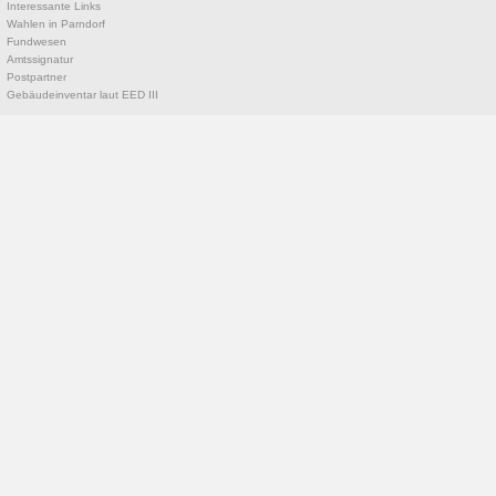
Interessante Links
Wahlen in Parndorf
Fundwesen
Amtssignatur
Postpartner
Gebäudeinventar laut EED III