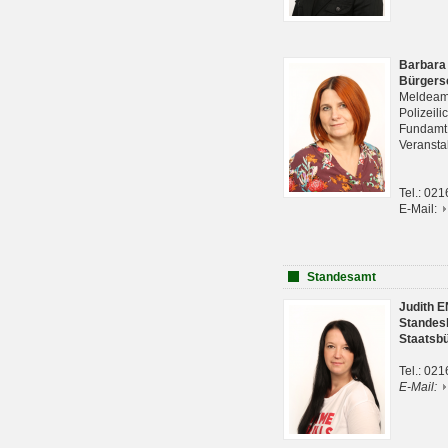
Barbara
Bürgers
Meldeam
Polizeil
Fundam
Veranst
Tel.: 02
E-Mail:
Standesamt
Judith 
Standes
Staatsb
Tel.: 02
E-Mail: