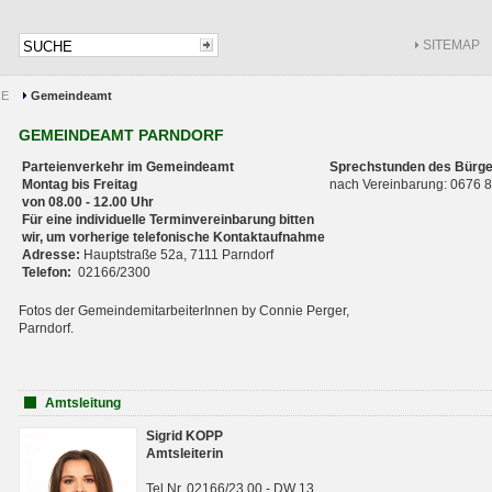
SITEMAP
CE
Gemeindeamt
GEMEINDEAMT PARNDORF
Parteienverkehr im Gemeindeamt
Sprechstunden des Bürge
Montag bis Freitag
nach Vereinbarung: 0676
von 08.00 - 12.00 Uhr
Für eine individuelle Terminvereinbarung bitten
wir, um vorherige telefonische Kontaktaufnahme
Adresse:
Hauptstraße 52a, 7111 Parndorf
Telefon:
02166/2300
Fotos der GemeindemitarbeiterInnen by Connie Perger,
Parndorf.
Amtsleitung
Sigrid KOPP
Amtsleiterin
Tel.Nr. 02166/23 00 - DW 13