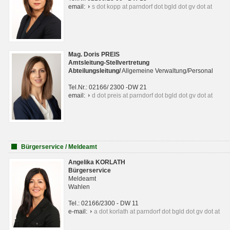
email:
s dot kopp at parndorf dot bgld dot gv dot at
Mag. Doris PREIS
Amtsleitung-Stellvertretung
Abteilungsleitun
g
/
Allgemeine Verwaltung/Personal
Tel.Nr.: 02166/ 2300 -DW 21
email:
d dot preis at parndorf dot bgld dot gv dot at
Bürgerservice / Meldeamt
Angelika KORLATH
Bürgerservice
Meldeamt
Wahlen
Tel.: 02166/2300 - DW 11
e-mail:
a dot korlath at parndorf dot bgld dot gv dot at