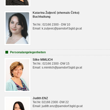
Katarina Žuljević (ehemals Čirko)
Buchhaltung
Tel.Nr.: 02166 2300 - DW 10
Email: k.zuljevic@parndorf.bgld.gv.at
Personalangelegenheiten
Silke MIMLICH
Tel.Nr.: 02166 2300 -DW 15
Email: s.mimlich@parndorf.bgld.gv.at
Judith ENZ
Tel.Nr. 02166 2300 -DW 22
Email: judith.enz@parndorf.bgld.gv.at