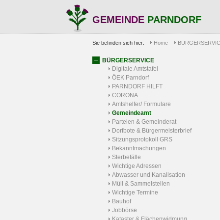
GEMEINDE
PARNDORF
Sie befinden sich hier:
Home
BÜRGERSERVI
BÜRGERSERVICE
Digitale Amtstafel
ÖEK Parndorf
PARNDORF HILFT
CORONA
Amtshelfer/ Formulare
Gemeindeamt
Parteien & Gemeinderat
Dorfbote & Bürgermeisterbrief
Sitzungsprotokoll GRS
Bekanntmachungen
Sterbefälle
Wichtige Adressen
Abwasser und Kanalisation
Müll & Sammelstellen
Wichtige Termine
Bauhof
Jobbörse
Kataster & Flächenwidmung