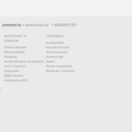
powered by
www.eloops.at
WEBMASTER
WIRTSCHAFT &
TOURISMUS
VERKEHR
Ausflugsziele
Örtliche Betriebe
Künstler & Kunst
Wirtschaftspark
Tourismusverein
Windpark
Gastronomie
Verkehrsbetriebe Burgenland
Hotels
Taxi in Parndorf
Private Unterkünfte
Jugendtaxi
Radwege in Parndorf
ÖBB Parndorf
Kraftfahrlinie B10
n