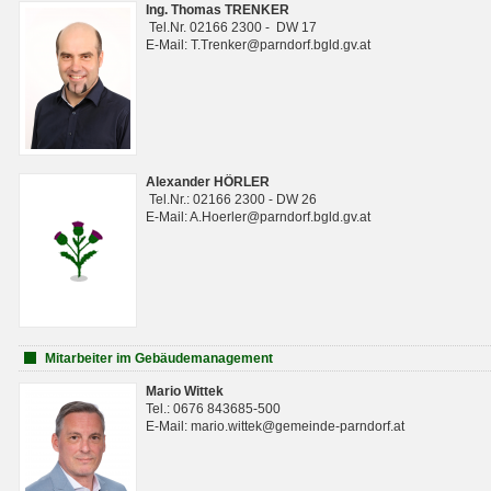
Ing. Thomas TRENKER
Tel.Nr. 02166 2300 - DW 17
E-Mail: T.Trenker@parndorf.bgld.gv.at
Alexander HÖRLER
Tel.Nr.: 02166 2300 - DW 26
E-Mail: A.Hoerler@parndorf.bgld.gv.at
Mitarbeiter im Gebäudemanagement
Mario Wittek
Tel.: 0676 843685-500
E-Mail: mario.wittek@gemeinde-parndorf.at