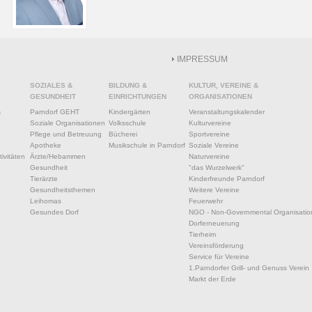
IMPRESSUM
SOZIALES &
BILDUNG &
KULTUR, VEREINE &
GESUNDHEIT
EINRICHTUNGEN
ORGANISATIONEN
s
Parndorf GEHT
Kindergärten
Veranstaltungskalender
Soziale Organisationen
Volksschule
Kulturvereine
Pflege und Betreuung
Bücherei
Sportvereine
Apotheke
Musikschule in Parndorf
Soziale Vereine
ivitäten
Ärzte/Hebammen
Naturvereine
Gesundheit
"das Wurzelwerk"
Tierärzte
Kinderfreunde Parndorf
Gesundheitsthemen
Weitere Vereine
Leihomas
Feuerwehr
Gesundes Dorf
NGO - Non-Governmental Organisatio
Dorferneuerung
Tierheim
Vereinsförderung
Service für Vereine
1.Parndorfer Grill- und Genuss Verein
Markt der Erde