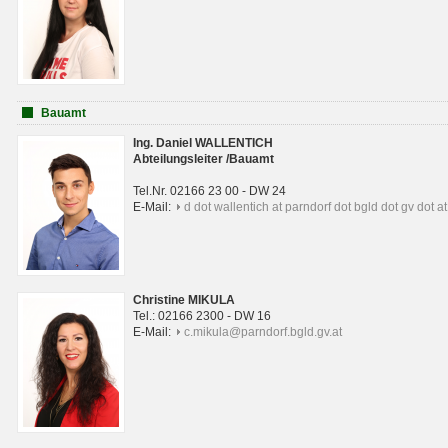
Bauamt
Ing. Daniel WALLENTICH
Abteilungsleiter /Bauamt
Tel.Nr. 02166 23 00 - DW 24
E-Mail:
d dot wallentich at parndorf dot bgld dot gv dot at
Christine MIKULA
Tel.: 02166 2300 - DW 16
E-Mail:
c.mikula@parndorf.bgld.gv.at