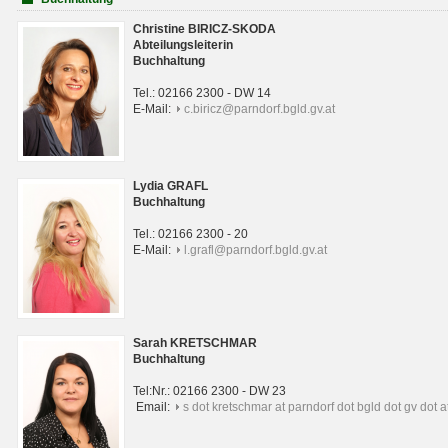
Christine BIRICZ-SKODA
Abteilungsleiterin
Buchhaltung
Tel.: 02166 2300 - DW 14
E-Mail:
c.biricz@parndorf.bgld.gv.at
Lydia GRAFL
Buchhaltung
Tel.: 02166 2300 - 20
E-Mail:
l.grafl@parndorf.bgld.gv.at
Sarah KRETSCHMAR
Buchhaltung
Tel:Nr.: 02166 2300 - DW 23
Email:
s dot kretschmar at parndorf dot bgld dot gv dot a